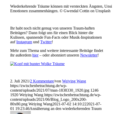
Wiederkehrende Träume können mit versteckten Ängsten, Unsic
Emotionen zusammenhängen. © Gwendal Cottin on Unsplash
Ihr habt noch nicht genug von unseren Traum-haften
Beiträgen? Dann folgt uns für einen Blick hinter die
Kulissen, spannende Fun-Facts oder Musik-Inspirationen
auf
Instagram
und
Twitter
!
Mehr zum Thema und weitere interessante Beiträge findet
ihr außerdem
hier
– oder abonniert unseren
Newsletter
!
2. Juli 2021
/
2 Kommentare
/
von
Weiying Wang
https://zwischenbetrachtung.de/wp-
content/uploads/2021/07/man-1838330_1920.jpg
1246
1920
Weiying Wang
https://zwischenbetrachtung.de/wp-
content/uploads/2021/06/Blog_Logo_200x200-
80x80.png
Weiying Wang
2021-07-02 14:10:22
2021-07-
01 19:23:46
Annäherung an den wiederkehrenden Traum