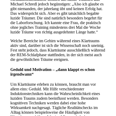
Michael Schredl jedoch begünstigen: „Also ich glaube es
gibt niemanden, der jahrelang übt und keinen Erfolg hat.
Das widerspricht sich. Aber es gibt tatsächlich begabte
luzide Träumer. Die sind natürlich besonders begehrt für
die Laborforschung. Ich kannte eine Frau, die praktisch
ohne jegliches Training mindestens drei Mal die Woche
luzide Träume von richtig ausgedehnter Länge hatte.“
Welche Bereiche im Gehirn während eines Klartraums
aktiv sind, darüber ist sich die Wissenschaft noch uneinig.
Fest steht jedoch, dass Klarträume ausschließlich während
der REM-Schlafphase stattfinden, in der sich meist auch
die gewöhnlichen Träume ereignen.
Geduld und Motivation – „dann klappt es schon
irgendwann“
Um Klarträume erleben zu können, braucht man vor
allem eins: Geduld. Mit Hilfe verschiedenster
Induktionstechniken kann die Wahrscheinlichkeit eines
luziden Traums zudem beeinflusst werden. Besonders
kognitiven Techniken werden dabei eine hohe
Wirksamkeit nachgesagt. Tägliche Realitätschecks im
Alltag können beispielsweise die Häufigkeit von