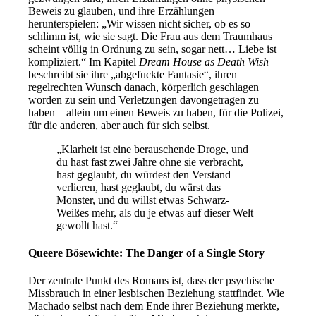
Beweis zu glauben, und ihre Erzählungen
herunterspielen: „Wir wissen nicht sicher, ob es so
schlimm ist, wie sie sagt. Die Frau aus dem Traumhaus
scheint völlig in Ordnung zu sein, sogar nett… Liebe ist
kompliziert.“ Im Kapitel
Dream House as Death Wish
beschreibt sie ihre „abgefuckte Fantasie“, ihren
regelrechten Wunsch danach, körperlich geschlagen
worden zu sein und Verletzungen davongetragen zu
haben – allein um einen Beweis zu haben, für die Polizei,
für die anderen, aber auch für sich selbst.
„Klarheit ist eine berauschende Droge, und
du hast fast zwei Jahre ohne sie verbracht,
hast geglaubt, du würdest den Verstand
verlieren, hast geglaubt, du wärst das
Monster, und du willst etwas Schwarz-
Weißes mehr, als du je etwas auf dieser Welt
gewollt hast.“
Queere Bösewichte: The Danger of a Single Story
Der zentrale Punkt des Romans ist, dass der psychische
Missbrauch in einer lesbischen Beziehung stattfindet. Wie
Machado selbst nach dem Ende ihrer Beziehung merkte,