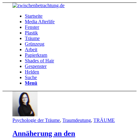
Startseite
Media Afterlife
Fenster
Plastik
Träume
Grünzeug
Arbeit
Papierkram
Shades of Hair
Gespenster
Helden
Suche
Menü
Psychologie der Träume
,
Traumdeutung
,
TRÄUME
Annäherung an den