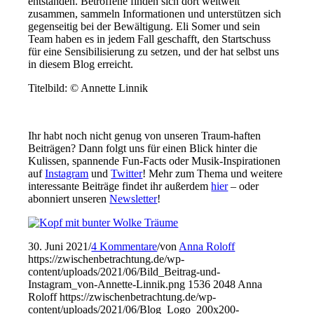
entstanden. Betroffene finden sich dort weltweit
zusammen, sammeln Informationen und unterstützen sich
gegenseitig bei der Bewältigung. Eli Somer und sein
Team haben es in jedem Fall geschafft, den Startschuss
für eine Sensibilisierung zu setzen, und der hat selbst uns
in diesem Blog erreicht.
Titelbild: © Annette Linnik
Ihr habt noch nicht genug von unseren Traum-haften
Beiträgen? Dann folgt uns für einen Blick hinter die
Kulissen, spannende Fun-Facts oder Musik-Inspirationen
auf
Instagram
und
Twitter
! Mehr zum Thema und weitere
interessante Beiträge findet ihr außerdem
hier
– oder
abonniert unseren
Newsletter
!
30. Juni 2021
/
4 Kommentare
/
von
Anna Roloff
https://zwischenbetrachtung.de/wp-
content/uploads/2021/06/Bild_Beitrag-und-
Instagram_von-Annette-Linnik.png
1536
2048
Anna
Roloff
https://zwischenbetrachtung.de/wp-
content/uploads/2021/06/Blog_Logo_200x200-