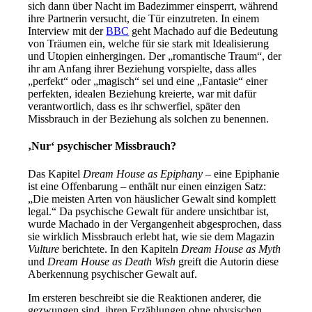
sich dann über Nacht im Badezimmer einsperrt, während
ihre Partnerin versucht, die Tür einzutreten. In einem
Interview mit der
BBC
geht Machado auf die Bedeutung
von Träumen ein, welche für sie stark mit Idealisierung
und Utopien einhergingen. Der „romantische Traum“, der
ihr am Anfang ihrer Beziehung vorspielte, dass alles
„perfekt“ oder „magisch“ sei und eine „Fantasie“ einer
perfekten, idealen Beziehung kreierte, war mit dafür
verantwortlich, dass es ihr schwerfiel, später den
Missbrauch in der Beziehung als solchen zu benennen.
‚
Nur
‘
psychischer Missbrauch?
Das Kapitel
Dream House as Epiphany
– eine Epiphanie
ist eine Offenbarung – enthält nur einen einzigen Satz:
„Die meisten Arten von häuslicher Gewalt sind komplett
legal.“ Da psychische Gewalt für andere unsichtbar ist,
wurde Machado in der Vergangenheit abgesprochen, dass
sie wirklich Missbrauch erlebt hat, wie sie dem Magazin
Vulture
berichtete. In den Kapiteln
Dream House as Myth
und
Dream House as Death Wish
greift die Autorin diese
Aberkennung psychischer Gewalt auf.
Im ersteren beschreibt sie die Reaktionen anderer, die
gezwungen sind, ihren Erzählungen ohne physischen