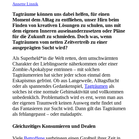
Annette Linnik
Tagträume können uns dabei helfen, für einen
Moment dem Alltag zu entfliehen, unser Hirn beim
Finden von kreativen Lösungen zu schulen, uns mit
dem eigenen Inneren auseinanderzusetzen oder Pläne
für die Zukunft zu schmieden. Doch was, wenn
Tagträumen vom netten Zeitvertreib zu einer
ausgeprägten Sucht wird?
Als Superheld*in die Welt retten, dem umschwärmten
Charakter der Lieblingsserie näherkommen oder einer
Zombie-Apokalypse entrinnen – mit solchen
Tagträumereien hat sicher jeder schon einmal dem
Eskapismus gefrönt. Ob aus Langeweile, Alltagsflucht
oder als spannendes Gedankenspiel,
Tagträumen
als
solches ist eine normale Gehirnaktivität und vollkommen
unbedenklich. Problematisch wird es erst, wenn man aus
der eigenen Traumwelt keinen Ausweg mehr findet und
das Fantasieren zur Sucht wird. Dann gilt das Tagträumen
als fehlangepasst – oder maladaptiv.
Gleichzeitiges Konsumieren und Dealen
Viele
Betroffene
verbringen einen Großteil ihrer Zeit in