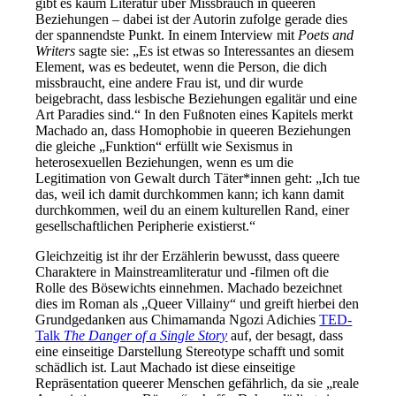
gibt es kaum Literatur über Missbrauch in queeren
Beziehungen – dabei ist der Autorin zufolge gerade dies
der spannendste Punkt. In einem Interview mit
Poets and
Writers
sagte sie: „Es ist etwas so Interessantes an diesem
Element, was es bedeutet, wenn die Person, die dich
missbraucht, eine andere Frau ist, und dir wurde
beigebracht, dass lesbische Beziehungen egalitär und eine
Art Paradies sind.“ In den Fußnoten eines Kapitels merkt
Machado an, dass Homophobie in queeren Beziehungen
die gleiche „Funktion“ erfüllt wie Sexismus in
heterosexuellen Beziehungen, wenn es um die
Legitimation von Gewalt durch Täter*innen geht: „Ich tue
das, weil ich damit durchkommen kann; ich kann damit
durchkommen, weil du an einem kulturellen Rand, einer
gesellschaftlichen Peripherie existierst.“
Gleichzeitig ist ihr der Erzählerin bewusst, dass queere
Charaktere in Mainstreamliteratur und -filmen oft die
Rolle des Bösewichts einnehmen. Machado bezeichnet
dies im Roman als „Queer Villainy“ und greift hierbei den
Grundgedanken aus Chimamanda Ngozi Adichies
TED-
Talk
The Danger of a Single Story
auf, der besagt, dass
eine einseitige Darstellung Stereotype schafft und somit
schädlich ist. Laut Machado ist diese einseitige
Repräsentation queerer Menschen gefährlich, da sie „reale