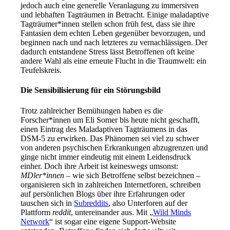
jedoch auch eine generelle Veranlagung zu immersiven
und lebhaften Tagträumen in Betracht. Einige maladaptive
Tagträumer*innen stellen schon früh fest, dass sie ihre
Fantasien dem echten Leben gegenüber bevorzugen, und
beginnen nach und nach letzteres zu vernachlässigen. Der
dadurch entstandene Stress lässt Betroffenen oft keine
andere Wahl als eine erneute Flucht in die Traumwelt: ein
Teufelskreis.
Die Sensibilisierung für ein Störungsbild
Trotz zahlreicher Bemühungen haben es die
Forscher*innen um Eli Somer bis heute nicht geschafft,
einen Eintrag des Maladaptiven Tagträumens in das
DSM-5 zu erwirken. Das Phänomen sei viel zu schwer
von anderen psychischen Erkrankungen abzugrenzen und
ginge nicht immer eindeutig mit einem Leidensdruck
einher. Doch ihre Arbeit ist keineswegs umsonst:
MDler*innen
– wie sich Betroffene selbst bezeichnen –
organisieren sich in zahlreichen Internetforen, schreiben
auf persönlichen Blogs über ihre Erfahrungen oder
tauschen sich in
Subreddits
, also Unterforen auf der
Plattform
reddit
, untereinander aus. Mit „
Wild Minds
Network
“ ist sogar eine eigene Support-Website