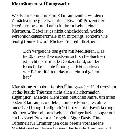
Klarträumen ist Übungssache
Wer kann denn nun zum Klarträumenden werden?
Zunächst eine gute Nachricht: Etwa 50 Prozent der
Bevölkerung durchlaufen in ihrem Leben einen
Klartraum. Dabei ist es nicht entscheidend, welche
Persönlichkeitsmerkmale man mitbringt, sondern wie
häufig trainiert wird. Michael Schredl illustriert:
„Ich vergleiche das gern mit Meditieren. Das
heißt, dieses Bewusstsein sich zu beobachten
ist nicht der normale Denkzustand, sondern
braucht konstante Übung – nicht so etwas
wie Fahrradfahren, das man einmal gelernt
hat.“
Klarträume zu haben ist also Übungssache. Und trotzdem
ist das luzide Träumen nicht allen gleichermaßen
zugänglich: Manche Menschen brauchen Jahre, um ihren
ersten Klartraum zu erleben, andere können es ohne
intensive Übung. Lediglich 20 Prozent der Bevölkerung
träumen während ihres Lebens häufiger luzide, sogar nur
ein bis zwei Prozent auf regelmäßiger Basis. Eine
Offenheit für Erfahrungen oder bereits vorhandene
Meditationskenntnisse können das luzide Träumen laut