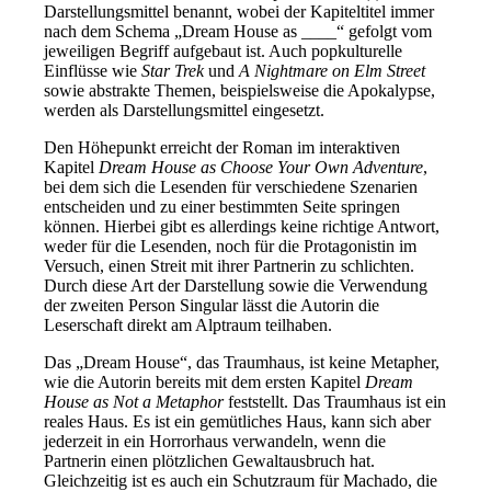
Darstellungsmittel benannt, wobei der Kapiteltitel immer
nach dem Schema „Dream House as ____“ gefolgt vom
jeweiligen Begriff aufgebaut ist. Auch popkulturelle
Einflüsse wie
Star Trek
und
A Nightmare on Elm Street
sowie abstrakte Themen, beispielsweise die Apokalypse,
werden als Darstellungsmittel eingesetzt.
Den Höhepunkt erreicht der Roman im interaktiven
Kapitel
Dream House as Choose Your Own Adventure
,
bei dem sich die Lesenden für verschiedene Szenarien
entscheiden und zu einer bestimmten Seite springen
können. Hierbei gibt es allerdings keine richtige Antwort,
weder für die Lesenden, noch für die Protagonistin im
Versuch, einen Streit mit ihrer Partnerin zu schlichten.
Durch diese Art der Darstellung sowie die Verwendung
der zweiten Person Singular lässt die Autorin die
Leserschaft direkt am Alptraum teilhaben.
Das „Dream House“, das Traumhaus, ist keine Metapher,
wie die Autorin bereits mit dem ersten Kapitel
Dream
House as Not a Metaphor
feststellt. Das Traumhaus ist ein
reales Haus. Es ist ein gemütliches Haus, kann sich aber
jederzeit in ein Horrorhaus verwandeln, wenn die
Partnerin einen plötzlichen Gewaltausbruch hat.
Gleichzeitig ist es auch ein Schutzraum für Machado, die