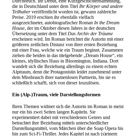
Durchbruch. Ihr Debüt, eine Kurzgeschichtensammlung,
die in Deutschland unter dem Titel
Ihr Körper und andere
Teilhaber
veröffentlicht worden ist, gewann zahlreiche
Preise. 2019 erschien ihr ebenfalls vielfach
ausgezeichneter, autobiografischer Roman
In the Dream
House
, der im Oktober diesen Jahres in der deutschen
Übersetzung unter dem Titel
Das Archiv der Träume
erscheinen wird. Im Roman berichtet die Autorin mit einer
größeren zeitlichen Distanz von ihrer ersten Beziehung
mit einer Frau, welche wie ein Traum beginnt. Zusammen
ziehen die beiden in das titelgebende „Dream House“, ein
kleines, idyllisches Haus in Bloomington, Indiana. Dort
wandelt sich die Beziehung allerdings zu einem echten
Alptraum, denn die Protagonistin leidet zunehmend unter
dem Missbrauch ihrer namenlosen Partnerin, bis sie es
schließlich schafft, sich von dieser loszulösen.
Ein (Alp-)Traum, viele Darstellungsformen
Ihren Themen widmet sich die Autorin im Roman in meist
nur ein bis zwei Seiten langen Kapiteln. Sie
experimentiert dabei mit verschiedenen Genres und
betrachtet ihre Beziehung mittels unterschiedlicher
Darstellungsmittel, vom Märchen über die Soap Opera bis
hin zum Sci-Fi-Thriller. Jedes Kapitel ist nach (s)einem