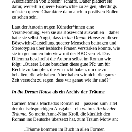
Assoziationen von Bösem“ schaffe. Daher plädiert sie
dafür, weiterhin queere Bösewichte zu zeigen, allerdings
müssten queere Charaktere dann auch in positiven Rollen
zu sehen sein.
Laut der Autorin tragen Künstler*innen eine
Verantwortung, wen sie als Bösewicht auswählen – daher
hatte sie selbst Angst, dass
In the Dream House
zu dieser
Bösewicht-Darstellung queerer Menschen beitragen und
Stereotypien über lesbische Frauen verstärken könnte, wie
sie im genannten Interview mit der BBC verriet. Das
Dilemma beschreibt die Autorin selbst im Roman wie
folgt: „Queere Leute brauchen diese gute PR; um für
Rechte zu kämpfen, die wir nicht haben, um die zu
behalten, die wir haben. Aber haben wir nicht die ganze
Zeit versucht zu sagen, dass wir genau wie ihr sind?“
In the Dream House
als ein Archiv der Träume
Carmen Maria Machados Roman ist – passend zum Titel
der deutschsprachigen Ausgabe – ein wahres
Archiv der
Träume.
So merkt Anna-Nina Kroll, die kürzlich den
Roman ins Deutsche übersetzt hat, zum Traum-Motiv an:
„Träume kommen im Buch in allen Formen