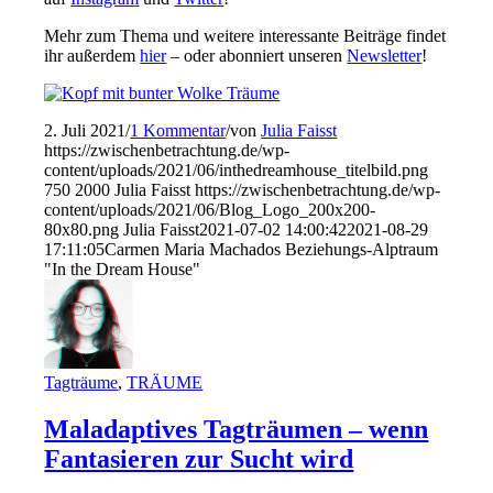
Mehr zum Thema und weitere interessante Beiträge findet
ihr außerdem
hier
– oder abonniert unseren
Newsletter
!
2. Juli 2021
/
1 Kommentar
/
von
Julia Faisst
https://zwischenbetrachtung.de/wp-
content/uploads/2021/06/inthedreamhouse_titelbild.png
750
2000
Julia Faisst
https://zwischenbetrachtung.de/wp-
content/uploads/2021/06/Blog_Logo_200x200-
80x80.png
Julia Faisst
2021-07-02 14:00:42
2021-08-29
17:11:05
Carmen Maria Machados Beziehungs-Alptraum
"In the Dream House"
Tagträume
,
TRÄUME
Maladaptives Tagträumen – wenn
Fantasieren zur Sucht wird