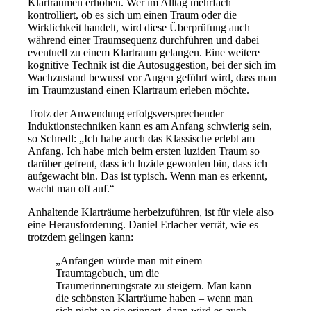
Klarträumen erhöhen. Wer im Alltag mehrfach
kontrolliert, ob es sich um einen Traum oder die
Wirklichkeit handelt, wird diese Überprüfung auch
während einer Traumsequenz durchführen und dabei
eventuell zu einem Klartraum gelangen. Eine weitere
kognitive Technik ist die Autosuggestion, bei der sich im
Wachzustand bewusst vor Augen geführt wird, dass man
im Traumzustand einen Klartraum erleben möchte.
Trotz der Anwendung erfolgsversprechender
Induktionstechniken kann es am Anfang schwierig sein,
so Schredl: „Ich habe auch das Klassische erlebt am
Anfang. Ich habe mich beim ersten luziden Traum so
darüber gefreut, dass ich luzide geworden bin, dass ich
aufgewacht bin. Das ist typisch. Wenn man es erkennt,
wacht man oft auf.“
Anhaltende Klarträume herbeizuführen, ist für viele also
eine Herausforderung. Daniel Erlacher verrät, wie es
trotzdem gelingen kann:
„Anfangen würde man mit einem
Traumtagebuch, um die
Traumerinnerungsrate zu steigern. Man kann
die schönsten Klarträume haben – wenn man
sich nicht an sie erinnert, dann wird es auch