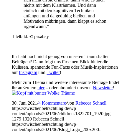
nichts mit dem Klarträumen. Und dann
einfach mit den kognitiven Techniken
anfangen und da geduldig bleiben und
Motivation mitbringen, dann klappt es schon
irgendwann.“
Titelbild: © pixabay
Ihr habt noch nicht genug von unseren Traum-haften
Beiträgen? Dann folgt uns für einen Blick hinter die
Kulissen, spannende Fun-Facts oder Musik-Inspirationen
auf
Instagram
und
Twitter
!
Mehr zum Thema und weitere interessante Beiträge findet
ihr außerdem
hier
– oder abonniert unseren
Newsletter
!
30. Juni 2021
/
4 Kommentare
/
von
Rebecca Schnell
https://zwischenbetrachtung.de/wp-
content/uploads/2021/06/children-1822701_1920.jpg
1279
1920
Rebecca Schnell
https://zwischenbetrachtung.de/wp-
content/uploads/2021/06/Blog_Logo_200x200-