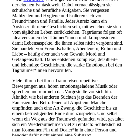
der eigenen Fantasiewelt. Dabei vernachlässigen sie
schulische und berufliche Aufgaben. Sie vergessen
Mahlzeiten und Hygiene und isolieren sich von
Freund*innen und Familie. Jeder Anreiz kann ein
Auslöser für neue Geschichten sein, mit welchen sie sich
vom täglichen Leben zurückziehen. Tagträume folgen oft
Idealversionen der Träumer*innen und kompensieren
damit Lebensaspekte, die ihnen selbst nicht vergönnt sind.
Sie handeln von Freundschaften, Abenteuern, Ruhm und
Liebe – häufig aber auch von Gewalt, Mord und
Gefangenschaft. Dabei entstehen komplexe, detaillierte
und lebendige Geschichten, die starke Emotionen bei den
Tagträumer*innen hervorrufen.
Viele führen bei ihren Traumreisen repetitive
Bewegungen aus, hören emotionsgeladene Musik oder
sprechen und murmeln das Vorgestellte vor sich hin.
Ähnlich wie bei anderen Süchten jagt das Beenden der
Fantasien den Betroffenen oft Angst ein. Manche
empfinden auch eine Art Zwang, die Geschichte bis zu
einem befriedigenden Ende durchzuspielen. Und selbst
wenn ein Weg aus der Traumwelt gefunden wird, gestaltet
sich ein Wiederaufnehmen viel zu einfach: Schließlich ist
man Konsument*in und Dealer*in in einer Person und
benötigt dafür nicht einmal eine Substanz.