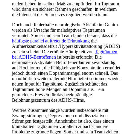
realen Leben im selben Maß zu empfinden. Im Tagtraum
wird dann ein sicherer Rahmen geschaffen, in welchem
die Intensität des Schmerzes reguliert werden kann.
Doch auch fehlerhafte neurologische Abläufe im Gehirn
werden als Ursache für maladaptives Tagträumen
vermutet. Somer und sein Team fanden heraus, dass die
häufigste parallel auftretende Erkrankung
die
Aufmerksamkeitsdefizit-/Hyperaktivitätsstörung (ADHS)
zu sein scheint. Die erhöhte Häufigkeit von
Tagträumen
bei ADHS-Betroffenen
ist bereits erforscht: Die
neuronalen Aktivitäten Betroffener laufen zwar ständig
auf Hochtouren, die Fähigkeit zur Konzentration ermüdet
jedoch durch einen Dopaminmangel enorm schnell. Das
unaufhörlich weiter ratternde Hirn liefert so immer wieder
neuen Input für Tagträume. Zusätzlich schüttet das
Tagträumen hohe Mengen an Dopamin aus – ein
gefundenes Fressen für das beeinträchtigte
Belohnungszentrum des ADHS-Hirns.
Weitere Zusammenhänge wurden insbesondere mit
Zwangsstörungen, Depressionen und dissoziativen
Störungen festgestellt. Annehmbar ist also, dass einem
krankhaften Tagträumen vor allem zunächst andere
Probleme zugrunde liegen. Somer und sein Team ziehen