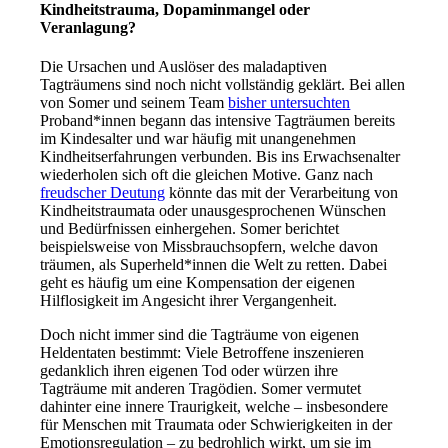
Kindheitstrauma, Dopaminmangel oder
Veranlagung?
Die Ursachen und Auslöser des maladaptiven
Tagträumens sind noch nicht vollständig geklärt. Bei allen
von Somer und seinem Team
bisher untersuchten
Proband*innen begann das intensive Tagträumen bereits
im Kindesalter und war häufig mit unangenehmen
Kindheitserfahrungen verbunden. Bis ins Erwachsenalter
wiederholen sich oft die gleichen Motive. Ganz nach
freudscher Deutung
könnte das mit der Verarbeitung von
Kindheitstraumata oder unausgesprochenen Wünschen
und Bedürfnissen einhergehen. Somer berichtet
beispielsweise von Missbrauchsopfern, welche davon
träumen, als Superheld*innen die Welt zu retten. Dabei
geht es häufig um eine Kompensation der eigenen
Hilflosigkeit im Angesicht ihrer Vergangenheit.
Doch nicht immer sind die Tagträume von eigenen
Heldentaten bestimmt: Viele Betroffene inszenieren
gedanklich ihren eigenen Tod oder würzen ihre
Tagträume mit anderen Tragödien. Somer vermutet
dahinter eine innere Traurigkeit, welche – insbesondere
für Menschen mit Traumata oder Schwierigkeiten in der
Emotionsregulation – zu bedrohlich wirkt, um sie im