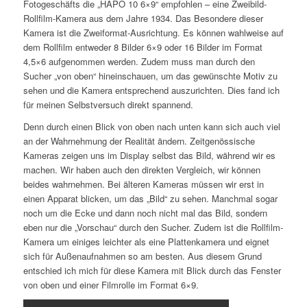
Fotogeschäfts die „HAPO 10 6×9“ empfohlen – eine Zweibild-
Rollfilm-Kamera aus dem Jahre 1934. Das Besondere dieser
Kamera ist die Zweiformat-Ausrichtung. Es können wahlweise auf
dem Rollfilm entweder 8 Bilder 6×9 oder 16 Bilder im Format
4,5×6 aufgenommen werden. Zudem muss man durch den
Sucher „von oben“ hineinschauen, um das gewünschte Motiv zu
sehen und die Kamera entsprechend auszurichten. Dies fand ich
für meinen Selbstversuch direkt spannend.
Denn durch einen Blick von oben nach unten kann sich auch viel
an der Wahrnehmung der Realität ändern. Zeitgenössische
Kameras zeigen uns im Display selbst das Bild, während wir es
machen. Wir haben auch den direkten Vergleich, wir können
beides wahrnehmen. Bei älteren Kameras müssen wir erst in
einen Apparat blicken, um das „Bild“ zu sehen. Manchmal sogar
noch um die Ecke und dann noch nicht mal das Bild, sondern
eben nur die „Vorschau“ durch den Sucher. Zudem ist die Rollfilm-
Kamera um einiges leichter als eine Plattenkamera und eignet
sich für Außenaufnahmen so am besten. Aus diesem Grund
entschied ich mich für diese Kamera mit Blick durch das Fenster
von oben und einer Filmrolle im Format 6×9.