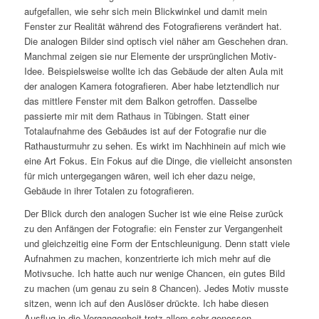
aufgefallen, wie sehr sich mein Blickwinkel und damit mein
Fenster zur Realität während des Fotografierens verändert hat.
Die analogen Bilder sind optisch viel näher am Geschehen dran.
Manchmal zeigen sie nur Elemente der ursprünglichen Motiv-
Idee. Beispielsweise wollte ich das Gebäude der alten Aula mit
der analogen Kamera fotografieren. Aber habe letztendlich nur
das mittlere Fenster mit dem Balkon getroffen. Dasselbe
passierte mir mit dem Rathaus in Tübingen. Statt einer
Totalaufnahme des Gebäudes ist auf der Fotografie nur die
Rathausturmuhr zu sehen. Es wirkt im Nachhinein auf mich wie
eine Art Fokus. Ein Fokus auf die Dinge, die vielleicht ansonsten
für mich untergegangen wären, weil ich eher dazu neige,
Gebäude in ihrer Totalen zu fotografieren.
Der Blick durch den analogen Sucher ist wie eine Reise zurück
zu den Anfängen der Fotografie: ein Fenster zur Vergangenheit
und gleichzeitig eine Form der Entschleunigung. Denn statt viele
Aufnahmen zu machen, konzentrierte ich
m
ich mehr auf die
Motivsuche.
I
ch hatte auch nur wenige Chancen, ein gutes Bild
zu machen (um genau zu sein 8 Chancen).
Jedes Motiv musste
sitzen, wenn ich auf den Auslöser drückte. Ich habe diesen
Ausflug in die Vergangenheit trotz allem sehr genossen.