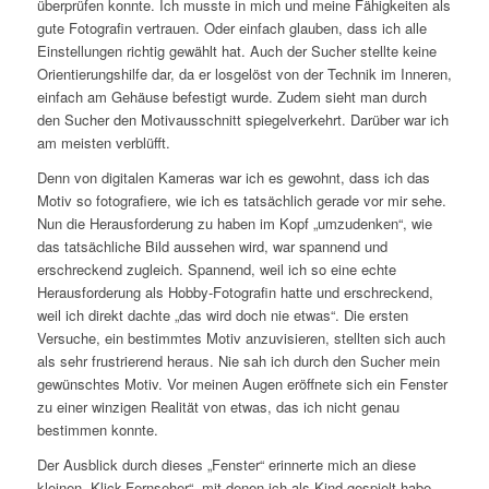
überprüfen konnte. Ich musste in mich und meine Fähigkeiten als
gute Fotografin vertrauen. Oder einfach glauben, dass ich alle
Einstellungen richtig gewählt hat. Auch der Sucher stellte keine
Orientierungshilfe dar, da er losgelöst von der Technik im Inneren,
einfach am Gehäuse befestigt wurde. Zudem sieht man durch
den Sucher den Motivausschnitt spiegelverkehrt. Darüber war ich
am meisten verblüfft.
Denn von digitalen Kameras war ich es gewohnt, dass ich das
Motiv so fotografiere, wie ich es tatsächlich gerade vor mir sehe.
Nun die Herausforderung zu haben im Kopf „umzudenken“, wie
das tatsächliche Bild aussehen wird, war spannend und
erschreckend zugleich. Spannend, weil ich so eine echte
Herausforderung als Hobby-Fotografin hatte und erschreckend,
weil ich direkt dachte „das wird doch nie etwas“. Die ersten
Versuche, ein bestimmtes Motiv anzuvisieren, stellten sich auch
als sehr frustrierend heraus. Nie sah ich durch den Sucher mein
gewünschtes Motiv. Vor meinen Augen eröffnete sich ein Fenster
zu einer winzigen Realität von etwas, das ich nicht genau
bestimmen konnte.
Der Ausblick durch dieses „Fenster“ erinnerte mich an diese
kleinen „Klick-Fernseher“, mit denen ich als Kind gespielt habe.