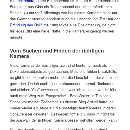
Plattenkamera
, deren Besonderheit es ist zum Fotografieren eine
Fotoplatte aus Glas als Trägermaterial der lichtempfindlichen
Schicht zu nutzen? Allerdings war bei diesen Kameras nicht nur
das Gewicht störend, sondern auch die Handhabung. Erst mit der
Erfindung des Rollfilms
1889 folgte eine Erleichterung, da nicht
für jedes Bild eine neue Platte in die Kamera eingelegt werden
musste.
Vom Suchen und Finden der richtigen
Kamera
Viele Kameras der damaligen Zeit sind heute nur noch als
Dekorationsobjekte zu gebrauchen. Meistens fehlen Ersatzteile,
es gibt keine Filmrollen mehr oder die Linse ist mit der Zeit blind
geworden. Da ich nach einer umfassenden Internet-Recherche
und etlichen YouTube-Videos nicht wirklich schlauer wurde, führte
mich mein Weg zum Fotogeschäft „Foto Walter“ in Tübingen.
Schon vor meiner Recherche zu diesem Blog-Artikel hatte ich
immer wieder ein Auge auf die nostalgischen Kameras in deren
Schaufenster geworfen. Deswegen hoffte ich, dass mir dort bei
der Auswahl der richtigen Kamera besser geholfen werden kann.
Dort wurde mir schnell klar, dass sich eine Foto-Tour durch