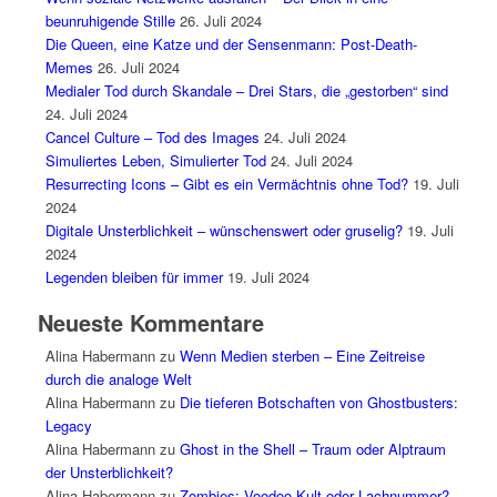
beunruhigende Stille
26. Juli 2024
Die Queen, eine Katze und der Sensenmann: Post-Death-
Memes
26. Juli 2024
Medialer Tod durch Skandale – Drei Stars, die „gestorben“ sind
24. Juli 2024
Cancel Culture – Tod des Images
24. Juli 2024
Simuliertes Leben, Simulierter Tod
24. Juli 2024
Resurrecting Icons – Gibt es ein Vermächtnis ohne Tod?
19. Juli
2024
Digitale Unsterblichkeit – wünschenswert oder gruselig?
19. Juli
2024
Legenden bleiben für immer
19. Juli 2024
Neueste Kommentare
Alina Habermann
zu
Wenn Medien sterben – Eine Zeitreise
durch die analoge Welt
Alina Habermann
zu
Die tieferen Botschaften von Ghostbusters:
Legacy
Alina Habermann
zu
Ghost in the Shell – Traum oder Alptraum
der Unsterblichkeit?
Alina Habermann
zu
Zombies: Voodoo-Kult oder Lachnummer?