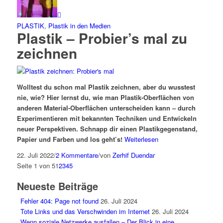
PLASTIK
,
Plastik in den Medien
Plastik – Probier’s mal zu
zeichnen
Wolltest du schon mal
Plastik
zeichnen, aber du wusstest
nie, wie? Hier lernst du, wie man Plastik-Oberflächen von
anderen Material-Oberflächen unterscheiden kann – durch
Experimentieren
mit
bekannten Techniken und
E
ntwickeln
neuer Perspektiven
.
S
chnapp dir ein
en
Plastikgegenstand
,
Papier und Farben und los geht’s!
Weiterlesen
22. Juli 2022
/
2 Kommentare
/
von
Zerhif Duendar
Seite 1 von 5
1
2
3
4
5
Neueste Beiträge
Fehler 404: Page not found
26. Juli 2024
Tote Links und das Verschwinden im Internet
26. Juli 2024
Wenn soziale Netzwerke ausfallen – Der Blick in eine