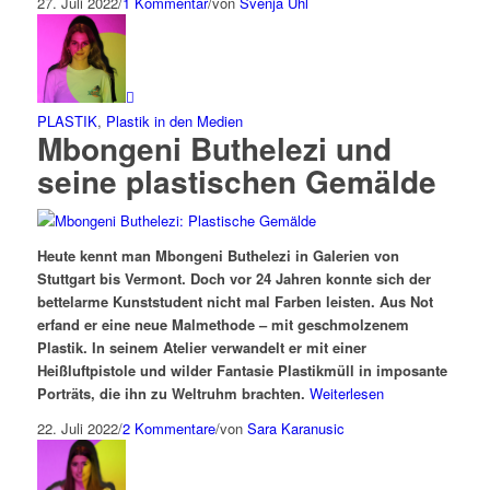
27. Juli 2022
/
1 Kommentar
/
von
Svenja Uhl
PLASTIK
,
Plastik in den Medien
Mbongeni Buthelezi und
seine plastischen Gemälde
Heute kennt man Mbongeni Buthelezi in Galerien von
Stuttgart bis Vermont. Doch vor 24 Jahren konnte sich der
bettelarme Kunststudent nicht mal Farben leisten. Aus Not
erfand er eine neue Malmethode – mit geschmolzenem
Plastik. In seinem Atelier verwandelt er mit einer
Heißluftpistole und wilder Fantasie Plastikmüll in imposante
Porträts, die ihn zu Weltruhm brachten.
Weiterlesen
22. Juli 2022
/
2 Kommentare
/
von
Sara Karanusic