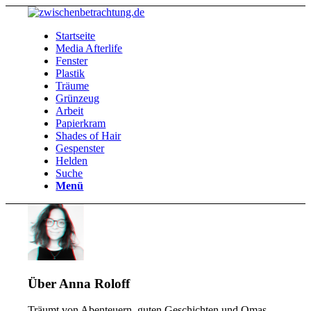
Startseite
Media Afterlife
Fenster
Plastik
Träume
Grünzeug
Arbeit
Papierkram
Shades of Hair
Gespenster
Helden
Suche
Menü
Über
Anna Roloff
Träumt von Abenteuern, guten Geschichten und Omas