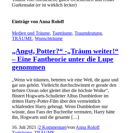
Gurkensalat (er ist wirklich lecker)
Einträge von Anna Roloff
Medien und Träume
,
Tagträume
,
Traumdeutung
,
TRÄUME
,
Wunschträume
„Angst, Potter?“ -„Träum weiter!“
– Eine Fantheorie unter die Lupe
genommen
„Wenn wir träumen, betreten wir eine Welt, die ganz und
gar uns gehört. Vielleicht durchschwimmt er gerade den
tiefsten Ozean oder gleitet über die höchste Wolke“,
flüstert Hogwarts-Schulleiter Albus Dumbledore im
dritten Harry-Potter-Film über den vermeintlich
schlafenden Harry gebeugt. Wenn Dumbledore nur
wüsste, dass Fans der Buchreihe vermuten, Harry hätte
ihn, Hogwarts und die gesamte […]
16. Juli 2021
/
2 Kommentare
/
von
Anna Roloff
Tagträume
,
TRÄUME