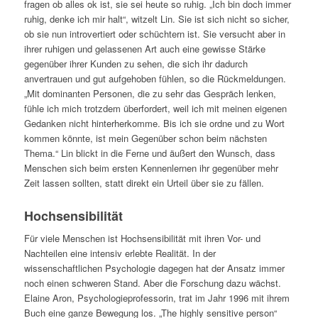
fragen ob alles ok ist, sie sei heute so ruhig. „Ich bin doch immer
ruhig, denke ich mir halt“, witzelt Lin. Sie ist sich nicht so sicher,
ob sie nun introvertiert oder schüchtern ist. Sie versucht aber in
ihrer ruhigen und gelassenen Art auch eine gewisse Stärke
gegenüber ihrer Kunden zu sehen, die sich ihr dadurch
anvertrauen und gut aufgehoben fühlen, so die Rückmeldungen.
„Mit dominanten Personen, die zu sehr das Gespräch lenken,
fühle ich mich trotzdem überfordert, weil ich mit meinen eigenen
Gedanken nicht hinterherkomme. Bis ich sie ordne und zu Wort
kommen könnte, ist mein Gegenüber schon beim nächsten
Thema.“ Lin blickt in die Ferne und äußert den Wunsch, dass
Menschen sich beim ersten Kennenlernen ihr gegenüber mehr
Zeit lassen sollten, statt direkt ein Urteil über sie zu fällen.
Hochsensibilität
Für viele Menschen ist Hochsensibilität mit ihren Vor- und
Nachteilen eine intensiv erlebte Realität. In der
wissenschaftlichen Psychologie dagegen hat der Ansatz immer
noch einen schweren Stand. Aber die Forschung dazu wächst.
Elaine Aron, Psychologieprofessorin, trat im Jahr 1996 mit ihrem
Buch eine ganze Bewegung los. „The highly sensitive person“