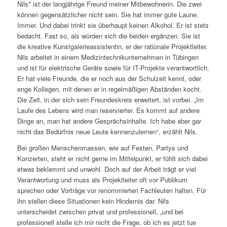
Nils* ist der langjährige Freund meiner Mitbewohnerin. Die zwei
können gegensätzlicher nicht sein. Sie hat immer gute Laune.
Immer. Und dabei trinkt sie überhaupt keinen Alkohol. Er ist stets
bedacht. Fast so, als würden sich die beiden ergänzen. Sie ist
die kreative Kunstgalerieassistentin, er der rationale Projektleiter.
Nils arbeitet in einem Medizintechnikunternehmen in Tübingen
und ist für elektrische Geräte sowie für IT-Projekte verantwortlich.
Er hat viele Freunde, die er noch aus der Schulzeit kennt, oder
enge Kollegen, mit denen er in regelmäßigen Abständen kocht.
Die Zeit, in der sich sein Freundeskreis erweitert, ist vorbei. „Im
Laufe des Lebens wird man reservierter. Es kommt auf andere
Dinge an, man hat andere Gesprächsinhalte. Ich habe aber gar
nicht das Bedürfnis neue Leute kennenzulernen“, erzählt Nils.
Bei großen Menschenmassen, wie auf Festen, Partys und
Konzerten, steht er nicht gerne im Mittelpunkt, er fühlt sich dabei
etwas beklemmt und unwohl. Doch auf der Arbeit trägt er viel
Verantwortung und muss als Projektleiter oft vor Publikum
sprechen oder Vorträge vor renommierten Fachleuten halten. Für
ihn stellen diese Situationen kein Hindernis dar. Nils
unterscheidet zwischen privat und professionell, „und bei
professionell stelle ich mir nicht die Frage, ob ich es jetzt tue