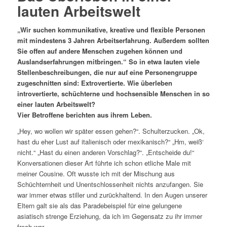
lauten Arbeitswelt
„Wir suchen kommunikative, kreative und flexible Personen
mit mindestens 3 Jahren Arbeitserfahrung. Außerdem sollten
Sie offen auf andere Menschen zugehen können und
Auslandserfahrungen mitbringen.“ So in etwa lauten viele
Stellenbeschreibungen, die nur auf eine Personengruppe
zugeschnitten sind: Extrovertierte. Wie überleben
introvertierte, schüchterne und hochsensible Menschen in so
einer lauten Arbeitswelt?
Vier Betroffene berichten aus ihrem Leben.
„Hey, wo wollen wir später essen gehen?“. Schulterzucken. „Ok,
hast du eher Lust auf italienisch oder mexikanisch?“ „Hm, weiß‘
nicht.“ „Hast du einen anderen Vorschlag?“. „Entscheide du!“
Konversationen dieser Art führte ich schon etliche Male mit
meiner Cousine. Oft wusste ich mit der Mischung aus
Schüchternheit und Unentschlossenheit nichts anzufangen. Sie
war immer etwas stiller und zurückhaltend. In den Augen unserer
Eltern galt sie als das Paradebeispiel für eine gelungene
asiatisch strenge Erziehung, da ich im Gegensatz zu ihr immer
frech war.