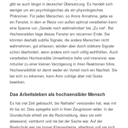
gibt es auch längst in deutscher Übersetzung. Es handelt sich
weniger um ein psychologisches als ein physiologisches
Phänomen. Für jeden Menschen, so Arons Annahme, gebe es
ein Fenster, in dem er Reize von außen optimal verarbeiten kann:
eine Spanne von „Gerade noch wahrnehmbar“ bis „Zu viel“. Bei
Hochsensiblen liege dieses Fenster am reizarmen Ende. Sie
könnten deshalb subtile Signale, die andere Menschen nicht
wahrnehmen, gut erfassen, würden aber durch stärkere Signale
schon überfordert, wenn andere sich noch völlig wohlfühlen. Auch
verarbeiten Hochsensible Umweltreize tiefer und intensiver, was
mitunter zu einer kleinen Verzögerung in ihren Reaktionen führe.
Hochsensibilität ist damit weder ein Vorteil noch ein Nachteil. Sie
bei sich zu erkennen, kann Aron zufolge aber viel Gutes
bewirken.
Das Arbeitsleben als hochsensibler Mensch
Es hat viel Zeit gebraucht, bis Nathalie* verstanden hat, was mit
ihr los ist. Dies spiegelte sich in ihren Zeugnissen wider. In der
Grundschule erhielt sie die Rückmeldung, dass sie sehr
abwesend, verträumt und nie bei der Sache war. Auf der
Realschule war sie immer Klassenbeste, allerdings soll sie sich