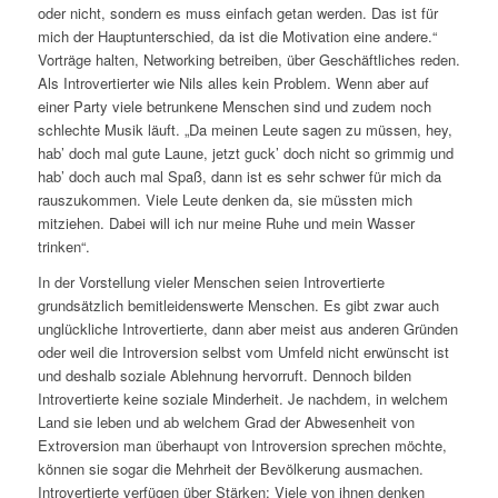
oder nicht, sondern es muss einfach getan werden. Das ist für
mich der Hauptunterschied, da ist die Motivation eine andere.“
Vorträge halten, Networking betreiben, über Geschäftliches reden.
Als Introvertierter wie Nils alles kein Problem. Wenn aber auf
einer Party viele betrunkene Menschen sind und zudem noch
schlechte Musik läuft. „Da meinen Leute sagen zu müssen, hey,
hab’ doch mal gute Laune, jetzt guck’ doch nicht so grimmig und
hab’ doch auch mal Spaß, dann ist es sehr schwer für mich da
rauszukommen. Viele Leute denken da, sie müssten mich
mitziehen. Dabei will ich nur meine Ruhe und mein Wasser
trinken“.
In der Vorstellung vieler Menschen seien Introvertierte
grundsätzlich bemitleidenswerte Menschen. Es gibt zwar auch
unglückliche Introvertierte, dann aber meist aus anderen Gründen
oder weil die Introversion selbst vom Umfeld nicht erwünscht ist
und deshalb soziale Ablehnung hervorruft. Dennoch bilden
Introvertierte keine soziale Minderheit. Je nachdem, in welchem
Land sie leben und ab welchem Grad der Abwesenheit von
Extroversion man überhaupt von Introversion sprechen möchte,
können sie sogar die Mehrheit der Bevölkerung ausmachen.
Introvertierte verfügen über Stärken: Viele von ihnen denken