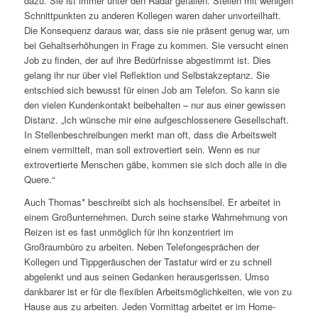
dazu. Sie ist immer unter den Radar gefallen. Stellen mit wenigen
Schnittpunkten zu anderen Kollegen waren daher unvorteilhaft.
Die Konsequenz daraus war, dass sie nie präsent genug war, um
bei Gehaltserhöhungen in Frage zu kommen. Sie versucht einen
Job zu finden, der auf ihre Bedürfnisse abgestimmt ist. Dies
gelang ihr nur über viel Reflektion und Selbstakzeptanz. Sie
entschied sich bewusst für einen Job am Telefon. So kann sie
den vielen Kundenkontakt beibehalten – nur aus einer gewissen
Distanz. „Ich wünsche mir eine aufgeschlossenere Gesellschaft.
In Stellenbeschreibungen merkt man oft, dass die Arbeitswelt
einem vermittelt, man soll extrovertiert sein. Wenn es nur
extrovertierte Menschen gäbe, kommen sie sich doch alle in die
Quere.“
Auch Thomas* beschreibt sich als hochsensibel. Er arbeitet in
einem Großunternehmen. Durch seine starke Wahrnehmung von
Reizen ist es fast unmöglich für ihn konzentriert im
Großraumbüro zu arbeiten. Neben Telefongesprächen der
Kollegen und Tippgeräuschen der Tastatur wird er zu schnell
abgelenkt und aus seinen Gedanken herausgerissen. Umso
dankbarer ist er für die flexiblen Arbeitsmöglichkeiten, wie von zu
Hause aus zu arbeiten. Jeden Vormittag arbeitet er im Home-