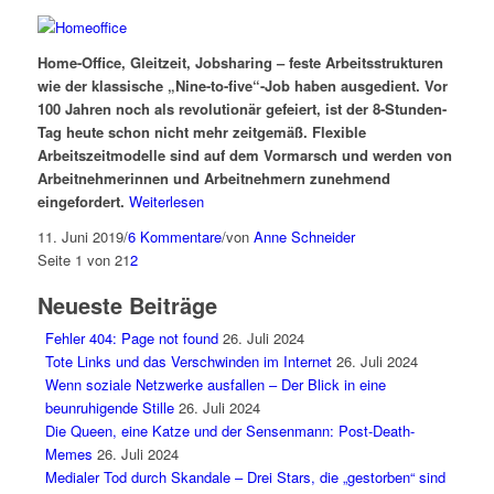
Home-Office, Gleitzeit, Jobsharing
–
feste Arbeitsstrukturen
wie der klassische „Nine-to-five“-Job haben ausgedient. Vor
100 Jahren noch als revolutionär gefeiert, ist der 8-Stunden-
Tag heute schon nicht mehr zeitgemäß. Flexible
Arbeitszeitmodelle sind auf dem Vormarsch und werden von
Arbeitnehmerinnen und Arbeitnehmern zunehmend
eingefordert.
Weiterlesen
11. Juni 2019
/
6 Kommentare
/
von
Anne Schneider
Seite 1 von 2
1
2
Neueste Beiträge
Fehler 404: Page not found
26. Juli 2024
Tote Links und das Verschwinden im Internet
26. Juli 2024
Wenn soziale Netzwerke ausfallen – Der Blick in eine
beunruhigende Stille
26. Juli 2024
Die Queen, eine Katze und der Sensenmann: Post-Death-
Memes
26. Juli 2024
Medialer Tod durch Skandale – Drei Stars, die „gestorben“ sind