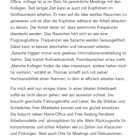
Office, mittags ist er im Büro für persönliche Meetings mit den
Kollegen. Seit einiger Zeit kann er auch mit Kopfhörern im
Großraumbüro arbeiten. Er kam auf die Idee weißes Rauschen zu
generieren und es über die Kopfhörer während der Arbeit ablaufen
zu lassen. Der Vorteil daran ist, dass bestimmte Frequenzen
überdeckt werden. Das Rauschen hört sich an wie eine
Flugzeugturbine, Frequenzen wie Sprache werden herausgefiltert.
Dabei kann er besser abschalten und fokussiert arbeiten.
„Sprache triggert immer eine gewisse Informationsverarbeitung im
Gehirn. Das kostet Aufmerksamkeit. Fremdsprachen umso mehr.
„Manche Kollegen finden die Idee interessant, andere halten mich
für verrückt,“ erzählt er. Thomas schafft sich mit seiner
Hochsensibilität einen Rahmen, in dem er effizient arbeiten kann.
Für mich wird nun einiges klarer. In einer idealen Arbeitswelt
sollte es nicht darum gehen, wer am lautesten schreit. Sie
braucht geschulte Führungskräfte und Leiter, die die Stärken und
Schwächen ihrer Mitarbeiter kennen und sie gezielt einsetzen.
Sie braucht neben Home-Office und Free Seating flexiblere
Arbeitsmodelle und -atmosphären für alle. Mehr Rückzugsorte für
konzentriertes und stilles Arbeiten wie zu Zeiten von Klausuren
und Prüfungen. Aber auch Orte für Meetings und Diskussionen.