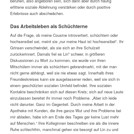
beruhen, also angeboren sein, sich dann aber durch häufig
erlittene soziale Ablehnung verstärken oder durch positive
Erlebnisse auch abschwächen.
Das Arbeitsleben als Schüchterne
Auf die Frage, ob meine Cousine introvertiert, schüchtern oder
hochsensibel sei, meint sie „nur meine Haut ist hochsensibel“. Ihr
Grinsen verschwindet, als sie sich an ihre Schulzeit
zurückerinnert. Damals fiel es Lin* schwer, in größeren
Diskussionen zu Wort zu kommen, sie wurde von ihren
Mitschülern immer als schüchtern gebrandmarkt, mit der man
nicht gerne abhängt, weil sie nie etwas sagt. Innerhalb ihres
Freundeskreises kann sie ausgelassener reden, weil sie sich in
einem geschützten sozialen Umfeld befindet. Ihre sozialen
Kontakte beschränken sich auf diesen Kreis; sich auf neue Leute
einzulassen bereitet ihr immer noch Probleme. „Aber ich leide
nicht darunter. Ganz im Gegenteil. Durch meine Arbeit in der
Apotheke mit Kunden, die ihre ganze Wut und ihre Probleme bei
mir abladen, habe ich am Ende des Tages gar keine Lust mehr
auf Menschen.“ Ihre Kolleginnen beschreiben sie als die innere
Ruhe schlechthin, manchmal gehen sie besorgt auf Lin zu und