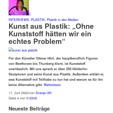
INTERVIEWS
,
PLASTIK
,
Plastik in den Medien
Kunst aus Plastik: „Ohne
Kunststoff hätten wir ein
echtes Problem“
Für
den Künstler
Ottmar Hörl, der hauptberuflich Figuren
von Beethoven bis Thunberg klont, ist Kunststoff
unerlässlich. Mit uns sprach er über
250 Hölderlin-
Skulpturen und
seine Kunst aus Plastik
. Außerdem erklärt er,
was Kunststoff mit Teilhabe zu tun hat und warum es für ihn
keine Alternative gibt.
Weiterlesen
17. Juni 2022
/
von
Svenja Uhl
Seite 4 von 5
1
2
3
4
5
Neueste Beiträge