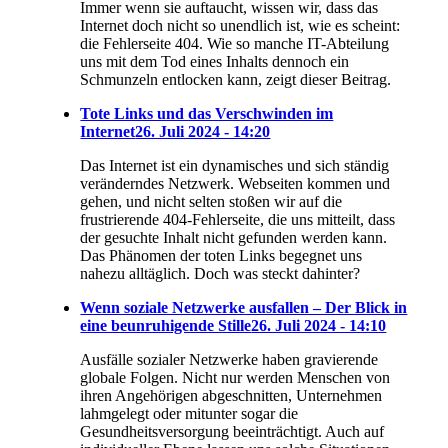
Immer wenn sie auftaucht, wissen wir, dass das
Internet doch nicht so unendlich ist, wie es scheint:
die Fehlerseite 404. Wie so manche IT-Abteilung
uns mit dem Tod eines Inhalts dennoch ein
Schmunzeln entlocken kann, zeigt dieser Beitrag.
Tote Links und das Verschwinden im
Internet
26. Juli 2024 - 14:20
Das Internet ist ein dynamisches und sich ständig
veränderndes Netzwerk. Webseiten kommen und
gehen, und nicht selten stoßen wir auf die
frustrierende 404-Fehlerseite, die uns mitteilt, dass
der gesuchte Inhalt nicht gefunden werden kann.
Das Phänomen der toten Links begegnet uns
nahezu alltäglich. Doch was steckt dahinter?
Wenn soziale Netzwerke ausfallen – Der Blick in
eine beunruhigende Stille
26. Juli 2024 - 14:10
Ausfälle sozialer Netzwerke haben gravierende
globale Folgen. Nicht nur werden Menschen von
ihren Angehörigen abgeschnitten, Unternehmen
lahmgelegt oder mitunter sogar die
Gesundheitsversorgung beeinträchtigt. Auch auf