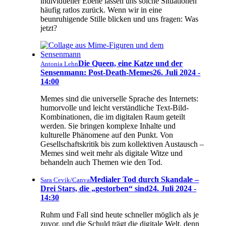
individueller Ebene lassen uns solche Situationen
häufig ratlos zurück. Wenn wir in eine
beunruhigende Stille blicken und uns fragen: Was
jetzt?
Die Queen, eine Katze und der
Antonia Lehn
Sensenmann: Post-Death-Memes
26. Juli 2024 -
14:00
Memes sind die universelle Sprache des Internets:
humorvolle und leicht verständliche Text-Bild-
Kombinationen, die im digitalen Raum geteilt
werden. Sie bringen komplexe Inhalte und
kulturelle Phänomene auf den Punkt. Von
Gesellschaftskritik bis zum kollektiven Austausch –
Memes sind weit mehr als digitale Witze und
behandeln auch Themen wie den Tod.
Medialer Tod durch Skandale –
Sara Cevik/Canva
Drei Stars, die „gestorben“ sind
24. Juli 2024 -
14:30
Ruhm und Fall sind heute schneller möglich als je
zuvor, und die Schuld trägt die digitale Welt, denn