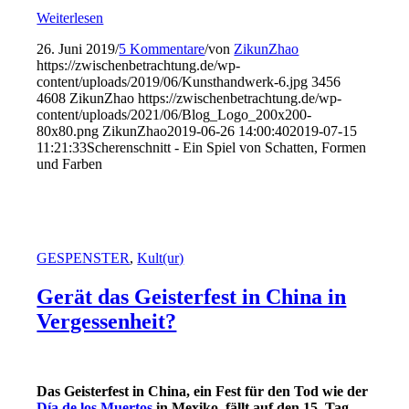
Weiterlesen
26. Juni 2019
/
5 Kommentare
/
von
ZikunZhao
https://zwischenbetrachtung.de/wp-
content/uploads/2019/06/Kunsthandwerk-6.jpg
3456
4608
ZikunZhao
https://zwischenbetrachtung.de/wp-
content/uploads/2021/06/Blog_Logo_200x200-
80x80.png
ZikunZhao
2019-06-26 14:00:40
2019-07-15
11:21:33
Scherenschnitt - Ein Spiel von Schatten, Formen
und Farben
GESPENSTER
,
Kult(ur)
Gerät das Geisterfest in China in
Vergessenheit?
Das Geisterfest in China, ein Fest für den Tod wie der
Día de los Muertos
in Mexiko, fällt auf den 15. Tag