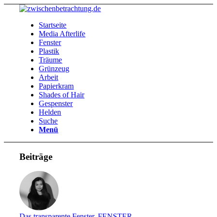
Startseite
Media Afterlife
Fenster
Plastik
Träume
Grünzeug
Arbeit
Papierkram
Shades of Hair
Gespenster
Helden
Suche
Menü
Beiträge
Das transparente Fenster
,
FENSTER