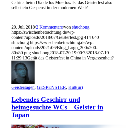
Catrina beim Día de los Muertos. Ist das Geisterfest also
selbst ein Gespenst in der modernen Welt?
20. Juli 2018
/
2 Kommentare
/
von
shuchong
https://zwischenbetrachtung.de/wp-
content/uploads/2018/07/Geisterfest.jpg
414
640
shuchong
https://zwischenbetrachtung.de/wp-
content/uploads/2021/06/Blog_Logo_200x200-
80x80.png
shuchong
2018-07-20 19:00:33
2018-07-19
11:29:13
Gerät das Geisterfest in China in Vergessenheit?
Geistersagen
,
GESPENSTER
,
Kult(ur)
Lebendes Geschirr und
heimgesuchte WCs – Geister in
Japan