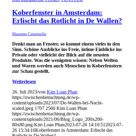
Koberfenster in Amsterdam:
Erlischt das Rotlicht in De Wallen?
Massimo Catarinella
Denkt man an Fenster, so kommt einem vieles in den
Sinn. Schöne Ausblicke ins Freie, intime Einblicke ins
Private oder vielleicht der Blick auf die neusten
Produkte. Was die wenigsten wissen: Neben Welten
und Waren werden auch Menschen in Koberfenstern
zur Schau gestellt.
Weiterlesen
26. Juli 2023
/
von
Kim Loan Phan
https://zwischenbetrachtung.de/wp-
content/uploads/2023/07/De-Wallen-bei-Nacht-
scaled.jpeg
1707
2560
Kim Loan Phan
https://zwischenbetrachtung.de/wp-
content/uploads/2021/06/Blog_Logo_200x200-
80x80.png
Kim Loan Phan
2023-07-26 14:10:51
2023-07-
26 15:34:16
Koberfenster in Amsterdam: Erlischt das
Rotlicht in De Wallen?