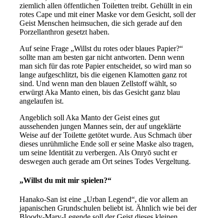
ziemlich allen öffentlichen Toiletten treibt. Gehüllt in ein
rotes Cape und mit einer Maske vor dem Gesicht, soll der
Geist Menschen heimsuchen, die sich gerade auf den
Porzellanthron gesetzt haben.
Auf seine Frage „Willst du rotes oder blaues Papier?“
sollte man am besten gar nicht antworten. Denn wenn
man sich für das rote Papier entscheidet, so wird man so
lange aufgeschlitzt, bis die eigenen Klamotten ganz rot
sind. Und wenn man den blauen Zellstoff wählt, so
erwürgt Aka Manto einen, bis das Gesicht ganz blau
angelaufen ist.
Angeblich soll Aka Manto der Geist eines gut
aussehenden jungen Mannes sein, der auf ungeklärte
Weise auf der Toilette getötet wurde. Aus Schmach über
dieses unrühmliche Ende soll er seine Maske also tragen,
um seine Identität zu verbergen. Als Onryō sucht er
deswegen auch gerade am Ort seines Todes Vergeltung.
„Willst du mit mir spielen?“
Hanako-San ist eine „Urban Legend“, die vor allem an
japanischen Grundschulen beliebt ist. Ähnlich wie bei der
Bloody-Mary-Legende soll der Geist dieses kleinen