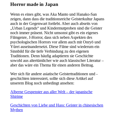
Horror made in Japan
Wenn es eines gibt, was Aka Manto und Hanako-San
zeigen, dann dass die traditionsreiche Geisterkultur Japans
auch in der Gegenwart fortlebt. Aber auch abseits von
„Urban Legends“ und Kindermutproben sind die Geister
noch immer präsent. Nicht umsonst gibt es ein eigenes
Filmgenre, J-Horror, dass sich neben Aspekten des
psychologischen Horrors vor allem auch mit Onryō und
Yūrei auseinandersetzt. Diese Filme sind wiederum ein
Sinnbild für die tiefe Verbindung zu den eigenen
Traditionen. Denn häufig adaptieren sie Geschichte
sowohl aus altertümlicher wie auch klassischer Literatur –
aber das wäre ein Thema für einen anderen Beitrag.
Wer sich für andere asiatische Geistertraditionen und -
geschichten interessiert, sollte sich diese Artikel auf
unserem Blog noch unbedingt ansehen:
Alberne Gespenster aus aller Welt – der japanische
Shirime
Geschichten von Liebe und Hass: Geister in chinesischen
Mythen