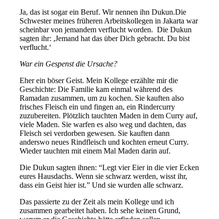
Ja, das ist sogar ein Beruf. Wir nennen ihn Dukun.Die
Schwester meines früheren Arbeitskollegen in Jakarta war
scheinbar von jemandem verflucht worden. Die Dukun
sagten ihr: ,Jemand hat das über Dich gebracht. Du bist
verflucht.‘
War ein Gespenst die Ursache?
Eher ein böser Geist. Mein Kollege erzählte mir die
Geschichte: Die Familie kam einmal während des
Ramadan zusammen, um zu kochen. Sie kauften also
frisches Fleisch ein und fingen an, ein Rindercurry
zuzubereiten. Plötzlich tauchten Maden in dem Curry auf,
viele Maden. Sie warfen es also weg und dachten, das
Fleisch sei verdorben gewesen. Sie kauften dann
anderswo neues Rindfleisch und kochten erneut Curry.
Wieder tauchten mit einem Mal Maden darin auf.
Die Dukun sagten ihnen: “Legt vier Eier in die vier Ecken
eures Hausdachs. Wenn sie schwarz werden, wisst ihr,
dass ein Geist hier ist.” Und sie wurden alle schwarz.
Das passierte zu der Zeit als mein Kollege und ich
zusammen gearbeitet haben. Ich sehe keinen Grund,