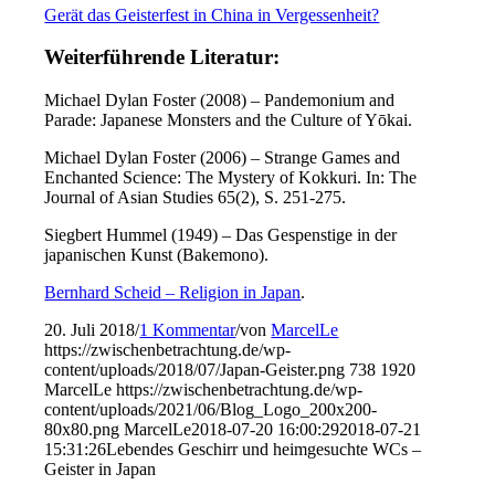
Gerät das Geisterfest in China in Vergessenheit?
Weiterführende Literatur:
Michael Dylan Foster (2008) – Pandemonium and
Parade: Japanese Monsters and the Culture of Yōkai.
Michael Dylan Foster (2006) – Strange Games and
Enchanted Science: The Mystery of Kokkuri. In: The
Journal of Asian Studies 65(2), S. 251-275.
Siegbert Hummel (1949) – Das Gespenstige in der
japanischen Kunst (Bakemono).
Bernhard Scheid – Religion in Japan
.
20. Juli 2018
/
1 Kommentar
/
von
MarcelLe
https://zwischenbetrachtung.de/wp-
content/uploads/2018/07/Japan-Geister.png
738
1920
MarcelLe
https://zwischenbetrachtung.de/wp-
content/uploads/2021/06/Blog_Logo_200x200-
80x80.png
MarcelLe
2018-07-20 16:00:29
2018-07-21
15:31:26
Lebendes Geschirr und heimgesuchte WCs –
Geister in Japan