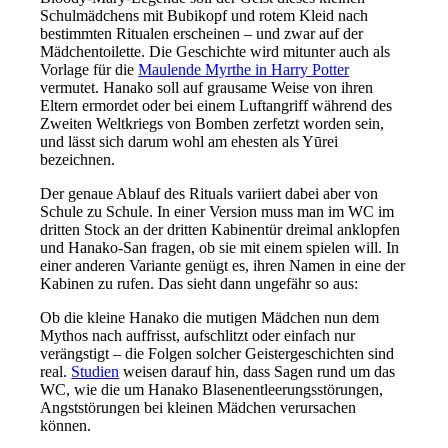
Schulmädchens mit Bubikopf und rotem Kleid nach
bestimmten Ritualen erscheinen – und zwar auf der
Mädchentoilette. Die Geschichte wird mitunter auch als
Vorlage für die
Maulende Myrthe in Harry Potter
vermutet. Hanako soll auf grausame Weise von ihren
Eltern ermordet oder bei einem Luftangriff während des
Zweiten Weltkriegs von Bomben zerfetzt worden sein,
und lässt sich darum wohl am ehesten als Yūrei
bezeichnen.
Der genaue Ablauf des Rituals variiert dabei aber von
Schule zu Schule. In einer Version muss man im WC im
dritten Stock an der dritten Kabinentür dreimal anklopfen
und Hanako-San fragen, ob sie mit einem spielen will. In
einer anderen Variante genügt es, ihren Namen in eine der
Kabinen zu rufen. Das sieht dann ungefähr so aus:
Ob die kleine Hanako die mutigen Mädchen nun dem
Mythos nach auffrisst, aufschlitzt oder einfach nur
verängstigt – die Folgen solcher Geistergeschichten sind
real.
Studien
weisen darauf hin, dass Sagen rund um das
WC, wie die um Hanako Blasenentleerungsstörungen,
Angststörungen bei kleinen Mädchen verursachen
können.