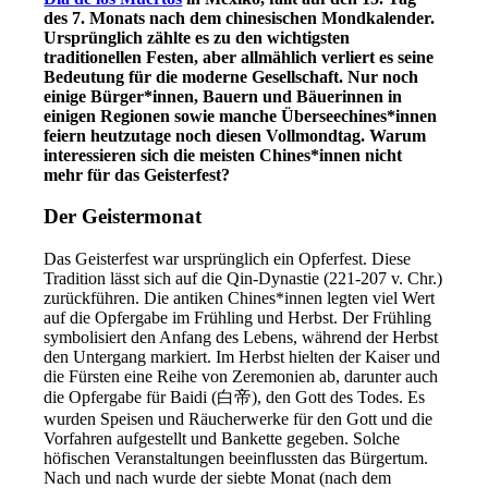
des 7. Monats nach dem chinesischen Mondkalender.
Ursprünglich zählte es zu den wichtigsten
traditionellen Festen, aber allmählich verliert es seine
Bedeutung für die moderne Gesellschaft. Nur noch
einige Bürger*innen, Bauern und Bäuerinnen in
einigen Regionen sowie manche Überseechines*innen
feiern heutzutage noch diesen Vollmondtag. Warum
interessieren sich die meisten Chines*innen nicht
mehr für das Geisterfest?
Der Geistermonat
Das Geisterfest war ursprünglich ein Opferfest. Diese
Tradition lässt sich auf die Qin-Dynastie (221-207 v. Chr.)
zurückführen. Die antiken Chines*innen legten viel Wert
auf die Opfergabe im Frühling und Herbst. Der Frühling
symbolisiert den Anfang des Lebens, während der Herbst
den Untergang markiert. Im Herbst hielten der Kaiser und
die Fürsten eine Reihe von Zeremonien ab, darunter auch
die Opfergabe für Baidi (白帝), den Gott des Todes. Es
wurden Speisen und Räucherwerke für den Gott und die
Vorfahren aufgestellt und Bankette gegeben. Solche
höfischen Veranstaltungen beeinflussten das Bürgertum.
Nach und nach wurde der siebte Monat (nach dem