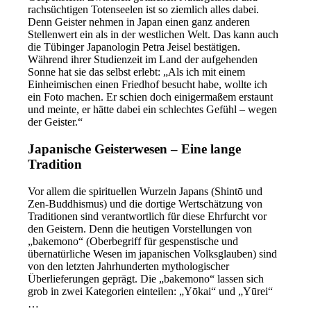
rachsüchtigen Totenseelen ist so ziemlich alles dabei.
Denn Geister nehmen in Japan einen ganz anderen
Stellenwert ein als in der westlichen Welt. Das kann auch
die Tübinger Japanologin Petra Jeisel bestätigen.
Während ihrer Studienzeit im Land der aufgehenden
Sonne hat sie das selbst erlebt: „Als ich mit einem
Einheimischen einen Friedhof besucht habe, wollte ich
ein Foto machen. Er schien doch einigermaßem erstaunt
und meinte, er hätte dabei ein schlechtes Gefühl – wegen
der Geister.“
Japanische Geisterwesen – Eine lange
Tradition
Vor allem die spirituellen Wurzeln Japans (Shintō und
Zen-Buddhismus) und die dortige Wertschätzung von
Traditionen sind verantwortlich für diese Ehrfurcht vor
den Geistern. Denn die heutigen Vorstellungen von
„bakemono“ (Oberbegriff für gespenstische und
übernatürliche Wesen im japanischen Volksglauben) sind
von den letzten Jahrhunderten mythologischer
Überlieferungen geprägt. Die „bakemono“ lassen sich
grob in zwei Kategorien einteilen: „Yōkai“ und „Yūrei“
…