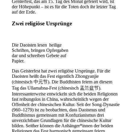
Geisterfest, das am 15. Tag des Monat gefeiert wird, ist
der Höhepunkt – ist es für die Toten doch ihr letzter Tag
auf der Erde.
Zwei religiöse Ursprünge
Die Daoisten lesen heilige
Schriften, bringen Opfergaben
dar und schreiben Gebete auf
Papier.
Das Geisterfest hat zwei religiöse Ursprünge. Für die
Daoisten heißt das Fest eigentlich Zhongyanjie
(chinesisch 中元节). Die Buddhisten feiern an diesem
Tag das Ullamabna-Fest (chinesisch 盂兰盆节).
Interessanterweise entwickeln sich die beiden Religionen
fast reibungslos in China, wahrscheinlich wegen der
Offenheit der chinesischen Kultur. Seit der Song-Dynastie
(960–1279) ist zu beobachten, dass Daoismus und
Buddhismus gemeinsam mit Konfuzianismus drei
unverzichtbare Grundlagen für die chinesische Kultur
bilden. Seither können die Anhänger*innen der beiden
Religionen das Fest harmonisch gemeinsam feiern.