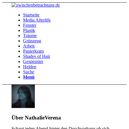
Startseite
Media Afterlife
Fenster
Plastik
Träume
Grünzeug
Arbeit
Papierkram
Shades of Hair
Gespenster
Helden
Suche
Menü
Über
NathalieVerena
Schaut jeden Abend hinter den Duschvorhang ob sich