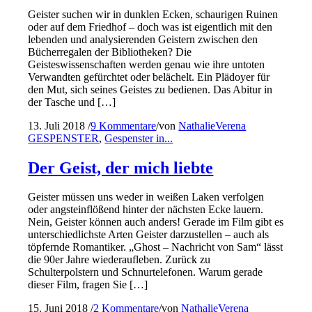
Geister suchen wir in dunklen Ecken, schaurigen Ruinen
oder auf dem Friedhof – doch was ist eigentlich mit den
lebenden und analysierenden Geistern zwischen den
Bücherregalen der Bibliotheken? Die
Geisteswissenschaften werden genau wie ihre untoten
Verwandten gefürchtet oder belächelt. Ein Plädoyer für
den Mut, sich seines Geistes zu bedienen. Das Abitur in
der Tasche und […]
13. Juli 2018
/
9 Kommentare
/
von
NathalieVerena
GESPENSTER
,
Gespenster in...
Der Geist, der mich liebte
Geister müssen uns weder in weißen Laken verfolgen
oder angsteinflößend hinter der nächsten Ecke lauern.
Nein, Geister können auch anders! Gerade im Film gibt es
unterschiedlichste Arten Geister darzustellen – auch als
töpfernde Romantiker. „Ghost – Nachricht von Sam“ lässt
die 90er Jahre wiederaufleben. Zurück zu
Schulterpolstern und Schnurtelefonen. Warum gerade
dieser Film, fragen Sie […]
15. Juni 2018
/
2 Kommentare
/
von
NathalieVerena