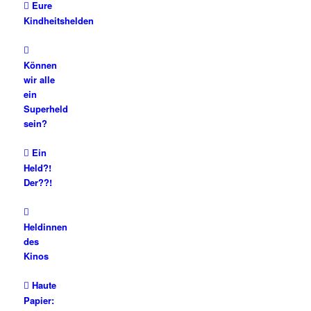
Eure
Kindheitshelden
Können
wir alle
ein
Superheld
sein?
Ein
Held?!
Der??!
Heldinnen
des
Kinos
Haute
Papier: