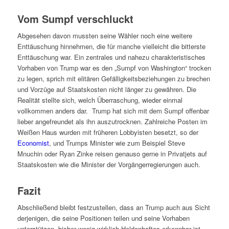
Vom Sumpf verschluckt
Abgesehen davon mussten seine Wähler noch eine weitere
Enttäuschung hinnehmen, die für manche vielleicht die bitterste
Enttäuschung war. Ein zentrales und nahezu charakteristisches
Vorhaben von Trump war es den „Sumpf von Washington“ trocken
zu legen, sprich mit elitären Gefälligkeitsbeziehungen zu brechen
und Vorzüge auf Staatskosten nicht länger zu gewähren. Die
Realität stellte sich, welch Überraschung, wieder einmal
vollkommen anders dar. Trump hat sich mit dem Sumpf offenbar
lieber angefreundet als ihn auszutrocknen. Zahlreiche Posten im
Weißen Haus wurden mit früheren Lobbyisten besetzt, so der
Economist
, und Trumps Minister wie zum Beispiel Steve
Mnuchin oder Ryan Zinke reisen genauso gerne in Privatjets auf
Staatskosten wie die Minister der Vorgängerregierungen auch.
Fazit
Abschließend bleibt festzustellen, dass an Trump auch aus Sicht
derjenigen, die seine Positionen teilen und seine Vorhaben
unterstützen, bisher wenig wirklich Heldenhaftes erkennbar ist.