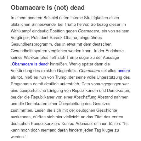
Obamacare is (not) dead
In einem anderen Beispiel riefen interne Streitigkeiten einen
plötzlichen Sinneswandel bei Trump hervor. So bezog dieser im
Wahlkampf eindeutig Position gegen
Obamacare
, ein von seinem
Vorgänger, Präsident Barack Obama, eingeführtes
Gesundheitsprogramm, das in etwa mit dem deutschen
Gesundheitssystem verglichen werden kann. In der Endphase
seines Wahlkampfes ließ sich Trump sogar zu der Aussage
„
Obamacare is dead
“ hinreißen. Wenig später dann die
Verkündung des exakten Gegenteils.
Obamacare
sei alles
andere
als tot, hieß es nun von Trump, der seine volle Unterstützung des
Programms damit deutlich unterstrich. Dem vorausgegangen war
eine überparteiliche Einigung von Republikanern und Demokraten,
bei der die Republikaner von einer Abschaffung Abstand nahmen
und die Demokraten einer Überarbeitung des Gesetzes
zustimmten. Leser, die sich mit der deutschen Geschichte
auskennen, dürften sich hier vielleicht an das Zitat des ersten
deutschen Bundeskanzlers Konrad Adenauer erinnert fühlen: “Es
kann mich doch niemand daran hindern jeden Tag klüger zu
werden.“