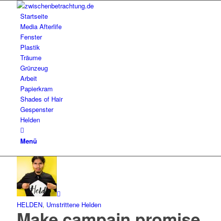
Startseite
Media Afterlife
Fenster
Plastik
Träume
Grünzeug
Arbeit
Papierkram
Shades of Hair
Gespenster
Helden
Menü
HELDEN
,
Umstrittene Helden
Make campain promise