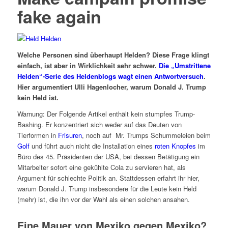
fake again
Welche Personen sind überhaupt Helden? Diese Frage klingt
einfach, ist aber in Wirklichkeit sehr schwer.
Die „Umstrittene
Helden“-Serie des Heldenblogs wagt einen Antwortversuch
.
Hier argumentiert Ulli Hagenlocher, warum Donald J. Trump
kein Held ist.
Warnung: Der Folgende Artikel enthält kein stumpfes Trump-
Bashing. Er konzentriert sich weder auf das Deuten von
Tierformen in
Frisuren
, noch auf Mr. Trumps Schummeleien beim
Golf
und führt auch nicht die Installation eines
roten Knopfes
im
Büro des 45. Präsidenten der USA, bei dessen Betätigung ein
Mitarbeiter sofort eine gekühlte Cola zu servieren hat, als
Argument für schlechte Politik an. Stattdessen erfahrt ihr hier,
warum Donald J. Trump insbesondere für die Leute kein Held
(mehr) ist, die ihn vor der Wahl als einen solchen ansahen.
Eine Mauer von Mexiko gegen Mexiko?