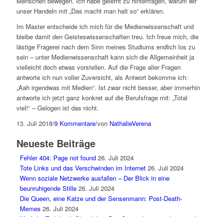
Menschen bewegen. Ich habe gelernt zu hinterfragen, warum wir
unser Handeln mit „Das macht man halt so“ erklären.
Im Master entscheide ich mich für die Medienwissenschaft und
bleibe damit den Geisteswissenschaften treu. Ich freue mich, die
lästige Fragerei nach dem Sinn meines Studiums endlich los zu
sein – unter Medienwissenschaft kann sich die Allgemeinheit ja
vielleicht doch etwas vorstellen. Auf die Frage aller Fragen
antworte ich nun voller Zuversicht, als Antwort bekomme ich:
„Aah irgendwas mit Medien“. Ist zwar nicht besser, aber immerhin
antworte ich jetzt ganz konkret auf die Berufsfrage mit: „Total
viel!“ – Gelogen ist das nicht.
13. Juli 2018
/
9 Kommentare
/
von
NathalieVerena
Neueste Beiträge
Fehler 404: Page not found
26. Juli 2024
Tote Links und das Verschwinden im Internet
26. Juli 2024
Wenn soziale Netzwerke ausfallen – Der Blick in eine
beunruhigende Stille
26. Juli 2024
Die Queen, eine Katze und der Sensenmann: Post-Death-
Memes
26. Juli 2024