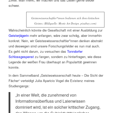
Zirkel. Man merkt, wir machen uns das Leben gerne selber
schwer.
Geisteswissenschaftler*innen bedienen sich ihres kritischen
Geistes. (Bildquelle: Mystic Art Design, pixabay.com)
Wahrscheinlich könnte die Gesellschaft mit einer Ausbildung zur
Geisterjägerin
mehr anfangen, wäre zwar schräg, aber immerhin
konkret. Nein, wir Geisteswissenschaftler*innen denken abstrakt
und deswegen sind unsere Forschungsfelder es nun mal auch.
Es geht nicht darum, zu versuchen das
Tonndorfer
Schlossgespenst
zu fangen, sondern zu hinterfragen, wie diese
Legende der weißen Frau überhaupt an Popularität gewinnen
konnte.
In dem Sammelband „Geisteswissenschaft heute – Die Sicht der
Fächer“ verteidigt Julia Aparicio Vogel die Existenz meines
Studiengangs:
„In einer Welt, die zunehmend von
Informationsüberfluss und Laienwissen
dominiert wird, ist ein solcher kritischer Zugang,