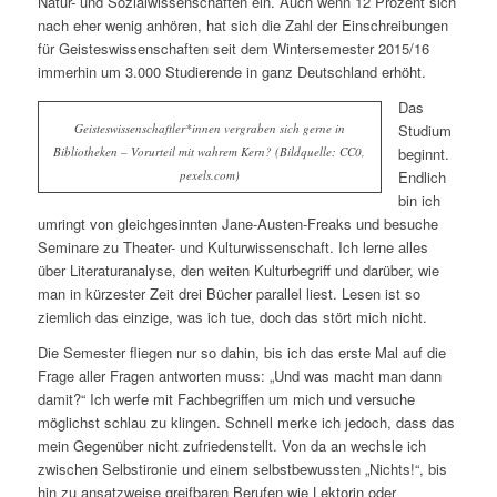
Natur- und Sozialwissenschaften ein. Auch wenn 12 Prozent sich
nach eher wenig anhören, hat sich die Zahl der Einschreibungen
für Geisteswissenschaften seit dem Wintersemester 2015/16
immerhin um 3.000 Studierende in ganz Deutschland erhöht.
Das
Geisteswissenschaftler*innen vergraben sich gerne in
Studium
Bibliotheken – Vorurteil mit wahrem Kern? (Bildquelle: CC0,
beginnt.
pexels.com)
Endlich
bin ich
umringt von gleichgesinnten Jane-Austen-Freaks und besuche
Seminare zu Theater- und Kulturwissenschaft. Ich lerne alles
über Literaturanalyse, den weiten Kulturbegriff und darüber, wie
man in kürzester Zeit drei Bücher parallel liest. Lesen ist so
ziemlich das einzige, was ich tue, doch das stört mich nicht.
Die Semester fliegen nur so dahin, bis ich das erste Mal auf die
Frage aller Fragen antworten muss: „Und was macht man dann
damit?“ Ich werfe mit Fachbegriffen um mich und versuche
möglichst schlau zu klingen. Schnell merke ich jedoch, dass das
mein Gegenüber nicht zufriedenstellt. Von da an wechsle ich
zwischen Selbstironie und einem selbstbewussten „Nichts!“, bis
hin zu ansatzweise greifbaren Berufen wie Lektorin oder