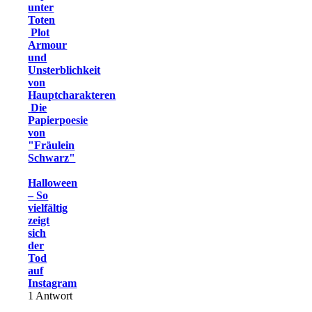
unter
Toten
Plot
Armour
und
Unsterblichkeit
von
Hauptcharakteren
Die
Papierpoesie
von
"Fräulein
Schwarz"
Halloween
– So
vielfältig
zeigt
sich
der
Tod
auf
Instagram
1
Antwort