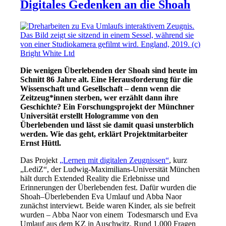
Digitales Gedenken an die Shoah
Die wenigen Überlebenden der Shoah sind heute
im
Schnitt 86 Jahre alt. Eine Herausforderung
für die
Wissenschaft
und Gesellschaft –
d
enn wenn die
Zeitzeug
*innen
sterben,
wer erzählt dann ihre
Geschichte? Ein
Forschungsprojekt der Münchner
Universität erstellt
Hologramme von den
Überlebenden und lässt sie damit quasi unsterblich
werden.
Wie das geht,
erklärt Projektmitarbeiter
Ernst Hüttl.
Das Projekt
„Lernen mit digitalen Zeugnissen“
, kurz
„LediZ“, der Ludwig-Maximilians-Universität München
hält durch Extended Reality die Erlebnisse und
Erinnerungen der Überlebenden fest. Dafür wurden die
Shoah
–
Überlebenden Eva Umlauf und Abba Naor
zunächst interviewt. Beide waren Kinder, als sie befreit
wurden – Abba Naor von einem Todesmarsch und Eva
Umlauf aus dem KZ in Auschwitz. Rund 1.000 Fragen