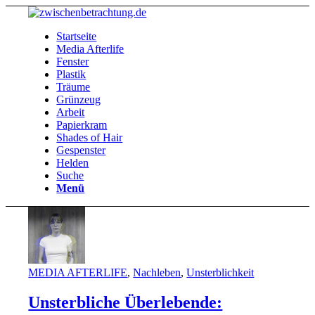
Startseite
Media Afterlife
Fenster
Plastik
Träume
Grünzeug
Arbeit
Papierkram
Shades of Hair
Gespenster
Helden
Suche
Menü
MEDIA AFTERLIFE
,
Nachleben
,
Unsterblichkeit
Unsterbliche Überlebende: