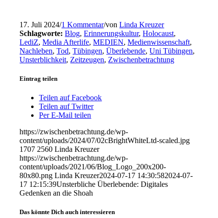
17. Juli 2024
/
1 Kommentar
/
von
Linda Kreuzer
Schlagworte:
Blog
,
Erinnerungskultur
,
Holocaust
,
LediZ
,
Media Afterlife
,
MEDIEN
,
Medienwissenschaft
,
Nachleben
,
Tod
,
Tübingen
,
Überlebende
,
Uni Tübingen
,
Unsterblichkeit
,
Zeitzeugen
,
Zwischenbetrachtung
Eintrag teilen
Teilen auf Facebook
Teilen auf Twitter
Per E-Mail teilen
https://zwischenbetrachtung.de/wp-
content/uploads/2024/07/02cBrightWhiteLtd-scaled.jpg
1707
2560
Linda Kreuzer
https://zwischenbetrachtung.de/wp-
content/uploads/2021/06/Blog_Logo_200x200-
80x80.png
Linda Kreuzer
2024-07-17 14:30:58
2024-07-
17 12:15:39
Unsterbliche Überlebende: Digitales
Gedenken an die Shoah
Das könnte Dich auch interessieren