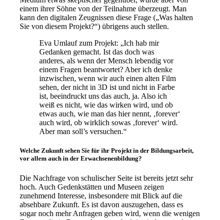
einem
i
hrer Söhne von der Teilnahme überzeugt. Man
kann den digitalen Zeugnissen diese Frage („Was halten
Sie von diesem Projekt?“) übrigens auch stellen.
Eva Umlauf
zum Projekt
: „Ich hab mir
Gedanken gemacht. Ist das doch was
anderes, als wenn der Mensch lebendig vor
einem Fragen beantwortet? Aber ich denke
inzwischen, wenn wir auch einen alten Film
sehen, der nicht in 3D ist und nicht in Farbe
ist, beeindruckt uns das auch, ja. Also ich
weiß es nicht, wie das wirken wird, und ob
etwas auch, wie man das hier nennt, ‚forever‘
auch wird, ob wirklich sowas ‚forever‘ wird.
Aber man soll’s versuchen.“
Welche Zukunft sehen Sie für ihr Projekt in der Bildungsarbeit,
vor allem auch in der Erwachsenenbildung?
Die Nachfrage von schulischer Seite ist bereits jetzt sehr
hoch. Auch Gedenkstätten und Museen zeigen
zunehmend Interesse, insbesondere mit Blick auf die
absehbare Zukunft. Es ist davon auszugehen, dass es
sogar noch mehr Anfragen geben wird, wenn die wenigen