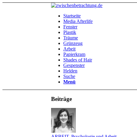
Startseite
Media Afterlife
Fenster
Plastik
Träume
Grünzeug
Arbeit
Papierkram
Shades of Hair
Gespenster
Helden
Suche
Menü
Beiträge
ARBEIT
,
Psychologie und Arbeit