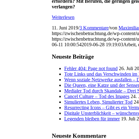
erfordern? Mit Berufen, die geringen gei
verlangen?
Weiterlesen
11. Juni 2019
/
3 Kommentare
/
von
Maximilia
https://zwischenbetrachtung.de/wp-content
https://zwischenbetrachtung.de/wp-conten
06-11 10:00:54
2019-06-28 19:19:03
Arbeit,
Neueste Beiträge
Fehler 404: Page not found
26. Juli 2
Tote Links und das Verschwinden im I
Wenn soziale Netzwerke ausfallen – De
Die Queen, eine Katze und der Sens
Medialer Tod durch Skandale – Drei St
Cancel Culture – Tod des Images
24. 
Simuliertes Leben, Simulierter Tod
24
Resurrecting Icons – Gibt es ein Ver
Digitale Unsterblichkeit – wünschensw
Legenden bleiben für immer
19. Juli 
Neueste Kommentare