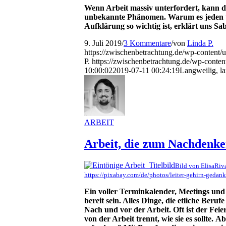
Wenn Arbeit massiv unterfordert, kann 
unbekannte Phänomen. Warum es jeden t
Aufklärung so wichtig ist, erklärt uns Sa
9. Juli 2019
/
3 Kommentare
/
von
Linda P.
https://zwischenbetrachtung.de/wp-content
P.
https://zwischenbetrachtung.de/wp-cont
10:00:02
2019-07-11 00:24:19
Langweilig, la
ARBEIT
Arbeit, die zum Nachdenk
Bild von ElisaRiv
https://pixabay.com/de/photos/leiter-gehirn-geda
Ein voller Terminkalender, Meetings un
bereit sein. Alles Dinge, die etliche Ber
Nach und vor der Arbeit. Oft ist der Feie
von der Arbeit trennt, wie sie es sollte. 