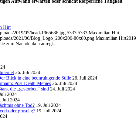
stigen Aufwand erwarten oder schlicht körperliche Tätigkeit
n Hirt
/uploads/2019/05/head-1965686.jpg
5333
5333
Maximilian Hirt
t/uploads/2021/06/Blog_Logo_200x200-80x80.png
Maximilian Hirt
2019
 die zum Nachdenken anregt...
024
nternet
26. Juli 2024
r Blick in eine beunruhigende Stille
26. Juli 2024
enmann: Post-Death-Memes
26. Juli 2024
ars, die „gestorben“ sind
24. Juli 2024
Juli 2024
. Juli 2024
mächtnis ohne Tod?
19. Juli 2024
ert oder gruselig?
19. Juli 2024
2024