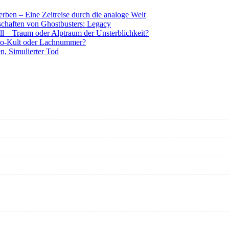
rben – Eine Zeitreise durch die analoge Welt
tschaften von Ghostbusters: Legacy
ll – Traum oder Alptraum der Unsterblichkeit?
o-Kult oder Lachnummer?
n, Simulierter Tod