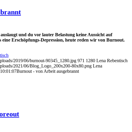
ebrannt
h auslaugt und du vor lauter Belastung keine Aussicht auf
s eine Erschöpfungs-Depression, heute reden wir von Burnout.
tisch
/uploads/2019/06/burnout-90345_1280.jpg
971
1280
Lena Rebentisch
t/uploads/2021/06/Blog_Logo_200x200-80x80.png
Lena
10:01:07
Burnout - von Arbeit ausgebrannt
Boreout