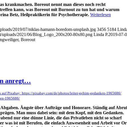
das krankmachen. Boreout nennt man dieses noch recht
reffen kann, was Boreout mit Burnout zu tun hat und warum
brina Betz, Heilpraktikerin für Psychotherapie.
Weiterlesen
/uploads/2019/07/niklas-hamann-boredom-unsplash.jpg
3456
5184
Lind
ent/uploads/2021/06/Blog_Logo_200x200-80x80.png
Linda P.
2019-07-
ngweiliger, Boreout
en anregt…
a auf Pixabay: https://pixabay.com/de/photos/leiter-gehirn-gedanken-1965686/
nken-1965686/
d Abgaben. Ängste über Aufträge und Honorare. Ständig auf Abru
ufe prägen. Man muss dabei sein: mit dem Kopf, mit den Gedanken.
rabend nur eine dünne Linie, die das Privatleben nicht so scharf
Aber was ist mit Berufen, die einfach Anwesenheit und Arbeit vor Or