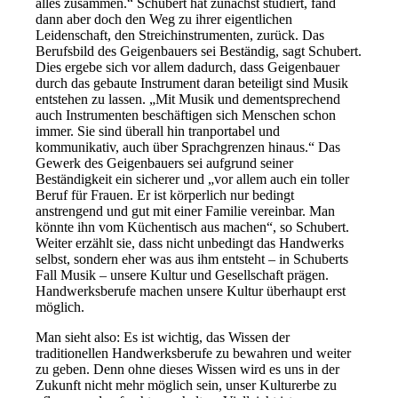
alles zusammen.“ Schubert hat zunächst studiert, fand
dann aber doch den Weg zu ihrer eigentlichen
Leidenschaft, den Streichinstrumenten, zurück. Das
Berufsbild des Geigenbauers sei Beständig, sagt Schubert.
Dies ergebe sich vor allem dadurch, dass Geigenbauer
durch das gebaute Instrument daran beteiligt sind Musik
entstehen zu lassen. „Mit Musik und dementsprechend
auch Instrumenten beschäftigen sich Menschen schon
immer. Sie sind überall hin tranportabel und
kommunikativ, auch über Sprachgrenzen hinaus.“ Das
Gewerk des Geigenbauers sei aufgrund seiner
Beständigkeit ein sicherer und „vor allem auch ein toller
Beruf für Frauen. Er ist körperlich nur bedingt
anstrengend und gut mit einer Familie vereinbar. Man
könnte ihn vom Küchentisch aus machen“, so Schubert.
Weiter erzählt sie, dass nicht unbedingt das Handwerks
selbst, sondern eher was aus ihm entsteht – in Schuberts
Fall Musik – unsere Kultur und Gesellschaft prägen.
Handwerksberufe machen unsere Kultur überhaupt erst
möglich.
Man sieht also: Es ist wichtig, das Wissen der
traditionellen Handwerksberufe zu bewahren und weiter
zu geben. Denn ohne dieses Wissen wird es uns in der
Zukunft nicht mehr möglich sein, unser Kulturerbe zu