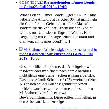
Die angehenden „James Bonds“
CC BY-NC-SA 2.0
in China
23. Juli 2019 - 10:00
Wird es einen „James Bond“, Agent 007, in China
geben? Die Antwort ist Ja! Aber 007 ist nicht mehr
ein Code für den Geheimdienst Ihrer Majestät,
sondern für die Zahl der Arbeitsstunden. Von null
Uhr bis null Uhr, sieben Tage die Woche. Eine
Begegnung mit einer Angestellten, die drauf und
dran war, ein „James Bond“ […]
Du
CC BY-NC-ND 4.0
machst das oder wir kürzen das Geld
23. Juli
2019 - 10:00
Gesundheitliche Probleme, der Arbeitgeber wird
insolvent oder man findet nach dem Abschluss
nicht gleich eine Stelle – schon ist man arbeitslos.
Das musste Janik Scheppert* (25) zweimal erleben.
Als er sich bei der Bundesagentur für Arbeit
meldete, wurde er zur Teilnahme an bestimmten
Maßnahmen verpflichtet, etwa
Bewerbungstrainings. Diese sollten ihm helfen, in
den Arbeitsmarkt einzusteigen.