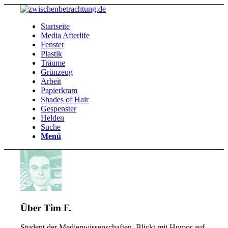
Startseite
Media Afterlife
Fenster
Plastik
Träume
Grünzeug
Arbeit
Papierkram
Shades of Hair
Gespenster
Helden
Suche
Menü
Über
Tim F.
Student der Medienwissenschaften. Blickt mit Humor auf