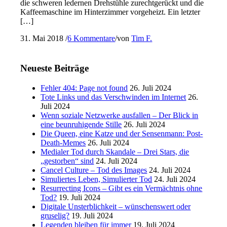
die schweren ledernen Drehstühle zurechtgerückt und die
Kaffeemaschine im Hinterzimmer vorgeheizt. Ein letzter
[…]
31. Mai 2018
/
6 Kommentare
/
von
Tim F.
Neueste Beiträge
Fehler 404: Page not found
26. Juli 2024
Tote Links und das Verschwinden im Internet
26.
Juli 2024
Wenn soziale Netzwerke ausfallen – Der Blick in
eine beunruhigende Stille
26. Juli 2024
Die Queen, eine Katze und der Sensenmann: Post-
Death-Memes
26. Juli 2024
Medialer Tod durch Skandale – Drei Stars, die
„gestorben“ sind
24. Juli 2024
Cancel Culture – Tod des Images
24. Juli 2024
Simuliertes Leben, Simulierter Tod
24. Juli 2024
Resurrecting Icons – Gibt es ein Vermächtnis ohne
Tod?
19. Juli 2024
Digitale Unsterblichkeit – wünschenswert oder
gruselig?
19. Juli 2024
Legenden bleiben für immer
19. Juli 2024