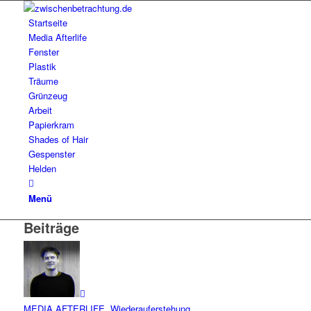
Startseite
Media Afterlife
Fenster
Plastik
Träume
Grünzeug
Arbeit
Papierkram
Shades of Hair
Gespenster
Helden
Menü
Beiträge
MEDIA AFTERLIFE
,
Wiederauferstehung