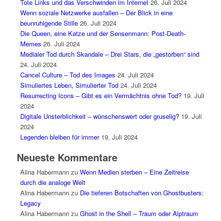
Tote Links und das Verschwinden im Internet
26. Juli 2024
Wenn soziale Netzwerke ausfallen – Der Blick in eine
beunruhigende Stille
26. Juli 2024
Die Queen, eine Katze und der Sensenmann: Post-Death-
Memes
26. Juli 2024
Medialer Tod durch Skandale – Drei Stars, die „gestorben“ sind
24. Juli 2024
Cancel Culture – Tod des Images
24. Juli 2024
Simuliertes Leben, Simulierter Tod
24. Juli 2024
Resurrecting Icons – Gibt es ein Vermächtnis ohne Tod?
19. Juli
2024
Digitale Unsterblichkeit – wünschenswert oder gruselig?
19. Juli
2024
Legenden bleiben für immer
19. Juli 2024
Neueste Kommentare
Alina Habermann
zu
Wenn Medien sterben – Eine Zeitreise
durch die analoge Welt
Alina Habermann
zu
Die tieferen Botschaften von Ghostbusters:
Legacy
Alina Habermann
zu
Ghost in the Shell – Traum oder Alptraum