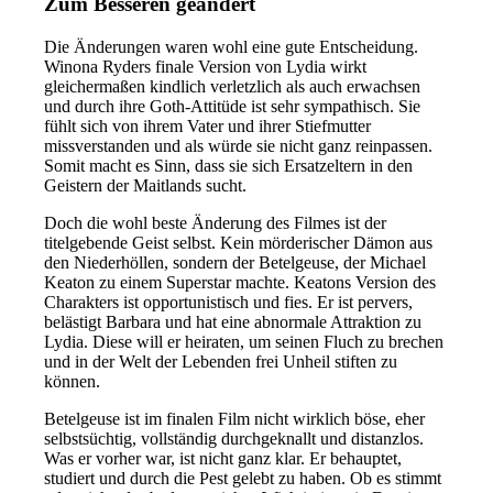
Zum Besseren geändert
Die Änderungen waren wohl eine gute Entscheidung.
Winona Ryders finale Version von Lydia wirkt
gleichermaßen kindlich verletzlich als auch erwachsen
und durch ihre Goth-Attitüde ist sehr sympathisch. Sie
fühlt sich von ihrem Vater und ihrer Stiefmutter
missverstanden und als würde sie nicht ganz reinpassen.
Somit macht es Sinn, dass sie sich Ersatzeltern in den
Geistern der Maitlands sucht.
Doch die wohl beste Änderung des Filmes ist der
titelgebende Geist selbst. Kein mörderischer Dämon aus
den Niederhöllen, sondern der Betelgeuse, der Michael
Keaton zu einem Superstar machte. Keatons Version des
Charakters ist opportunistisch und fies. Er ist pervers,
belästigt Barbara und hat eine abnormale Attraktion zu
Lydia. Diese will er heiraten, um seinen Fluch zu brechen
und in der Welt der Lebenden frei Unheil stiften zu
können.
Betelgeuse ist im finalen Film nicht wirklich böse, eher
selbstsüchtig, vollständig durchgeknallt und distanzlos.
Was er vorher war, ist nicht ganz klar. Er behauptet,
studiert und durch die Pest gelebt zu haben. Ob es stimmt