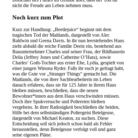
nicht die Freude am Leben nehmen muss.
Noch kurz zum Plot
Kurz zur Handlung: „Beetlejuice“ beginnt mit dem
tragischen Tod der Maitlands, dargestellt von Alec
Baldwin und Geena Davis. In ihr nun leerstehendes Haus
zieht alsbald die reiche Familie Deetz ein, bestehend aus
Bauunternehmer Charles und seiner Frau, der Bildhauerin
Delia (Jeffrey Jones und Catherine O’Hara), sowie
Charles‘ Goth-Tochter aus erster Ehe, Lydia, gespielt von
einer jungen Winona Ryder. Falls ihr euch je gefragt habt,
was die Gute vor „Stranger Things“ gemacht hat. Die
Maitlands, die von ihrer Sachbearbeiterin im Leben
danach erfahren, dass sie für 125 Jahre in ihrem Haus
bleiben müssen, beschließen, dass die neuen
Bewohner*innen aus dem Haus verschwinden müssen.
Doch ihre Spukversuche und Poltereien bleiben
vergebens. In ihrer Ratlosigkeit beschließen die beiden,
Hilfe bei dem selbstständigen Poltergeist Betelgeuse,
dargestellt von Michael Keaton, zu suchen. Diese
Entscheidung soll sich jedoch schon bald als Fehler
herausstellen, denn Betelgeuse verfolgt voll und ganz
seine eigenen Pläne.