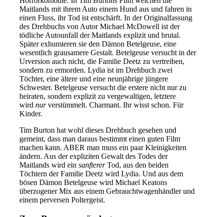
Horrorkomödie. In Tim Burtons Film weichen die
Maitlands mit ihrem Auto einem Hund aus und fahren in
einen Fluss, ihr Tod ist entschärft. In der Originalfassung
des Drehbuchs von Autor Michael McDowell ist der
tödliche Autounfall der Maitlands explizit und brutal.
Später exhumieren sie den Dämon Betelgeuse, eine
wesentlich grausamere Gestalt. Betelgeuse versucht in der
Urversion auch nicht, die Familie Deetz zu vertreiben,
sondern zu ermorden. Lydia ist im Drehbuch zwei
Töchter, eine ältere und eine neunjährige jüngere
Schwester. Betelgeuse versucht die erstere nicht nur zu
heiraten, sondern explizit zu vergewaltigen, letztere
wird
nur
verstümmelt. Charmant. Ihr wisst schon. Für
Kinder.
Tim Burton hat wohl dieses Drehbuch gesehen und
gemeint, dass man daraus bestimmt einen guten Film
machen kann. ABER man muss ein paar Kleinigkeiten
ändern. Aus der expliziten Gewalt des Todes der
Maitlands wird ein
sanfterer
Tod, aus den beiden
Töchtern der Familie Deetz wird Lydia. Und aus dem
bösen Dämon Betelgeuse wird Michael Keatons
überzogener Mix aus einem Gebrauchtwagenhändler und
einem perversen Poltergeist.