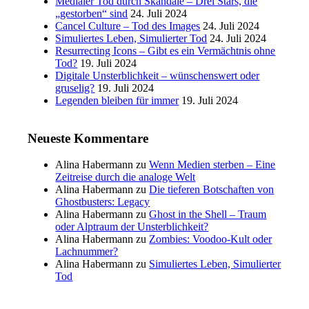
Medialer Tod durch Skandale – Drei Stars, die
„gestorben“ sind
24. Juli 2024
Cancel Culture – Tod des Images
24. Juli 2024
Simuliertes Leben, Simulierter Tod
24. Juli 2024
Resurrecting Icons – Gibt es ein Vermächtnis ohne
Tod?
19. Juli 2024
Digitale Unsterblichkeit – wünschenswert oder
gruselig?
19. Juli 2024
Legenden bleiben für immer
19. Juli 2024
Neueste Kommentare
Alina Habermann
zu
Wenn Medien sterben – Eine
Zeitreise durch die analoge Welt
Alina Habermann
zu
Die tieferen Botschaften von
Ghostbusters: Legacy
Alina Habermann
zu
Ghost in the Shell – Traum
oder Alptraum der Unsterblichkeit?
Alina Habermann
zu
Zombies: Voodoo-Kult oder
Lachnummer?
Alina Habermann
zu
Simuliertes Leben, Simulierter
Tod