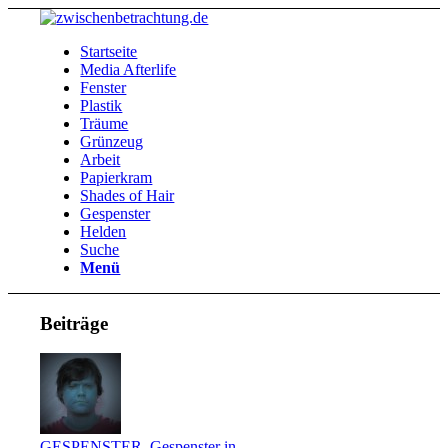
Startseite
Media Afterlife
Fenster
Plastik
Träume
Grünzeug
Arbeit
Papierkram
Shades of Hair
Gespenster
Helden
Suche
Menü
Beiträge
GESPENSTER
,
Gespenster in...