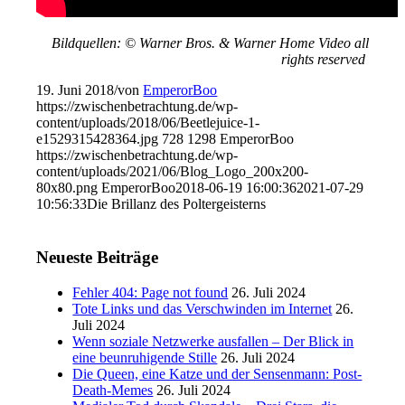
Bildquellen: © Warner Bros. & Warner Home Video all
rights reserved
19. Juni 2018
/
von
EmperorBoo
https://zwischenbetrachtung.de/wp-
content/uploads/2018/06/Beetlejuice-1-
e1529315428364.jpg
728
1298
EmperorBoo
https://zwischenbetrachtung.de/wp-
content/uploads/2021/06/Blog_Logo_200x200-
80x80.png
EmperorBoo
2018-06-19 16:00:36
2021-07-29
10:56:33
Die Brillanz des Poltergeisterns
Neueste Beiträge
Fehler 404: Page not found
26. Juli 2024
Tote Links und das Verschwinden im Internet
26.
Juli 2024
Wenn soziale Netzwerke ausfallen – Der Blick in
eine beunruhigende Stille
26. Juli 2024
Die Queen, eine Katze und der Sensenmann: Post-
Death-Memes
26. Juli 2024