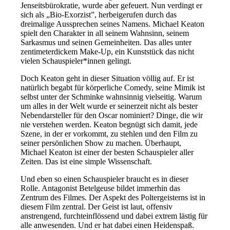
Jenseitsbürokratie, wurde aber gefeuert. Nun verdingt er
sich als „Bio-Exorzist”, herbeigerufen durch das
dreimalige Aussprechen seines Namens. Michael Keaton
spielt den Charakter in all seinem Wahnsinn, seinem
Sarkasmus und seinen Gemeinheiten. Das alles unter
zentimeterdickem Make-Up, ein Kunststück das nicht
vielen Schauspieler*innen gelingt.
Doch Keaton geht in dieser Situation völlig auf. Er ist
natürlich begabt für körperliche Comedy, seine Mimik ist
selbst unter der Schminke wahnsinnig vielseitig. Warum
um alles in der Welt wurde er seinerzeit nicht als bester
Nebendarsteller für den Oscar nominiert? Dinge, die wir
nie verstehen werden. Keaton begnügt sich damit, jede
Szene, in der er vorkommt, zu stehlen und den Film zu
seiner persönlichen Show zu machen. Überhaupt,
Michael Keaton ist einer der besten Schauspieler aller
Zeiten. Das ist eine simple Wissenschaft.
Und eben so einen Schauspieler braucht es in dieser
Rolle. Antagonist Betelgeuse bildet immerhin das
Zentrum des Filmes. Der Aspekt des Poltergeisterns ist in
diesem Film zentral. Der Geist ist laut, offensiv
anstrengend, furchteinflössend und dabei extrem lästig für
alle anwesenden. Und er hat dabei einen Heidenspaß.