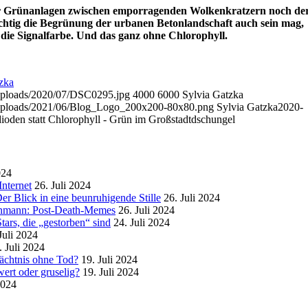
er Grünanlagen zwischen emporragenden Wolkenkratzern noch de
chtig die Begrünung der urbanen Betonlandschaft auch sein mag,
: die Signalfarbe. Und das ganz ohne Chlorophyll.
zka
/uploads/2020/07/DSC0295.jpg
4000
6000
Sylvia Gatzka
t/uploads/2021/06/Blog_Logo_200x200-80x80.png
Sylvia Gatzka
2020-
ioden statt Chlorophyll - Grün im Großstadtdschungel
024
nternet
26. Juli 2024
r Blick in eine beunruhigende Stille
26. Juli 2024
enmann: Post-Death-Memes
26. Juli 2024
ars, die „gestorben“ sind
24. Juli 2024
Juli 2024
. Juli 2024
mächtnis ohne Tod?
19. Juli 2024
ert oder gruselig?
19. Juli 2024
2024