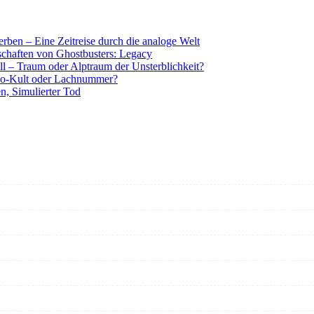
rben – Eine Zeitreise durch die analoge Welt
tschaften von Ghostbusters: Legacy
ll – Traum oder Alptraum der Unsterblichkeit?
o-Kult oder Lachnummer?
n, Simulierter Tod