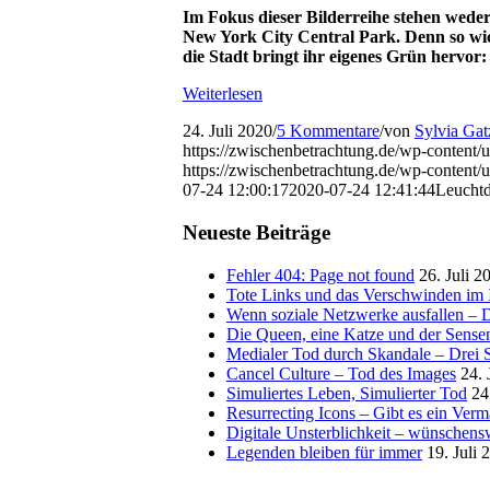
Im Fokus dieser Bilderreihe stehen wed
New York City Central Park. Denn so wi
die Stadt bringt ihr eigenes Grün hervor
Weiterlesen
24. Juli 2020
/
5 Kommentare
/
von
Sylvia Gat
https://zwischenbetrachtung.de/wp-content
https://zwischenbetrachtung.de/wp-conten
07-24 12:00:17
2020-07-24 12:41:44
Leuchtd
Neueste Beiträge
Fehler 404: Page not found
26. Juli 2
Tote Links und das Verschwinden im I
Wenn soziale Netzwerke ausfallen – De
Die Queen, eine Katze und der Sens
Medialer Tod durch Skandale – Drei St
Cancel Culture – Tod des Images
24. 
Simuliertes Leben, Simulierter Tod
24
Resurrecting Icons – Gibt es ein Ver
Digitale Unsterblichkeit – wünschensw
Legenden bleiben für immer
19. Juli 