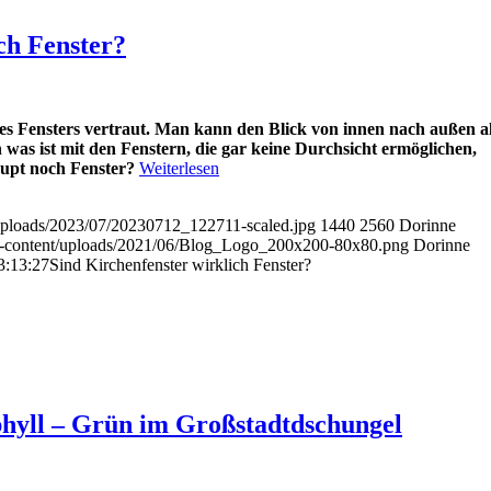
ch Fenster?
nes Fensters vertraut. Man kann den Blick von innen nach außen a
was ist mit den Fenstern, die gar keine Durchsicht ermöglichen,
aupt noch Fenster?
Weiterlesen
/uploads/2023/07/20230712_122711-scaled.jpg
1440
2560
Dorinne
wp-content/uploads/2021/06/Blog_Logo_200x200-80x80.png
Dorinne
3:13:27
Sind Kirchenfenster wirklich Fenster?
phyll – Grün im Großstadtdschungel