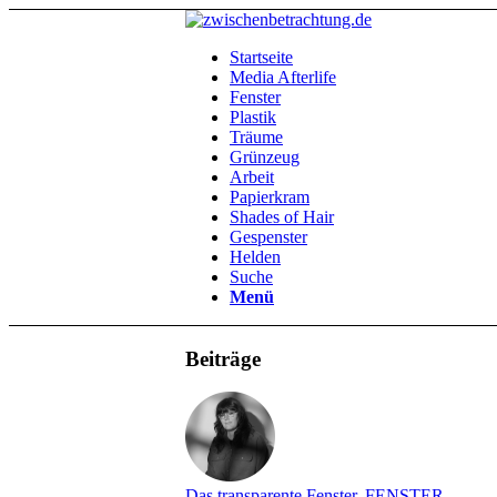
Startseite
Media Afterlife
Fenster
Plastik
Träume
Grünzeug
Arbeit
Papierkram
Shades of Hair
Gespenster
Helden
Suche
Menü
Beiträge
Das transparente Fenster
,
FENSTER