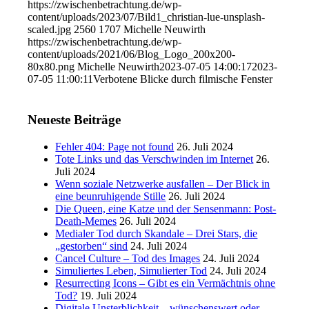
https://zwischenbetrachtung.de/wp-
content/uploads/2023/07/Bild1_christian-lue-unsplash-
scaled.jpg
2560
1707
Michelle Neuwirth
https://zwischenbetrachtung.de/wp-
content/uploads/2021/06/Blog_Logo_200x200-
80x80.png
Michelle Neuwirth
2023-07-05 14:00:17
2023-
07-05 11:00:11
Verbotene Blicke durch filmische Fenster
Neueste Beiträge
Fehler 404: Page not found
26. Juli 2024
Tote Links und das Verschwinden im Internet
26.
Juli 2024
Wenn soziale Netzwerke ausfallen – Der Blick in
eine beunruhigende Stille
26. Juli 2024
Die Queen, eine Katze und der Sensenmann: Post-
Death-Memes
26. Juli 2024
Medialer Tod durch Skandale – Drei Stars, die
„gestorben“ sind
24. Juli 2024
Cancel Culture – Tod des Images
24. Juli 2024
Simuliertes Leben, Simulierter Tod
24. Juli 2024
Resurrecting Icons – Gibt es ein Vermächtnis ohne
Tod?
19. Juli 2024
Digitale Unsterblichkeit – wünschenswert oder