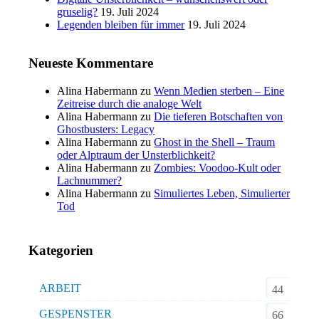
gruselig?
19. Juli 2024
Legenden bleiben für immer
19. Juli 2024
Neueste Kommentare
Alina Habermann
zu
Wenn Medien sterben – Eine
Zeitreise durch die analoge Welt
Alina Habermann
zu
Die tieferen Botschaften von
Ghostbusters: Legacy
Alina Habermann
zu
Ghost in the Shell – Traum
oder Alptraum der Unsterblichkeit?
Alina Habermann
zu
Zombies: Voodoo-Kult oder
Lachnummer?
Alina Habermann
zu
Simuliertes Leben, Simulierter
Tod
Kategorien
ARBEIT
44
GESPENSTER
66