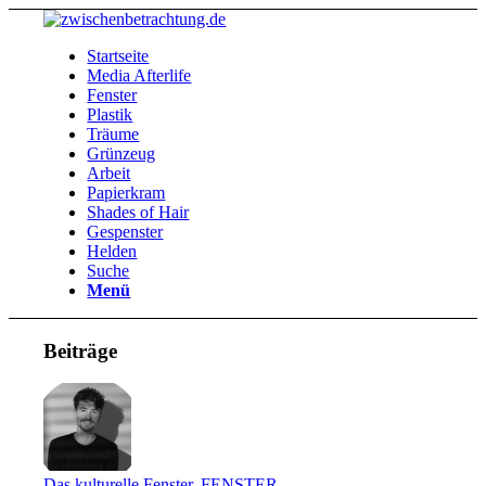
Startseite
Media Afterlife
Fenster
Plastik
Träume
Grünzeug
Arbeit
Papierkram
Shades of Hair
Gespenster
Helden
Suche
Menü
Beiträge
Das kulturelle Fenster
,
FENSTER