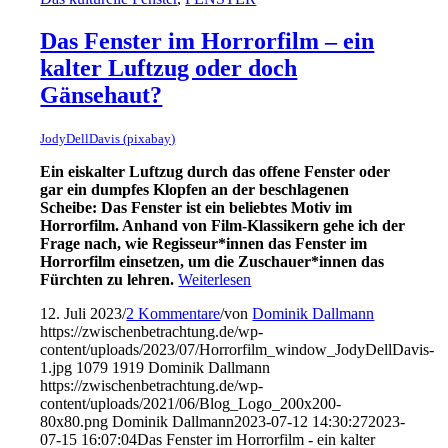
Das Fenster im Horrorfilm – ein
kalter Luftzug oder doch
Gänsehaut?
JodyDellDavis (pixabay)
Ein eiskalter Luftzug durch das offene Fenster oder
gar ein dumpfes Klopfen an der beschlagenen
Scheibe: Das Fenster ist ein beliebtes Motiv im
Horrorfilm. Anhand von Film-Klassikern gehe ich der
Frage nach, wie Regisseur*innen das Fenster im
Horrorfilm einsetzen, um die Zuschauer*innen das
Fürchten zu lehren.
Weiterlesen
12. Juli 2023
/
2 Kommentare
/
von
Dominik Dallmann
https://zwischenbetrachtung.de/wp-
content/uploads/2023/07/Horrorfilm_window_JodyDellDavis-
1.jpg
1079
1919
Dominik Dallmann
https://zwischenbetrachtung.de/wp-
content/uploads/2021/06/Blog_Logo_200x200-
80x80.png
Dominik Dallmann
2023-07-12 14:30:27
2023-
07-15 16:07:04
Das Fenster im Horrorfilm - ein kalter