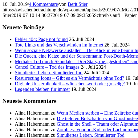
10. Juli 2019
/
4 Kommentare
/
von
Berit Stier
https://zwischenbetrachtung.de/wp-content/uploads/2019/07/IMG-
Stier
2019-07-10 14:30:27
2019-07-09 09:35:05
Schreib's auf! - Papier
Neueste Beiträge
Fehler 404: Page not found
26. Juli 2024
Tote Links und das Verschwinden im Internet
26. Juli 2024
Wenn soziale Netzwerke ausfallen – Der Blick in eine beunruhi
Die Queen, eine Katze und der Sensenmann: Post-Death-Mem
Medialer Tod durch Skandale – Drei Stars, die „gestorben“ sin
Cancel Culture – Tod des Images
24. Juli 2024
Simuliertes Leben, Simulierter Tod
24. Juli 2024
Resurrecting Icons – Gibt es ein Vermächtnis ohne Tod?
19. Ju
Digitale Unsterblichkeit – wünschenswert oder gruselig?
19. Ju
Legenden bleiben für immer
19. Juli 2024
Neueste Kommentare
Alina Habermann
zu
Wenn Medien sterben – Eine Zeitreise du
Alina Habermann
zu
Die tieferen Botschaften von Ghostbuster
Alina Habermann
zu
Ghost in the Shell – Traum oder Alptraum
Alina Habermann
zu
Zombies: Voodoo-Kult oder Lachnumme
Alina Habermann
zu
Simuliertes Leben, Simulierter Tod