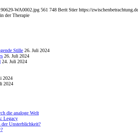
20190629-WA0002.jpg
561
748
Berit Stier
https://zwischenbetrachtung
 in der Therapie
gende Stille
26. Juli 2024
es
26. Juli 2024
d
24. Juli 2024
li 2024
li 2024
rch die analoge Welt
s: Legacy
 der Unsterblichkeit?
r?