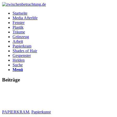
Startseite
Media Afterlife
Fenster
Plastik
Träume
Grünzeug
Arbeit
Papierkram
Shades of Hair
Gespenster
Helden
Suche
Menü
Beiträge
PAPIERKRAM
,
Papierkunst