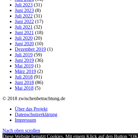
Juli 2023
(31)
Juni 2023
(8)
Juli 2022
(31)
Juni 2022
(17)
Juli 2021
(32)
Juni 2021
(18)
Juli 2020
(20)
Juni 2020
(10)
Dezember 2019
(1)
Juli 2019
(59)
Juni 2019
(36)
Mai 2019
(1)
März 2019
(2)
Juli 2018
(91)
Juni 2018
(86)
Mai 2018
(5)
© 2018 zwischenbetrachtung.de
Über das Projekt
Datenschutzerklärung
Impressum
Nach oben scrollen
Diese Website benutzt Cookies. Mit einem Klick auf den Button "OK" b