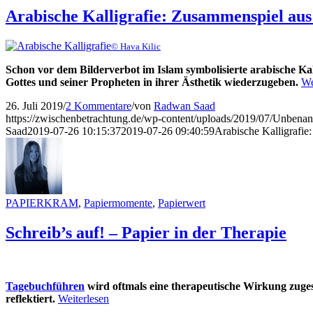
Arabische Kalligrafie: Zusammenspiel aus 
© Hava Kilic
Schon vor dem Bilderverbot im Islam symbolisierte arabische Kall
Gottes und seiner Propheten in ihrer Ästhetik wiederzugeben.
We
26. Juli 2019
/
2 Kommentare
/
von
Radwan Saad
https://zwischenbetrachtung.de/wp-content/uploads/2019/07/Unbenan
Saad
2019-07-26 10:15:37
2019-07-26 09:40:59
Arabische Kalligrafie:
PAPIERKRAM
,
Papiermomente
,
Papierwert
Schreib’s auf! – Papier in der Therapie
Tagebuchführen
wird oftmals eine therapeutische Wirkung zuges
reflektiert.
Weiterlesen