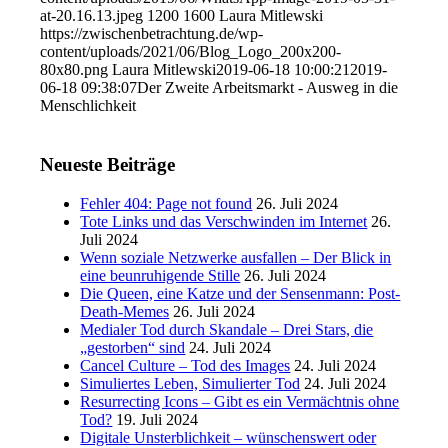
at-20.16.13.jpeg
1200
1600
Laura Mitlewski
https://zwischenbetrachtung.de/wp-
content/uploads/2021/06/Blog_Logo_200x200-
80x80.png
Laura Mitlewski
2019-06-18 10:00:21
2019-
06-18 09:38:07
Der Zweite Arbeitsmarkt - Ausweg in die
Menschlichkeit
Neueste Beiträge
Fehler 404: Page not found
26. Juli 2024
Tote Links und das Verschwinden im Internet
26.
Juli 2024
Wenn soziale Netzwerke ausfallen – Der Blick in
eine beunruhigende Stille
26. Juli 2024
Die Queen, eine Katze und der Sensenmann: Post-
Death-Memes
26. Juli 2024
Medialer Tod durch Skandale – Drei Stars, die
„gestorben“ sind
24. Juli 2024
Cancel Culture – Tod des Images
24. Juli 2024
Simuliertes Leben, Simulierter Tod
24. Juli 2024
Resurrecting Icons – Gibt es ein Vermächtnis ohne
Tod?
19. Juli 2024
Digitale Unsterblichkeit – wünschenswert oder