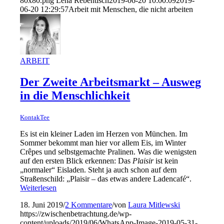
80x80.png
Lena Rebentisch
2019-06-20 10:00:09
2019-
06-20 12:29:57
Arbeit mit Menschen, die nicht arbeiten
ARBEIT
Der Zweite Arbeitsmarkt – Ausweg
in die Menschlichkeit
KontakTee
Es ist ein kleiner Laden im Herzen von München. Im
Sommer bekommt man hier vor allem Eis, im Winter
Crêpes und selbstgemachte Pralinen. Was die wenigsten
auf den ersten Blick erkennen: Das
Plaisir
ist kein
„normaler“ Eisladen. Steht ja auch schon auf dem
Straßenschild: „Plaisir – das etwas andere Ladencafé“.
Weiterlesen
18. Juni 2019
/
2 Kommentare
/
von
Laura Mitlewski
https://zwischenbetrachtung.de/wp-
content/uploads/2019/06/WhatsApp-Image-2019-05-31-