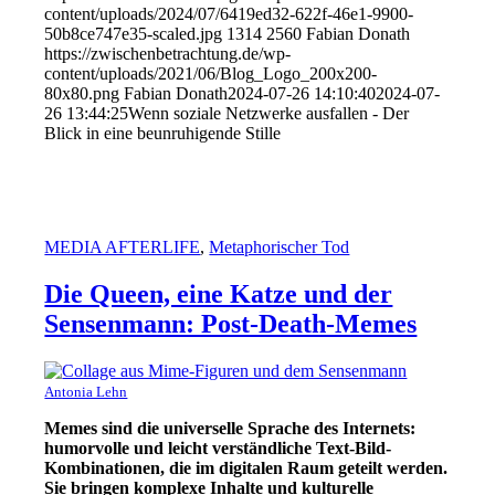
content/uploads/2024/07/6419ed32-622f-46e1-9900-
50b8ce747e35-scaled.jpg
1314
2560
Fabian Donath
https://zwischenbetrachtung.de/wp-
content/uploads/2021/06/Blog_Logo_200x200-
80x80.png
Fabian Donath
2024-07-26 14:10:40
2024-07-
26 13:44:25
Wenn soziale Netzwerke ausfallen - Der
Blick in eine beunruhigende Stille
MEDIA AFTERLIFE
,
Metaphorischer Tod
Die Queen, eine Katze und der
Sensenmann: Post-Death-Memes
Antonia Lehn
Memes
sind die universelle Sprache des Internets:
humorvolle und leicht verständliche Text-Bild-
Kombinationen, die im digitalen Raum geteilt werden.
Sie bringen komplexe Inhalte und kulturelle