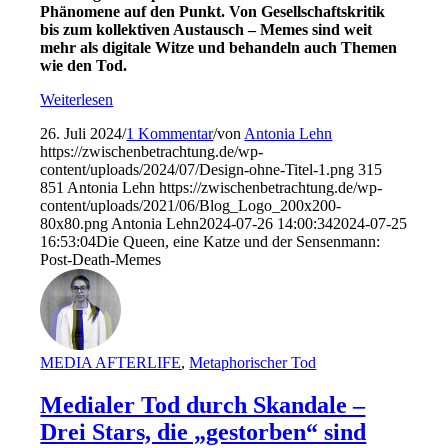
Phänomene auf den Punkt. Von Gesellschaftskritik
bis zum kollektiven Austausch
–
Meme
s
sind weit
mehr als digitale Witze und b
ehandeln auch Themen
wie den Tod
.
Weiterlesen
26. Juli 2024
/
1 Kommentar
/
von
Antonia Lehn
https://zwischenbetrachtung.de/wp-
content/uploads/2024/07/Design-ohne-Titel-1.png
315
851
Antonia Lehn
https://zwischenbetrachtung.de/wp-
content/uploads/2021/06/Blog_Logo_200x200-
80x80.png
Antonia Lehn
2024-07-26 14:00:34
2024-07-25
16:53:04
Die Queen, eine Katze und der Sensenmann:
Post-Death-Memes
MEDIA AFTERLIFE
,
Metaphorischer Tod
Medialer Tod durch Skandale –
Drei Stars, die „gestorben“ sind