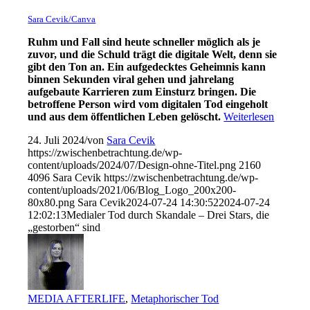
Sara Cevik/Canva
Ruhm und Fall sind heute schneller möglich als je
zuvor, und die Schuld trägt die digitale Welt, denn sie
gibt den Ton an. Ein aufgedecktes Geheimnis kann
binnen Sekunden viral gehen und jahrelang
aufgebaute Karrieren zum Einsturz bringen. Die
betroffene Person wird vom digitalen Tod eingeholt
und aus dem öffentlichen Leben gelöscht.
Weiterlesen
24. Juli 2024
/
von
Sara Cevik
https://zwischenbetrachtung.de/wp-
content/uploads/2024/07/Design-ohne-Titel.png
2160
4096
Sara Cevik
https://zwischenbetrachtung.de/wp-
content/uploads/2021/06/Blog_Logo_200x200-
80x80.png
Sara Cevik
2024-07-24 14:30:52
2024-07-24
12:02:13
Medialer Tod durch Skandale – Drei Stars, die
„gestorben“ sind
MEDIA AFTERLIFE
,
Metaphorischer Tod