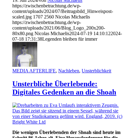
19. Juli 2024
/
von
Nicolas Michaelis
https://zwischenbetrachtung.de/wp-
content/uploads/2024/07/Beitragsbild_Hinweispost-
scaled.jpg
1707
2560
Nicolas Michaelis
https://zwischenbetrachtung.de/wp-
content/uploads/2021/06/Blog_Logo_200x200-
80x80.png
Nicolas Michaelis
2024-07-19 14:10:12
2024-
07-18 17:31:38
Legenden bleiben für immer
MEDIA AFTERLIFE
,
Nachleben
,
Unsterblichkeit
Unsterbliche Überlebende:
Digitales Gedenken an die Shoah
Die wenigen Überlebenden der Shoah sind heute
im
Schnitt 86 Jahre alt. Eine Herausforderung
für die