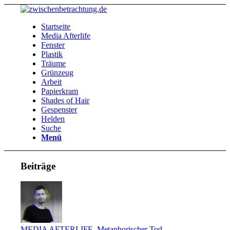
Startseite
Media Afterlife
Fenster
Plastik
Träume
Grünzeug
Arbeit
Papierkram
Shades of Hair
Gespenster
Helden
Suche
Menü
Beiträge
MEDIA AFTERLIFE
,
Metaphorischer Tod