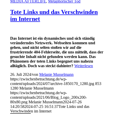
MEDIA AFTERLIFE
,
Metaphorischer Tod
Tote Links und das Verschwinden
im Internet
Das Internet ist ein dynamisches und sich ständig
veränderndes Netzwerk. Webseiten kommen und
gehen, und nicht selten stoßen wir auf die
frustrierende 404-Fehlerseite, die uns mitteilt, dass der
gesuchte Inhalt nicht gefunden werden kann. Das
Phänomen der toten Links begegnet uns nahezu
alltäglich. Doch was steckt dahinter?
Weiterlesen
26. Juli 2024
/
von
Melanie Musselmann
https://zwischenbetrachtung.de/wp-
content/uploads/2024/07/archive-1850170_1280.jpg
853
1280
Melanie Musselmann
https://zwischenbetrachtung.de/wp-
content/uploads/2021/06/Blog_Logo_200x200-
80x80.png
Melanie Musselmann
2024-07-26
14:20:58
2024-07-25 16:51:37
Tote Links und das
Verschwinden im Internet