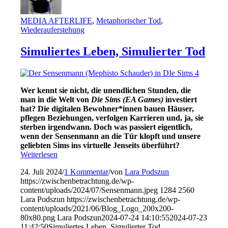
MEDIA AFTERLIFE
,
Metaphorischer Tod
,
Wiederauferstehung
Simuliertes Leben, Simulierter Tod
Wer kennt sie nicht, die unendlichen Stunden, die
man in die Welt von
Die Sims
(
E
A Games
)
investiert
hat? Die digitalen Bewohner*innen bauen Häuser,
pflegen Beziehungen, verfolgen Karrieren und, ja, sie
sterben irgendwann. Doch was passiert eigentlich,
wenn der Sensenmann an die Tür klopft und unsere
geliebten Sims ins virtuelle Jenseits überführt?
Weiterlesen
24. Juli 2024
/
1 Kommentar
/
von
Lara Podszun
https://zwischenbetrachtung.de/wp-
content/uploads/2024/07/Sensenmann.jpeg
1284
2560
Lara Podszun
https://zwischenbetrachtung.de/wp-
content/uploads/2021/06/Blog_Logo_200x200-
80x80.png
Lara Podszun
2024-07-24 14:10:55
2024-07-23
11:42:50
Simuliertes Leben, Simulierter Tod