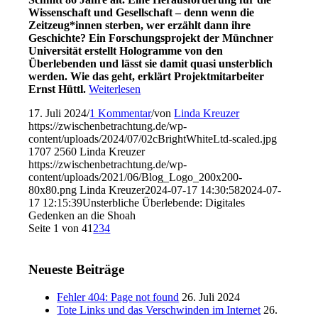
Wissenschaft
und Gesellschaft –
d
enn wenn die
Zeitzeug
*innen
sterben,
wer erzählt dann ihre
Geschichte? Ein
Forschungsprojekt der Münchner
Universität erstellt
Hologramme von den
Überlebenden und lässt sie damit quasi unsterblich
werden.
Wie das geht,
erklärt Projektmitarbeiter
Ernst Hüttl.
Weiterlesen
17. Juli 2024
/
1 Kommentar
/
von
Linda Kreuzer
https://zwischenbetrachtung.de/wp-
content/uploads/2024/07/02cBrightWhiteLtd-scaled.jpg
1707
2560
Linda Kreuzer
https://zwischenbetrachtung.de/wp-
content/uploads/2021/06/Blog_Logo_200x200-
80x80.png
Linda Kreuzer
2024-07-17 14:30:58
2024-07-
17 12:15:39
Unsterbliche Überlebende: Digitales
Gedenken an die Shoah
Seite 1 von 4
1
2
3
4
Neueste Beiträge
Fehler 404: Page not found
26. Juli 2024
Tote Links und das Verschwinden im Internet
26.