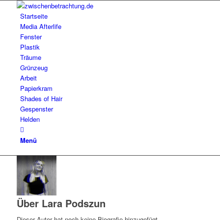
Startseite
Media Afterlife
Fenster
Plastik
Träume
Grünzeug
Arbeit
Papierkram
Shades of Hair
Gespenster
Helden
Menü
Über
Lara Podszun
Dieser Autor hat noch keine Biografie hinzugefügt.