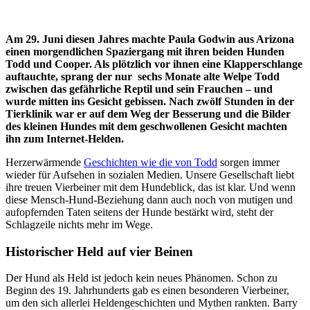
Am 29. Juni diesen Jahres machte Paula Godwin aus Arizona
einen morgendlichen Spaziergang mit ihren beiden Hunden
Todd und Cooper. Als plötzlich vor ihnen eine Klapperschlange
auftauchte, sprang der nur sechs Monate alte Welpe Todd
zwischen das gefährliche Reptil und sein Frauchen – und
wurde mitten ins Gesicht gebissen. Nach zwölf Stunden in der
Tierklinik war er auf dem Weg der Besserung und die Bilder
des kleinen Hundes mit dem geschwollenen Gesicht machten
ihn zum Internet-Helden.
Herzerwärmende
Geschichten wie die von Todd
sorgen immer
wieder für Aufsehen in sozialen Medien. Unsere Gesellschaft liebt
ihre treuen Vierbeiner mit dem Hundeblick, das ist klar. Und wenn
diese Mensch-Hund-Beziehung dann auch noch von mutigen und
aufopfernden Taten seitens der Hunde bestärkt wird, steht der
Schlagzeile nichts mehr im Wege.
Historischer Held auf vier Beinen
Der Hund als Held ist jedoch kein neues Phänomen. Schon zu
Beginn des 19. Jahrhunderts gab es einen besonderen Vierbeiner,
um den sich allerlei Heldengeschichten und Mythen rankten. Barry