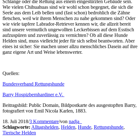
Schlange oder die Rettung aus einem eingestürzten Gebäude sein.
Wie vielen Chihuahuas sind wir wohl schon begegnet, die sich die
Seele aus dem Leib bellen und (fast schon) bedrohlich die Zähne
fletschen, weil wir ihrem Menschen zu nahe gekommen sind? Oder
wie viele tapfere Labrador-Retriever kennen wir, die allzeit bereit
sind unsere vermutlich ungewollten Leckerbissen auf dem Esstisch
aufzuspüren und zuverlässig zu vernichten? Ob all diese Hunde
Helden sind, muss vielleicht jeder für sich selbst beantworten. Aber
eines ist sicher: Sie machen unser allzu menschliches Dasein auf ihre
ganz eigene Art und Weise lebenswerter.
Quellen:
Bundesverband Rettungshunde
Barry Hospizbernhardiner e.V.
Beitragsbild: Public Domain, Bildpostkarte des ausgestopften Barry,
fotografiert von Emil Nicola Karlen, 1883.
18. Juli 2018
/
3 Kommentare
/
von
nadja_
Schlagworte:
Alltagshelden
,
Helden
,
Hunde
,
Rettungshunde
,
Tierische Helden