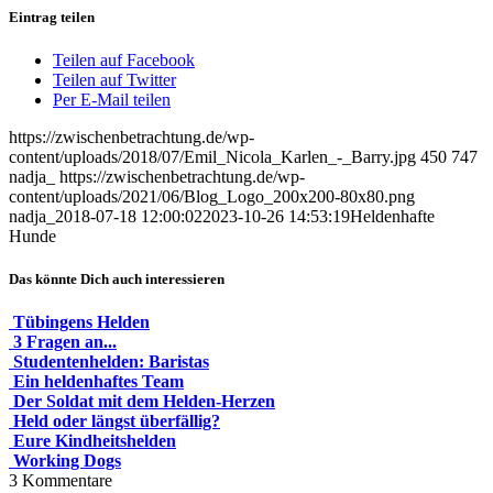
Eintrag teilen
Teilen auf Facebook
Teilen auf Twitter
Per E-Mail teilen
https://zwischenbetrachtung.de/wp-
content/uploads/2018/07/Emil_Nicola_Karlen_-_Barry.jpg
450
747
nadja_
https://zwischenbetrachtung.de/wp-
content/uploads/2021/06/Blog_Logo_200x200-80x80.png
nadja_
2018-07-18 12:00:02
2023-10-26 14:53:19
Heldenhafte
Hunde
Das könnte Dich auch interessieren
Tübingens Helden
3 Fragen an...
Studentenhelden: Baristas
Ein heldenhaftes Team
Der Soldat mit dem Helden-Herzen
Held oder längst überfällig?
Eure Kindheitshelden
Working Dogs
3
Kommentare