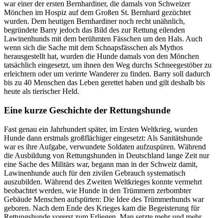
war einer der ersten Bernhardiner, die damals von Schweizer
Mönchen im Hospiz auf dem Großen St. Bernhard gezüchtet
wurden. Dem heutigen Bernhardiner noch recht unähnlich,
begründete Barry jedoch das Bild des zur Rettung eilenden
Lawinenhunds mit dem berühmten Fässchen um den Hals. Auch
wenn sich die Sache mit dem Schnapsfässchen als Mythos
herausgestellt hat, wurden die Hunde damals von den Mönchen
tatsächlich eingesetzt, um ihnen den Weg durchs Schneegestöber zu
erleichtern oder um verirrte Wanderer zu finden. Barry soll dadurch
bis zu 40 Menschen das Leben gerettet haben und gilt deshalb bis
heute als tierischer Held.
Eine kurze Geschichte der Rettungshunde
Fast genau ein Jahrhundert später, im Ersten Weltkrieg, wurden
Hunde dann erstmals großflächiger eingesetzt: Als Sanitätshunde
war es ihre Aufgabe, verwundete Soldaten aufzuspüren. Während
die Ausbildung von Rettungshunden in Deutschland lange Zeit nur
eine Sache des Militärs war, begann man in der Schweiz damit,
Lawinenhunde auch für den zivilen Gebrauch systematisch
auszubilden. Während des Zweiten Weltkrieges konnte vermehrt
beobachtet werden, wie Hunde in den Trümmern zerbombter
Gebäude Menschen aufspürten: Die Idee des Trümmerhunds war
geboren. Nach dem Ende des Krieges kam die Begeisterung für
Rettungshunde vorerst zum Erliegen. Man setzte mehr und mehr