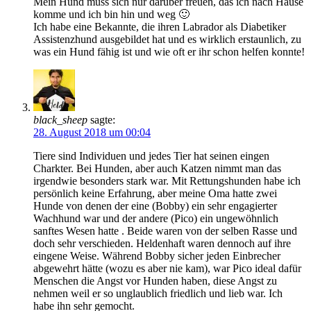
Mein Hund muss sich nur darüber freuen, das ich nach Hause
komme und ich bin hin und weg 🙂
Ich habe eine Bekannte, die ihren Labrador als Diabetiker
Assistenzhund ausgebildet hat und es wirklich erstaunlich, zu
was ein Hund fähig ist und wie oft er ihr schon helfen konnte!
black_sheep
sagte:
28. August 2018 um 00:04
Tiere sind Individuen und jedes Tier hat seinen eingen
Charkter. Bei Hunden, aber auch Katzen nimmt man das
irgendwie besonders stark war. Mit Rettungshunden habe ich
persönlich keine Erfahrung, aber meine Oma hatte zwei
Hunde von denen der eine (Bobby) ein sehr engagierter
Wachhund war und der andere (Pico) ein ungewöhnlich
sanftes Wesen hatte . Beide waren von der selben Rasse und
doch sehr verschieden. Heldenhaft waren dennoch auf ihre
eingene Weise. Während Bobby sicher jeden Einbrecher
abgewehrt hätte (wozu es aber nie kam), war Pico ideal dafür
Menschen die Angst vor Hunden haben, diese Angst zu
nehmen weil er so unglaublich friedlich und lieb war. Ich
habe ihn sehr gemocht.