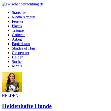
Startseite
Media Afterlife
Fenster
Plastik
Träume
Grünzeug
Arbeit
Papierkram
Shades of Hair
Gespenster
Helden
Suche
Menü
HELDEN
Heldenhafte Hunde