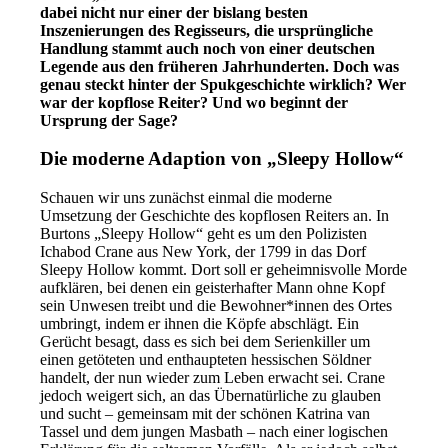
dabei nicht nur einer der bislang besten
Inszenierungen des Regisseurs, die ursprüngliche
Handlung stammt auch noch von einer deutschen
Legende aus den früheren Jahrhunderten. Doch was
genau steckt hinter der Spukgeschichte wirklich? Wer
war der kopflose Reiter? Und wo beginnt der
Ursprung der Sage?
Die moderne Adaption von „Sleepy Hollow“
Schauen wir uns zunächst einmal die moderne
Umsetzung der Geschichte des kopflosen Reiters an. In
Burtons „Sleepy Hollow“ geht es um den Polizisten
Ichabod Crane aus New York, der 1799 in das Dorf
Sleepy Hollow kommt. Dort soll er geheimnisvolle Morde
aufklären, bei denen ein geisterhafter Mann ohne Kopf
sein Unwesen treibt und die Bewohner*innen des Ortes
umbringt, indem er ihnen die Köpfe abschlägt. Ein
Gerücht besagt, dass es sich bei dem Serienkiller um
einen getöteten und enthaupteten hessischen Söldner
handelt, der nun wieder zum Leben erwacht sei. Crane
jedoch weigert sich, an das Übernatürliche zu glauben
und sucht – gemeinsam mit der schönen Katrina van
Tassel und dem jungen Masbath – nach einer logischen