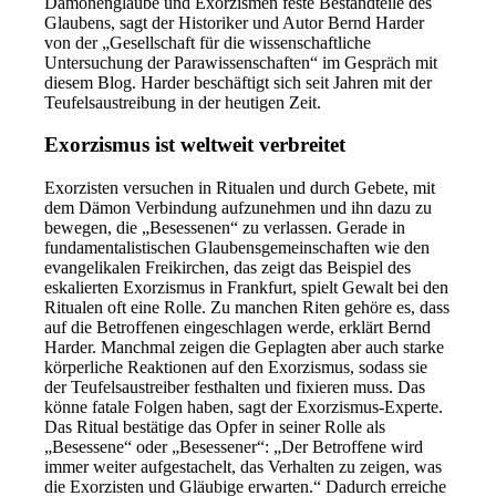
Dämonenglaube und Exorzismen feste Bestandteile des
Glaubens, sagt der Historiker und Autor Bernd Harder
von der „Gesellschaft für die wissenschaftliche
Untersuchung der Parawissenschaften“ im Gespräch mit
diesem Blog. Harder beschäftigt sich seit Jahren mit der
Teufelsaustreibung in der heutigen Zeit.
Exorzismus ist weltweit verbreitet
Exorzisten versuchen in Ritualen und durch Gebete, mit
dem Dämon Verbindung aufzunehmen und ihn dazu zu
bewegen, die „Besessenen“ zu verlassen. Gerade in
fundamentalistischen Glaubensgemeinschaften wie den
evangelikalen Freikirchen, das zeigt das Beispiel des
eskalierten Exorzismus in Frankfurt, spielt Gewalt bei den
Ritualen oft eine Rolle. Zu manchen Riten gehöre es, dass
auf die Betroffenen eingeschlagen werde, erklärt Bernd
Harder. Manchmal zeigen die Geplagten aber auch starke
körperliche Reaktionen auf den Exorzismus, sodass sie
der Teufelsaustreiber festhalten und fixieren muss. Das
könne fatale Folgen haben, sagt der Exorzismus-Experte.
Das Ritual bestätige das Opfer in seiner Rolle als
„Besessene“ oder „Besessener“: „Der Betroffene wird
immer weiter aufgestachelt, das Verhalten zu zeigen, was
die Exorzisten und Gläubige erwarten.“ Dadurch erreiche