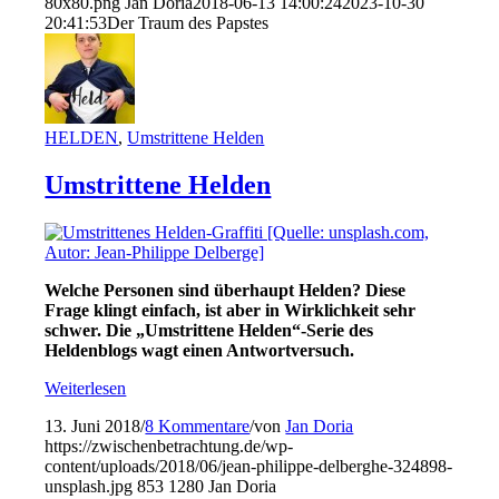
80x80.png
Jan Doria
2018-06-13 14:00:24
2023-10-30
20:41:53
Der Traum des Papstes
HELDEN
,
Umstrittene Helden
Umstrittene Helden
Welche Personen sind überhaupt Helden? Diese
Frage klingt einfach, ist aber in Wirklichkeit sehr
schwer. Die „Umstrittene Helden“-Serie des
Heldenblogs wagt einen Antwortversuch.
Weiterlesen
13. Juni 2018
/
8 Kommentare
/
von
Jan Doria
https://zwischenbetrachtung.de/wp-
content/uploads/2018/06/jean-philippe-delberghe-324898-
unsplash.jpg
853
1280
Jan Doria