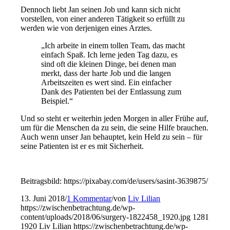
Dennoch liebt Jan seinen Job und kann sich nicht
vorstellen, von einer anderen Tätigkeit so erfüllt zu
werden wie von derjenigen eines Arztes.
„Ich arbeite in einem tollen Team, das macht
einfach Spaß. Ich lerne jeden Tag dazu, es
sind oft die kleinen Dinge, bei denen man
merkt, dass der harte Job und die langen
Arbeitszeiten es wert sind. Ein einfacher
Dank des Patienten bei der Entlassung zum
Beispiel.“
Und so steht er weiterhin jeden Morgen in aller Frühe auf,
um für die Menschen da zu sein, die seine Hilfe brauchen.
Auch wenn unser Jan behauptet, kein Held zu sein – für
seine Patienten ist er es mit Sicherheit.
Beitragsbild: https://pixabay.com/de/users/sasint-3639875/
13. Juni 2018
/
1 Kommentar
/
von
Liv Lilian
https://zwischenbetrachtung.de/wp-
content/uploads/2018/06/surgery-1822458_1920.jpg
1281
1920
Liv Lilian
https://zwischenbetrachtung.de/wp-