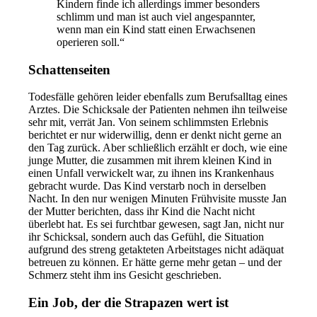
Kindern finde ich allerdings immer besonders
schlimm und man ist auch viel angespannter,
wenn man ein Kind statt einen Erwachsenen
operieren soll.“
Schattenseiten
Todesfälle gehören leider ebenfalls zum Berufsalltag eines
Arztes. Die Schicksale der Patienten nehmen ihn teilweise
sehr mit, verrät Jan. Von seinem schlimmsten Erlebnis
berichtet er nur widerwillig, denn er denkt nicht gerne an
den Tag zurück. Aber schließlich erzählt er doch, wie eine
junge Mutter, die zusammen mit ihrem kleinen Kind in
einen Unfall verwickelt war, zu ihnen ins Krankenhaus
gebracht wurde. Das Kind verstarb noch in derselben
Nacht. In den nur wenigen Minuten Frühvisite musste Jan
der Mutter berichten, dass ihr Kind die Nacht nicht
überlebt hat. Es sei furchtbar gewesen, sagt Jan, nicht nur
ihr Schicksal, sondern auch das Gefühl, die Situation
aufgrund des streng getakteten Arbeitstages nicht adäquat
betreuen zu können. Er hätte gerne mehr getan – und der
Schmerz steht ihm ins Gesicht geschrieben.
Ein Job, der die Strapazen wert ist