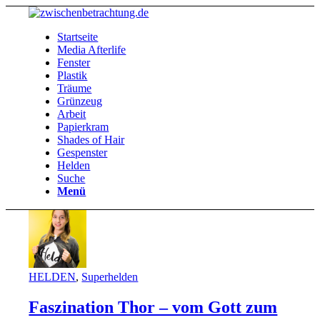
Startseite
Media Afterlife
Fenster
Plastik
Träume
Grünzeug
Arbeit
Papierkram
Shades of Hair
Gespenster
Helden
Suche
Menü
HELDEN
,
Superhelden
Faszination Thor – vom Gott zum