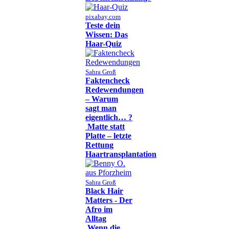
pixabay.com
Teste dein
Wissen: Das
Haar-Quiz
Sahra Groß
Faktencheck
Redewendungen
– Warum
sagt man
eigentlich… ?
Matte statt
Platte – letzte
Rettung
Haartransplantation
Sahra Groß
Black Hair
Matters - Der
Afro im
Alltag
Wenn die