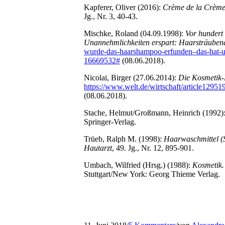
Kapferer, Oliver (2016):
Crème de la Crème.
Jg., Nr. 3, 40-43.
Mischke, Roland (04.09.1998):
Vor hundert
Unannehmlichkeiten erspart: Haarsträuben
wurde-das-haarshampoo-erfunden–das-hat-un
16669532#
(08.06.2018).
Nicolai, Birger (27.06.2014):
Die Kosmetik-
https://www.welt.de/wirtschaft/article129
(08.06.2018).
Stache, Helmut/Großmann, Heinrich (1992)
Springer-Verlag.
Trüeb, Ralph M. (1998):
Haarwaschmittel 
Hautarzt
, 49. Jg., Nr. 12, 895-901.
Umbach, Wilfried (Hrsg.) (1988):
Kosmetik.
Stuttgart/New York: Georg Thieme Verlag.