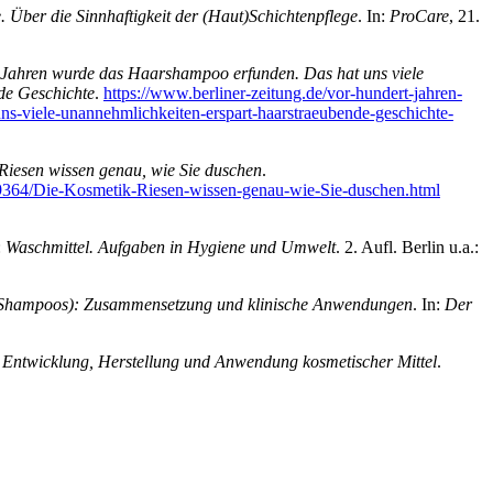
 Über die Sinnhaftigkeit der (Haut)Schichtenpflege
. In:
ProCare
, 21.
 Jahren wurde das Haarshampoo erfunden. Das hat uns viele
de Geschichte
.
https://www.berliner-zeitung.de/vor-hundert-jahren-
s-viele-unannehmlichkeiten-erspart-haarstraeubende-geschichte-
Riesen wissen genau, wie Sie duschen
.
519364/Die-Kosmetik-Riesen-wissen-genau-wie-Sie-duschen.html
:
Waschmittel. Aufgaben in Hygiene und Umwelt
. 2. Aufl. Berlin u.a.:
(Shampoos): Zusammensetzung und klinische Anwendungen
. In:
Der
 Entwicklung, Herstellung und Anwendung kosmetischer Mittel
.