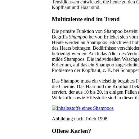
Tensidklassen entwickelt, die heute zu den 
Kopfhaut und Haar sind.
Multitalente sind im Trend
Die primäre Funktion von Shampoo besteht 
Begriffs
Shampoo
hervor. Er leitet sich vo
Heute werden an Shampoos jedoch weit höher
des Haars beitragen. Bedürfnisse verschiedene
befriedigt werden. Auch das Alter des Verbra
milde Shampoos. Die individuellen Waschgew
Kriterium, auf das ein Shampoo zugeschnitte
Problemen der Kopfhaut, z. B. bei Schuppen
Das Shampoo muss ein vielseitig begabtes 
die Chemie. Das Haar und die Kopfhaut be
serviert, der aus 10 bis 20, in einigen Fälle
Wirkstoffe sowie Hilfsstoffe sind in dieser ü
Abbildung nach Trüeb 1998
Offene Karten?