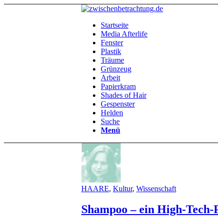
Startseite
Media Afterlife
Fenster
Plastik
Träume
Grünzeug
Arbeit
Papierkram
Shades of Hair
Gespenster
Helden
Suche
Menü
HAARE
,
Kultur
,
Wissenschaft
Shampoo – ein High-Tech-