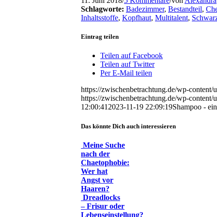
11. Juni 2018
/
5 Kommentare
/
von
Alexandra
Schlagworte:
Badezimmer
,
Bestandteil
,
Ch
Inhaltsstoffe
,
Kopfhaut
,
Multitalent
,
Schwar
Eintrag teilen
Teilen auf Facebook
Teilen auf Twitter
Per E-Mail teilen
https://zwischenbetrachtung.de/wp-content
https://zwischenbetrachtung.de/wp-conten
12:00:41
2023-11-19 22:09:19
Shampoo - ein
Das könnte Dich auch interessieren
Meine Suche
nach der
Chaetophobie:
Wer hat
Angst vor
Haaren?
Dreadlocks
– Frisur oder
Lebenseinstellung?