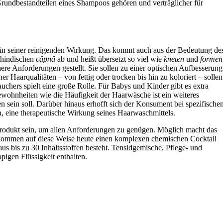
Grundbestandteilen eines Shampoos gehören und verträglicher für
in seiner reinigenden Wirkung. Das kommt auch aus der Bedeutung de
m hindischen
câpnâ
ab und heißt übersetzt so viel wie
kneten
und
formen
e Anforderungen gestellt. Sie sollen zu einer optischen Aufbesserung
r Haarqualitäten – von fettig oder trocken bis hin zu koloriert – sollen
uchers spielt eine große Rolle. Für Babys und Kinder gibt es extra
ohnheiten wie die Häufigkeit der Haarwäsche ist ein weiteres
n sein soll. Darüber hinaus erhofft sich der Konsument bei spezifische
, eine therapeutische Wirkung seines Haarwaschmittels.
Produkt sein, um allen Anforderungen zu genügen. Möglich macht das
kommen auf diese Weise heute einen komplexen chemischen Cocktail
n aus bis zu 30 Inhaltsstoffen besteht. Tensidgemische, Pflege- und
ppigen Flüssigkeit enthalten.