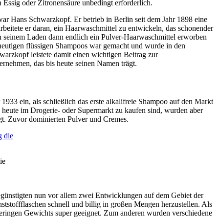
Essig oder Zitronensäure unbedingt erforderlich.
r Hans Schwarzkopf. Er betrieb in Berlin seit dem Jahr 1898 eine
beitete er daran, ein Haarwaschmittel zu entwickeln, das schonender
 in seinem Laden dann endlich ein Pulver-Haarwaschmittel erworben
s heutigen flüssigen Shampoos war gemacht und wurde in den
warzkopf leistete damit einen wichtigen Beitrag zur
ernehmen, das bis heute seinen Namen trägt.
1933 ein, als schließlich das erste alkalifreie Shampoo auf den Markt
 heute im Drogerie- oder Supermarkt zu kaufen sind, wurden aber
legt. Zuvor dominierten Pulver und Cremes.
ie
ünstigten nun vor allem zwei Entwicklungen auf dem Gebiet der
stoffflaschen schnell und billig in großen Mengen herzustellen. Als
geringen Gewichts super geeignet. Zum anderen wurden verschiedene