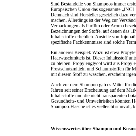
Sind Bestandeile von Shampoos immer ersichtl
Europäischen Union das sogenannte „INCI-
Demnach sind Hersteller gesetzlich dazu verp
machen. Allerdings ist der Weg zur Verständ
Verpackungen als Parfüm oder Aroma bezeich
Bezeichnungen der Stoffe, auf denen das „I
Inhaltsstoffe erheblich. Anstelle von Jojobaö
spezifische Fachkenntnisse sind solche Termi
Ein anderes Beispiel: Wozu ist etwa Propylen
Haarwaschmittels ist. Dieser Inhaltsstoff u
zu bleiben. Propylenglycol wird aus Propyle
Frostschutzmitteln und Schaumstoffen für 
mit diesem Stoff zu waschen, erscheint irg
Auch vor dem Shampoo gab es Mittel für die
Jahren seit seiner Erscheinung auf dem Mark
Inhaltsstoffe und die nicht transparenten b
Gesundheits- und Umweltrisiken könnten H
Shampoo-Flasche ist es vielleicht sinnvoll, 
Wissenswertes über Shampoo und Kosme