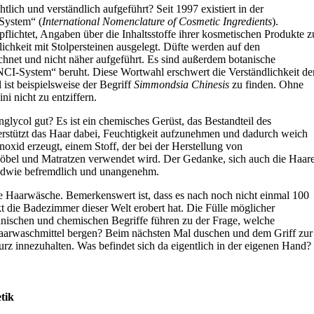
ich und verständlich aufgeführt? Seit 1997 existiert in der
System“ (
International Nomenclature of Cosmetic Ingredients
).
flichtet, Angaben über die Inhaltsstoffe ihrer kosmetischen Produkte z
lichkeit mit Stolpersteinen ausgelegt. Düfte werden auf den
net und nicht näher aufgeführt. Es sind außerdem botanische
NCI-System“ beruht. Diese Wortwahl erschwert die Verständlichkeit de
l ist beispielsweise der Begriff
Simmondsia Chinesis
zu finden. Ohne
ni nicht zu entziffern.
glycol gut? Es ist ein chemisches Gerüst, das Bestandteil des
nterstützt das Haar dabei, Feuchtigkeit aufzunehmen und dadurch weich
noxid erzeugt, einem Stoff, der bei der Herstellung von
Möbel und Matratzen verwendet wird. Der Gedanke, sich auch die Haar
endwie befremdlich und unangenehm.
 Haarwäsche. Bemerkenswert ist, dass es nach noch nicht einmal 100
t die Badezimmer dieser Welt erobert hat. Die Fülle möglicher
otanischen und chemischen Begriffe führen zu der Frage, welche
aarwaschmittel bergen? Beim nächsten Mal duschen und dem Griff zur
kurz innezuhalten. Was befindet sich da eigentlich in der eigenen Hand?
tik