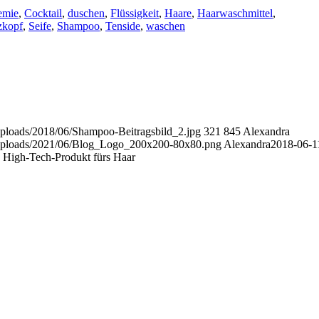
emie
,
Cocktail
,
duschen
,
Flüssigkeit
,
Haare
,
Haarwaschmittel
,
zkopf
,
Seife
,
Shampoo
,
Tenside
,
waschen
/uploads/2018/06/Shampoo-Beitragsbild_2.jpg
321
845
Alexandra
t/uploads/2021/06/Blog_Logo_200x200-80x80.png
Alexandra
2018-06-1
 High-Tech-Produkt fürs Haar