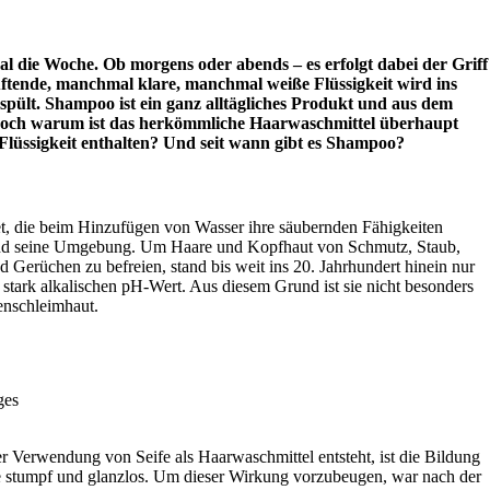
l die Woche. Ob morgens oder abends – es erfolgt dabei der Griff
tende, manchmal klare, manchmal weiße Flüssigkeit wird ins
spült. Shampoo ist ein ganz alltägliches Produkt und aus dem
och warum ist das herkömmliche Haarwaschmittel überhaupt
 Flüssigkeit enthalten? Und seit wann gibt es Shampoo?
t, die beim Hinzufügen von Wasser ihre säubernden Fähigkeiten
h und seine Umgebung. Um Haare und Kopfhaut von Schmutz, Staub,
 Gerüchen zu befreien, stand bis weit ins 20. Jahrhundert hinein nur
n stark alkalischen pH-Wert. Aus diesem Grund ist sie nicht besonders
enschleimhaut.
ges
r Verwendung von Seife als Haarwaschmittel entsteht, ist die Bildung
e stumpf und glanzlos. Um dieser Wirkung vorzubeugen, war nach der