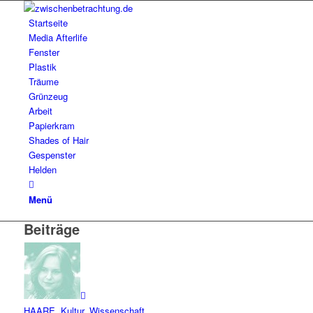
Startseite
Media Afterlife
Fenster
Plastik
Träume
Grünzeug
Arbeit
Papierkram
Shades of Hair
Gespenster
Helden
Menü
Beiträge
HAARE
,
Kultur
,
Wissenschaft