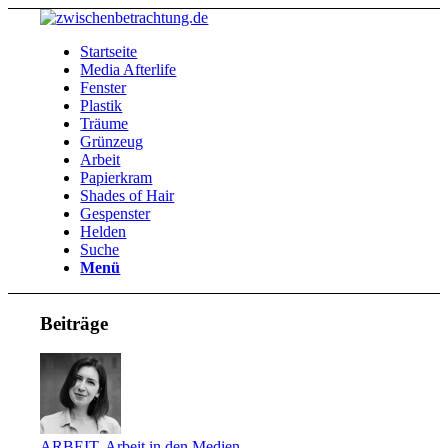
Startseite
Media Afterlife
Fenster
Plastik
Träume
Grünzeug
Arbeit
Papierkram
Shades of Hair
Gespenster
Helden
Suche
Menü
Beiträge
ARBEIT
,
Arbeit in den Medien