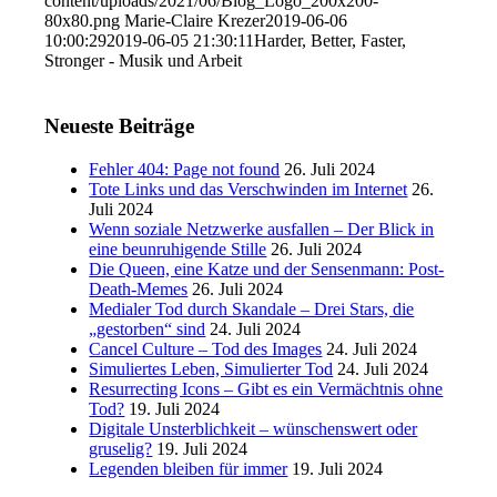
content/uploads/2021/06/Blog_Logo_200x200-
80x80.png
Marie-Claire Krezer
2019-06-06
10:00:29
2019-06-05 21:30:11
Harder, Better, Faster,
Stronger - Musik und Arbeit
Neueste Beiträge
Fehler 404: Page not found
26. Juli 2024
Tote Links und das Verschwinden im Internet
26.
Juli 2024
Wenn soziale Netzwerke ausfallen – Der Blick in
eine beunruhigende Stille
26. Juli 2024
Die Queen, eine Katze und der Sensenmann: Post-
Death-Memes
26. Juli 2024
Medialer Tod durch Skandale – Drei Stars, die
„gestorben“ sind
24. Juli 2024
Cancel Culture – Tod des Images
24. Juli 2024
Simuliertes Leben, Simulierter Tod
24. Juli 2024
Resurrecting Icons – Gibt es ein Vermächtnis ohne
Tod?
19. Juli 2024
Digitale Unsterblichkeit – wünschenswert oder
gruselig?
19. Juli 2024
Legenden bleiben für immer
19. Juli 2024