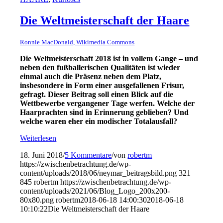
Die Weltmeisterschaft der Haare
Ronnie MacDonald, Wikimedia Commons
Die Weltmeisterschaft 2018 ist in vollem Gange – und
neben den fußballerischen Qualitäten ist wieder
einmal auch die Präsenz neben dem Platz,
insbesondere in Form einer ausgefallenen Frisur,
gefragt. Dieser Beitrag soll einen Blick auf die
Wettbewerbe vergangener Tage werfen. Welche der
Haarprachten sind in Erinnerung geblieben? Und
welche waren eher ein modischer Totalausfall?
Weiterlesen
18. Juni 2018
/
5 Kommentare
/
von
robertm
https://zwischenbetrachtung.de/wp-
content/uploads/2018/06/neymar_beitragsbild.png
321
845
robertm
https://zwischenbetrachtung.de/wp-
content/uploads/2021/06/Blog_Logo_200x200-
80x80.png
robertm
2018-06-18 14:00:30
2018-06-18
10:10:22
Die Weltmeisterschaft der Haare