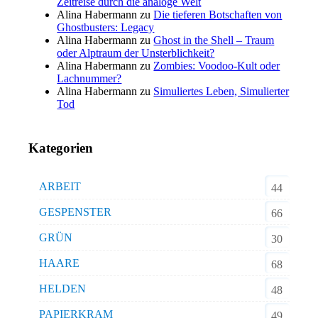
Zeitreise durch die analoge Welt
Alina Habermann
zu
Die tieferen Botschaften von
Ghostbusters: Legacy
Alina Habermann
zu
Ghost in the Shell – Traum
oder Alptraum der Unsterblichkeit?
Alina Habermann
zu
Zombies: Voodoo-Kult oder
Lachnummer?
Alina Habermann
zu
Simuliertes Leben, Simulierter
Tod
Kategorien
ARBEIT
44
GESPENSTER
66
GRÜN
30
HAARE
68
HELDEN
48
PAPIERKRAM
49