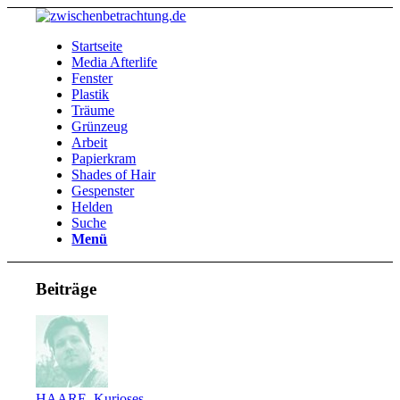
Startseite
Media Afterlife
Fenster
Plastik
Träume
Grünzeug
Arbeit
Papierkram
Shades of Hair
Gespenster
Helden
Suche
Menü
Beiträge
HAARE
,
Kurioses