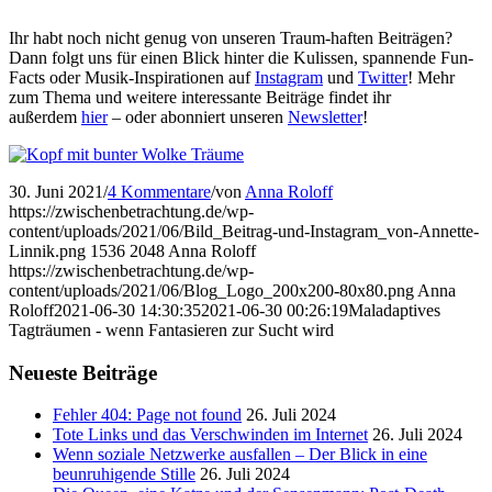
Ihr habt noch nicht genug von unseren Traum-haften Beiträgen?
Dann folgt uns für einen Blick hinter die Kulissen, spannende Fun-
Facts oder Musik-Inspirationen auf
Instagram
und
Twitter
! Mehr
zum Thema und weitere interessante Beiträge findet ihr
außerdem
hier
– oder abonniert unseren
Newsletter
!
30. Juni 2021
/
4 Kommentare
/
von
Anna Roloff
https://zwischenbetrachtung.de/wp-
content/uploads/2021/06/Bild_Beitrag-und-Instagram_von-Annette-
Linnik.png
1536
2048
Anna Roloff
https://zwischenbetrachtung.de/wp-
content/uploads/2021/06/Blog_Logo_200x200-80x80.png
Anna
Roloff
2021-06-30 14:30:35
2021-06-30 00:26:19
Maladaptives
Tagträumen - wenn Fantasieren zur Sucht wird
Neueste Beiträge
Fehler 404: Page not found
26. Juli 2024
Tote Links und das Verschwinden im Internet
26. Juli 2024
Wenn soziale Netzwerke ausfallen – Der Blick in eine
beunruhigende Stille
26. Juli 2024