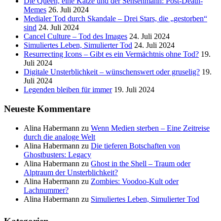
Die Queen, eine Katze und der Sensenmann: Post-Death-
Memes
26. Juli 2024
Medialer Tod durch Skandale – Drei Stars, die „gestorben“
sind
24. Juli 2024
Cancel Culture – Tod des Images
24. Juli 2024
Simuliertes Leben, Simulierter Tod
24. Juli 2024
Resurrecting Icons – Gibt es ein Vermächtnis ohne Tod?
19.
Juli 2024
Digitale Unsterblichkeit – wünschenswert oder gruselig?
19.
Juli 2024
Legenden bleiben für immer
19. Juli 2024
Neueste Kommentare
Alina Habermann
zu
Wenn Medien sterben – Eine Zeitreise
durch die analoge Welt
Alina Habermann
zu
Die tieferen Botschaften von
Ghostbusters: Legacy
Alina Habermann
zu
Ghost in the Shell – Traum oder
Alptraum der Unsterblichkeit?
Alina Habermann
zu
Zombies: Voodoo-Kult oder
Lachnummer?
Alina Habermann
zu
Simuliertes Leben, Simulierter Tod