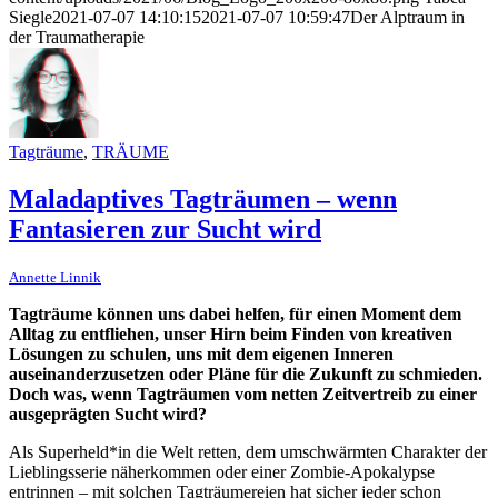
Siegle
2021-07-07 14:10:15
2021-07-07 10:59:47
Der Alptraum in
der Traumatherapie
Tagträume
,
TRÄUME
Maladaptives Tagträumen – wenn
Fantasieren zur Sucht wird
Annette Linnik
Tagträume können uns dabei helfen, für einen Moment dem
Alltag zu entfliehen, unser Hirn beim Finden von kreativen
Lösungen zu schulen, uns mit dem eigenen Inneren
auseinanderzusetzen oder Pläne für die Zukunft zu schmieden.
Doch was, wenn Tagträumen vom netten Zeitvertreib zu einer
ausgeprägten Sucht wird?
Als Superheld*in die Welt retten, dem umschwärmten Charakter der
Lieblingsserie näherkommen oder einer Zombie-Apokalypse
entrinnen – mit solchen Tagträumereien hat sicher jeder schon