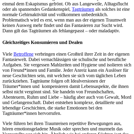
einmal dem Eskapismus gefrönt. Ob aus Langeweile, Alltagsflucht
oder als spannendes Gedankenspiel,
Tagträumen
als solches ist eine
normale Gehirnaktivität und vollkommen unbedenklich.
Problematisch wird es erst, wenn man aus der eigenen Traumwelt
keinen Ausweg mehr findet und das Fantasieren zur Sucht wird.
Dann gilt das Tagträumen als fehlangepasst – oder maladaptiv.
Gleichzeitiges Konsumieren und Dealen
Viele
Betroffene
verbringen einen Großteil ihrer Zeit in der eigenen
Fantasiewelt. Dabei vernachlässigen sie schulische und berufliche
Aufgaben. Sie vergessen Mahlzeiten und Hygiene und isolieren sich
von Freund*innen und Familie. Jeder Anreiz kann ein Auslöser für
neue Geschichten sein, mit welchen sie sich vom täglichen Leben
zurückziehen. Tagträume folgen oft Idealversionen der
Träumer*innen und kompensieren damit Lebensaspekte, die ihnen
selbst nicht vergönnt sind. Sie handeln von Freundschaften,
Abenteuern, Ruhm und Liebe – häufig aber auch von Gewalt, Mord
und Gefangenschaft. Dabei entstehen komplexe, detaillierte und
lebendige Geschichten, die starke Emotionen bei den
Tagträumer*innen hervorrufen.
Viele führen bei ihren Traumreisen repetitive Bewegungen aus,
hören emotionsgeladene Musik oder sprechen und murmeln das