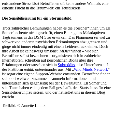
entstandene Stress lässt Betroffenen oft keine andere Wahl als eine
erneute Flucht in die Traumwelt: ein Teufelskreis.
Die Sensibilisierung für ein Störungsbild
Trotz zahlreicher Bemühungen haben es die Forscher*innen um Eli
Somer bis heute nicht geschafft, einen Eintrag des Maladaptiven
Tagträumens in das DSM-5 zu erwirken. Das Phänomen sei viel zu
schwer von anderen psychischen Erkrankungen abzugrenzen und
ginge nicht immer eindeutig mit einem Leidensdruck einher. Doch
ihre Arbeit ist keineswegs umsonst:
MDler*innen
– wie sich
Betroffene selbst bezeichnen – organisieren sich in zahlreichen
Internetforen, schreiben auf persönlichen Blogs über ihre
Erfahrungen oder tauschen sich in
Subreddits
, also Unterforen auf
der Plattform
reddit
, untereinander aus. Mit „
Wild Minds Network
“
ist sogar eine eigene Support-Website entstanden. Betroffene finden
sich dort weltweit zusammen, sammeln Informationen und
unterstützen sich gegenseitig bei der Bewältigung. Eli Somer und
sein Team haben es in jedem Fall geschafft, den Startschuss für eine
Sensibilisierung zu setzen, und der hat selbst uns in diesem Blog
erreicht.
Titelbild: © Annette Linnik