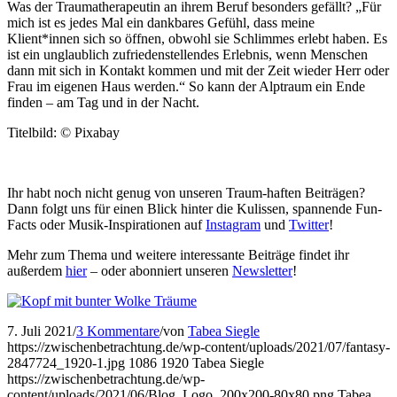
Was der Traumatherapeutin an ihrem Beruf besonders gefällt? „Für
mich ist es jedes Mal ein dankbares Gefühl, dass meine
Klient*innen sich so öffnen, obwohl sie Schlimmes erlebt haben. Es
ist ein unglaublich zufriedenstellendes Erlebnis, wenn Menschen
dann mit sich in Kontakt kommen und mit der Zeit wieder Herr oder
Frau im eigenen Haus werden.“ So kann der Alptraum ein Ende
finden – am Tag und in der Nacht.
Titelbild: © Pixabay
Ihr habt noch nicht genug von unseren Traum-haften Beiträgen?
Dann folgt uns für einen Blick hinter die Kulissen, spannende Fun-
Facts oder Musik-Inspirationen auf
Instagram
und
Twitter
!
Mehr zum Thema und weitere interessante Beiträge findet ihr
außerdem
hier
–
oder abonniert unseren
Newsletter
!
7. Juli 2021
/
3 Kommentare
/
von
Tabea Siegle
https://zwischenbetrachtung.de/wp-content/uploads/2021/07/fantasy-
2847724_1920-1.jpg
1086
1920
Tabea Siegle
https://zwischenbetrachtung.de/wp-
content/uploads/2021/06/Blog_Logo_200x200-80x80.png
Tabea