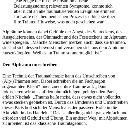
„Sie zeigte die für eine Posttraumatische
Belastungsstörung relevanten Symptome, konnte sich
aber nicht an alle traumatisierenden Ereignisse erinnern.
Im Laufe des therapeutischen Prozesses erhielt sie über
ihre Träume Hinweise, was noch geschehen war.“
Alpträume können dabei Gefühle der Angst, des Schreckens, des
Ausgeliefertseins, der Ohnmacht und des Feststeckens im Alptraum
widerspiegeln. „Manche Menschen merken auch, dass sie träumen,
sie sind sich dessen bewusst und versuchen sich aus dem Alptraum
rauszukämpfen. Weil es im Traum so unerträglich ist.“
Den Alptraum umschreiben
Eine Technik der Traumatherapie kann das Umschreiben von
(Alp-)Träumen sein. Dabei schreiben die im Fachjargon
sogenannten Klient*innen zuerst ihre Träume auf: „Dann
fokussieren wir uns auf den ohnmächtigen, peinigenden Part“,
erklärt Nischak. „Trauma heißt meist, dass etwas nicht vollendet,
etwas stecken geblieben ist. Durch das Umdeuten und Umschreiben
dieses Parts holt sich der Mensch aus der passiven Rolle in die
Aktivität, in das Handeln.“ Das ist allerdings nicht ganz einfach und
erfordert viel Geduld und Übung. Ein anderer Weg, mit Alpträumen
zu arbeiten, ist das klassische Traumtagebuch.