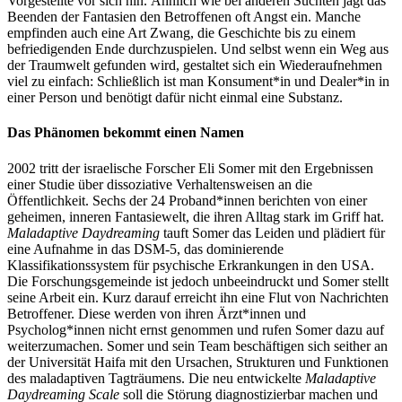
Vorgestellte vor sich hin. Ähnlich wie bei anderen Süchten jagt das
Beenden der Fantasien den Betroffenen oft Angst ein. Manche
empfinden auch eine Art Zwang, die Geschichte bis zu einem
befriedigenden Ende durchzuspielen. Und selbst wenn ein Weg aus
der Traumwelt gefunden wird, gestaltet sich ein Wiederaufnehmen
viel zu einfach: Schließlich ist man Konsument*in und Dealer*in in
einer Person und benötigt dafür nicht einmal eine Substanz.
Das Phänomen bekommt einen Namen
2002 tritt der israelische Forscher Eli Somer mit den Ergebnissen
einer Studie über dissoziative Verhaltensweisen an die
Öffentlichkeit. Sechs der 24 Proband*innen berichten von einer
geheimen, inneren Fantasiewelt, die ihren Alltag stark im Griff hat.
Maladaptive Daydreaming
tauft Somer das Leiden und plädiert für
eine Aufnahme in das DSM-5, das dominierende
Klassifikationssystem für psychische Erkrankungen in den USA.
Die Forschungsgemeinde ist jedoch unbeeindruckt und Somer stellt
seine Arbeit ein. Kurz darauf erreicht ihn eine Flut von Nachrichten
Betroffener. Diese werden von ihren Ärzt*innen und
Psycholog*innen nicht ernst genommen und rufen Somer dazu auf
weiterzumachen. Somer und sein Team beschäftigen sich seither an
der Universität Haifa mit den Ursachen, Strukturen und Funktionen
des maladaptiven Tagträumens. Die neu entwickelte
Maladaptive
Daydreaming Scale
soll die Störung diagnostizierbar machen und