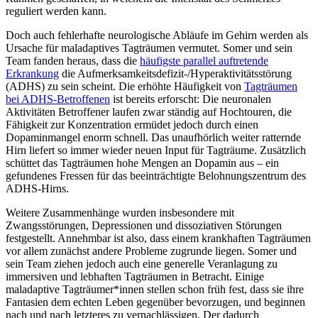
reguliert werden kann.
Doch auch fehlerhafte neurologische Abläufe im Gehirn werden als
Ursache für maladaptives Tagträumen vermutet. Somer und sein
Team fanden heraus, dass die
häufigste parallel auftretende
Erkrankung
die Aufmerksamkeitsdefizit-/Hyperaktivitätsstörung
(ADHS) zu sein scheint. Die erhöhte Häufigkeit von
Tagträumen
bei ADHS-Betroffenen
ist bereits erforscht: Die neuronalen
Aktivitäten Betroffener laufen zwar ständig auf Hochtouren, die
Fähigkeit zur Konzentration ermüdet jedoch durch einen
Dopaminmangel enorm schnell. Das unaufhörlich weiter ratternde
Hirn liefert so immer wieder neuen Input für Tagträume. Zusätzlich
schüttet das Tagträumen hohe Mengen an Dopamin aus – ein
gefundenes Fressen für das beeinträchtigte Belohnungszentrum des
ADHS-Hirns.
Weitere Zusammenhänge wurden insbesondere mit
Zwangsstörungen, Depressionen und dissoziativen Störungen
festgestellt. Annehmbar ist also, dass einem krankhaften Tagträumen
vor allem zunächst andere Probleme zugrunde liegen. Somer und
sein Team ziehen jedoch auch eine generelle Veranlagung zu
immersiven und lebhaften Tagträumen in Betracht. Einige
maladaptive Tagträumer*innen stellen schon früh fest, dass sie ihre
Fantasien dem echten Leben gegenüber bevorzugen, und beginnen
nach und nach letzteres zu vernachlässigen. Der dadurch