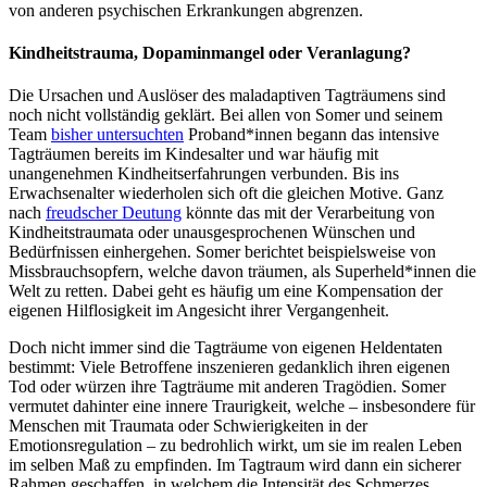
von anderen psychischen Erkrankungen abgrenzen.
Kindheitstrauma, Dopaminmangel oder Veranlagung?
Die Ursachen und Auslöser des maladaptiven Tagträumens sind
noch nicht vollständig geklärt. Bei allen von Somer und seinem
Team
bisher untersuchten
Proband*innen begann das intensive
Tagträumen bereits im Kindesalter und war häufig mit
unangenehmen Kindheitserfahrungen verbunden. Bis ins
Erwachsenalter wiederholen sich oft die gleichen Motive. Ganz
nach
freudscher Deutung
könnte das mit der Verarbeitung von
Kindheitstraumata oder unausgesprochenen Wünschen und
Bedürfnissen einhergehen. Somer berichtet beispielsweise von
Missbrauchsopfern, welche davon träumen, als Superheld*innen die
Welt zu retten. Dabei geht es häufig um eine Kompensation der
eigenen Hilflosigkeit im Angesicht ihrer Vergangenheit.
Doch nicht immer sind die Tagträume von eigenen Heldentaten
bestimmt: Viele Betroffene inszenieren gedanklich ihren eigenen
Tod oder würzen ihre Tagträume mit anderen Tragödien. Somer
vermutet dahinter eine innere Traurigkeit, welche – insbesondere für
Menschen mit Traumata oder Schwierigkeiten in der
Emotionsregulation – zu bedrohlich wirkt, um sie im realen Leben
im selben Maß zu empfinden. Im Tagtraum wird dann ein sicherer
Rahmen geschaffen, in welchem die Intensität des Schmerzes