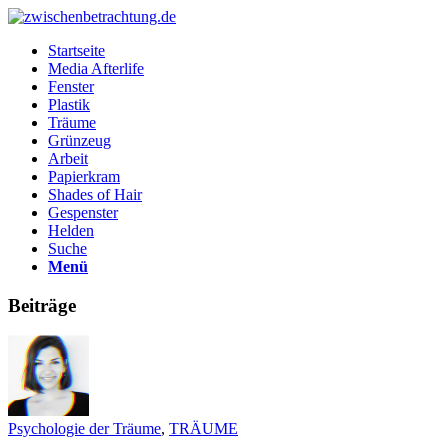
Startseite
Media Afterlife
Fenster
Plastik
Träume
Grünzeug
Arbeit
Papierkram
Shades of Hair
Gespenster
Helden
Suche
Menü
Beiträge
Psychologie der Träume
,
TRÄUME