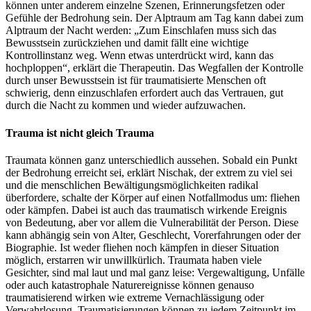
können unter anderem einzelne Szenen, Erinnerungsfetzen oder
Gefühle der Bedrohung sein. Der Alptraum am Tag kann dabei zum
Alptraum der Nacht werden: „Zum Einschlafen muss sich das
Bewusstsein zurückziehen und damit fällt eine wichtige
Kontrollinstanz weg. Wenn etwas unterdrückt wird, kann das
hochploppen“, erklärt die Therapeutin. Das Wegfallen der Kontrolle
durch unser Bewusstsein ist für traumatisierte Menschen oft
schwierig, denn einzuschlafen erfordert auch das Vertrauen, gut
durch die Nacht zu kommen und wieder aufzuwachen.
Trauma ist nicht gleich Trauma
Traumata können ganz unterschiedlich aussehen. Sobald ein Punkt
der Bedrohung erreicht sei, erklärt Nischak, der extrem zu viel sei
und die menschlichen Bewältigungsmöglichkeiten radikal
überfordere, schalte der Körper auf einen Notfallmodus um: fliehen
oder kämpfen. Dabei ist auch das traumatisch wirkende Ereignis
von Bedeutung, aber vor allem die Vulnerabilität der Person. Diese
kann abhängig sein von Alter, Geschlecht, Vorerfahrungen oder der
Biographie. Ist weder fliehen noch kämpfen in dieser Situation
möglich, erstarren wir unwillkürlich. Traumata haben viele
Gesichter, sind mal laut und mal ganz leise: Vergewaltigung, Unfälle
oder auch katastrophale Naturereignisse können genauso
traumatisierend wirken wie extreme Vernachlässigung oder
Verwahrlosung. Traumatisierungen können zu jedem Zeitpunkt im