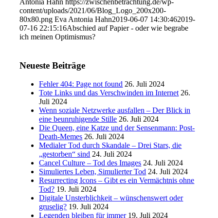
Antonia Hahn
https://zwischenbetrachtung.de/wp-
content/uploads/2021/06/Blog_Logo_200x200-
80x80.png
Eva Antonia Hahn
2019-06-07 14:30:46
2019-
07-16 22:15:16
Abschied auf Papier - oder wie begrabe
ich meinen Optimismus?
Neueste Beiträge
Fehler 404: Page not found
26. Juli 2024
Tote Links und das Verschwinden im Internet
26.
Juli 2024
Wenn soziale Netzwerke ausfallen – Der Blick in
eine beunruhigende Stille
26. Juli 2024
Die Queen, eine Katze und der Sensenmann: Post-
Death-Memes
26. Juli 2024
Medialer Tod durch Skandale – Drei Stars, die
„gestorben“ sind
24. Juli 2024
Cancel Culture – Tod des Images
24. Juli 2024
Simuliertes Leben, Simulierter Tod
24. Juli 2024
Resurrecting Icons – Gibt es ein Vermächtnis ohne
Tod?
19. Juli 2024
Digitale Unsterblichkeit – wünschenswert oder
gruselig?
19. Juli 2024
Legenden bleiben für immer
19. Juli 2024