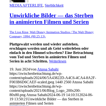
MEDIA AFTERLIFE
,
Sterblichkeit
Unwirkliche Bilder — das Sterben
in animierten Filmen und Serien
The Lion King, Walt Disney Animation Studios / The Walt Disney
Company, 1994. (00:25:13).
Plattgewalzt werden und wieder aufstehen,
erschlagen werden und als Geist weiterleben oder
einfach in den Himmel schweben? Eine Betrachtung
vom Tod und Sterben in animierten Filmen und
Serien in acht Schritten.
Weiterlesen
19. Juni 2024
/
von
Atussa Sabahi
https://zwischenbetrachtung.de/wp-
content/uploads/2024/06/5A43822D-A4C6-4CA4-8A2F-
F003B6D6CAEF-scaled.jpeg
1440
2560
Atussa Sabahi
https://zwischenbetrachtung.de/wp-
content/uploads/2021/06/Blog_Logo_200x200-
80x80.png
Atussa Sabahi
2024-06-19 14:10:31
2024-06-
19 13:50:21
Unwirkliche Bilder — das Sterben in
animierten Filmen und Serien