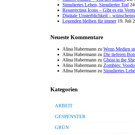
Simuliertes Leben, Simulierter Tod
24
Resurrecting Icons – Gibt es ein Ver
Digitale Unsterblichkeit – wünschensw
Legenden bleiben für immer
19. Juli 
Neueste Kommentare
Alina Habermann
zu
Wenn Medien ste
Alina Habermann
zu
Die tieferen Bo
Alina Habermann
zu
Ghost in the She
Alina Habermann
zu
Zombies: Voodo
Alina Habermann
zu
Simuliertes Lebe
Kategorien
ARBEIT
GESPENSTER
GRÜN