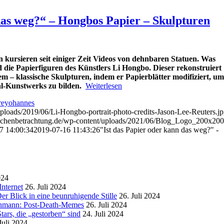
das weg?“ – Hongbos Papier – Skulpturen
n kursieren seit einiger Zeit Videos von dehnbaren Statuen. Was
d die Papierfiguren des Künstlers Li Hongbo. Dieser rekonstruiert
em – klassische Skulpturen, indem er Papierblätter modifiziert, um
al-Kunstwerks zu bilden.
Weiterlesen
reyohannes
uploads/2019/06/Li-Hongbo-portrait-photo-credits-Jason-Lee-Reuters.j
ischenbetrachtung.de/wp-content/uploads/2021/06/Blog_Logo_200x200
7 14:00:34
2019-07-16 11:43:26
"Ist das Papier oder kann das weg?" -
024
nternet
26. Juli 2024
r Blick in eine beunruhigende Stille
26. Juli 2024
enmann: Post-Death-Memes
26. Juli 2024
ars, die „gestorben“ sind
24. Juli 2024
Juli 2024