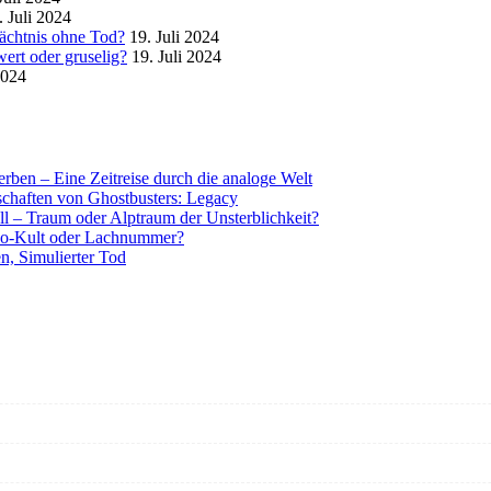
. Juli 2024
mächtnis ohne Tod?
19. Juli 2024
ert oder gruselig?
19. Juli 2024
2024
rben – Eine Zeitreise durch die analoge Welt
tschaften von Ghostbusters: Legacy
ll – Traum oder Alptraum der Unsterblichkeit?
o-Kult oder Lachnummer?
n, Simulierter Tod