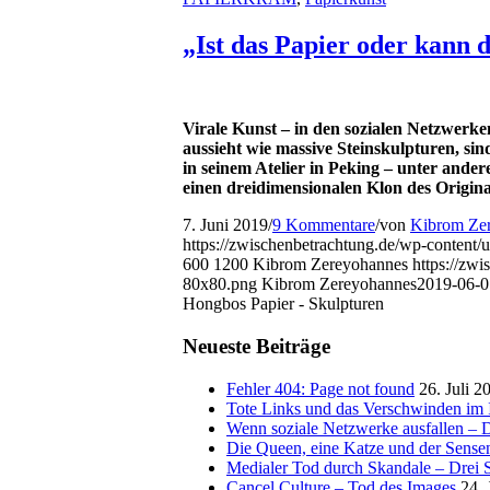
„Ist das Papier oder kann 
Virale Kunst – in den sozialen Netzwerke
aussieht wie massive Steinskulpturen, sin
in seinem Atelier in Peking – unter ander
einen dreidimensionalen Klon des Origin
7. Juni 2019
/
9 Kommentare
/
von
Kibrom Ze
https://zwischenbetrachtung.de/wp-content/
600
1200
Kibrom Zereyohannes
https://zw
80x80.png
Kibrom Zereyohannes
2019-06-0
Hongbos Papier - Skulpturen
Neueste Beiträge
Fehler 404: Page not found
26. Juli 2
Tote Links und das Verschwinden im I
Wenn soziale Netzwerke ausfallen – De
Die Queen, eine Katze und der Sens
Medialer Tod durch Skandale – Drei St
Cancel Culture – Tod des Images
24. 