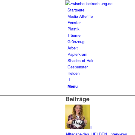
Startseite
Media Afterlife
Fenster
Plastik
Träume
Grünzeug
Arbeit
Papierkram
Shades of Hair
Gespenster
Helden
Menü
Beiträge
Alltagshelden
,
HELDEN
,
Interviews