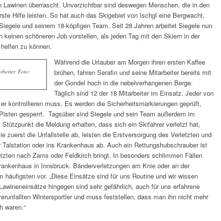
n Lawinen überrascht. Unverzichtbar sind deswegen Menschen, die in den
rste Hilfe leisten. So hat auch das Skigebiet von Ischgl eine Bergwacht,
iegele und seinem 18-köpfigen Team. Seit 28 Jahren arbeitet Siegele nun
 keinen schöneren Job vorstellen, als jeden Tag mit den Skiern in der
helfen zu können.
Während die Urlauber am Morgen ihren ersten Kaffee
rbeiter. Foto:
brühen, fahren Serafin und seine Mitarbeiter bereits mit
der Gondel hoch in die nebelverhangenen Berge.
Täglich sind 12 der 18 Mitarbeiter im Einsatz. Jeder von
 er kontrollieren muss. Es werden die Sicherheitsmarkierungen geprüft,
 Pisten gesperrt. Tagsüber sind Siegele und sein Team außerdem im
 Stützpunkt die Meldung erhalten, dass sich ein Skifahrer verletzt hat,
sie zuerst die Unfallstelle ab, leisten die Erstversorgung des Verletzten und
ur Talstation oder ins Krankenhaus ab. Auch ein Rettungshubschrauber ist
rletzten nach Zams oder Feldkirch bringt. In besonders schlimmen Fällen
Krankenhaus in Innsbruck. Bänderverletzungen am Knie oder an der
 häufigsten vor. „Diese Einsätze sind für uns Routine und wir wissen
wineneinsätze hingegen sind sehr gefährlich, auch für uns erfahrene
unfallten Wintersportler und muss feststellen, dass man ihn nicht mehr
ch waren.“