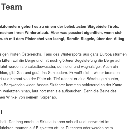
s Team
enkilometern gehört es zu einem der beliebtesten Skigebiete Tirols.
nschen ihren Winterurlaub. Aber was passiert eigentlich, wenn sich
 euch mit dem Pistenchef von Ischgl, Serafin Siegele, über den Alltag
eisigen Pisten Österreichs. Fans des Wintersports aus ganz Europa stürmen
en Liften auf die Berge und mit noch größerer Begeisterung die Berge auf
fahrt werden sie selbstbewusster, schneller und waghalsiger. Auch ein
hlen, gibt Gas und gerät ins Schleudern. Er weiß nicht, wie er bremsen
rzt und kommt von der Piste ab. Tief rutscht er eine Böschung hinunter,
 den Bergwänden wider. Andere Skifahrer kommen schlitternd an der Kante
 Verletzten hinab, laut hört man sie aufkeuchen. Denn die Beine des
men Winkel von seinem Körper ab.
l
nheit. Der lang ersehnte Skiurlaub kann schnell und unerwartet im
kifahrer kommen auf Eisplatten oft ins Rutschen oder werden beim