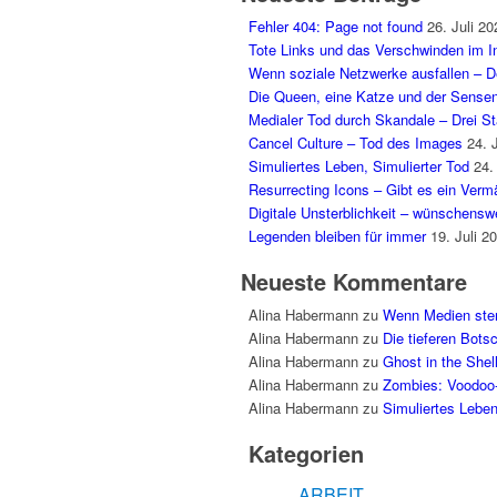
Fehler 404: Page not found
26. Juli 20
Tote Links und das Verschwinden im In
Wenn soziale Netzwerke ausfallen – Der
Die Queen, eine Katze und der Sens
Medialer Tod durch Skandale – Drei Sta
Cancel Culture – Tod des Images
24. 
Simuliertes Leben, Simulierter Tod
24.
Resurrecting Icons – Gibt es ein Ver
Digitale Unsterblichkeit – wünschenswe
Legenden bleiben für immer
19. Juli 2
Neueste Kommentare
Alina Habermann
zu
Wenn Medien sterb
Alina Habermann
zu
Die tieferen Bot
Alina Habermann
zu
Ghost in the Shel
Alina Habermann
zu
Zombies: Voodoo
Alina Habermann
zu
Simuliertes Leben
Kategorien
ARBEIT