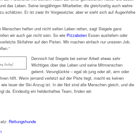
d das Leben. Seine langjährigen Mitarbeiter, die gleichzeitig auch wahre
zu schätzen. Er ist zwar ihr Vorgesetzter, aber er sieht sich auf Augenhöhe
en Menschen helfen und nicht selten Leben retten, sagt Siegele ganz
ollen wir auch gar nicht sein. So wie
Pizzaboten
Essen ausliefern oder
 verletzte Skifahrer auf den Pisten. Wir machen einfach nur unseren Job.
lfen.“
Dennoch hat Siegele bei seiner Arbeit etwas sehr
ng Ischgl
Wichtiges über das Leben und seine Mitmenschen
gelernt. Verunglückte – egal ob jung oder alt, arm oder
nen hilft. Wenn jemand verletzt auf der Piste liegt, macht es keinen
ie teuer der Ski-Anzug ist. In der Not sind alle Menschen gleich, und die
hgl da. Eindeutig ein heldenhaftes Team, finden wir.
satz:
Rettungshunde
n