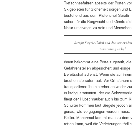
Tiefschneefahren abseits der Pisten vo
Skigebieten für Sicherheit sorgen und E
bestehend aus dem Pistenchef Serafin S
schon für die Bergwacht und könnte sich
Natur unterwegs zu sein und Menschen 
Serafin Siegele (links) und drei seiner Mita
Pistenrettung Ischgl
ihnen bekommt eine Piste zugeteilt, die
Gefahrenstellen abgesichert und eisige
Bereitschaftsdienst. Wenn sie auf ihrem
brechen sie sofort auf. Vor Ort sichern 
transportieren ihn hinterher entweder z
in Ischgl stationiert, der die Schwerve
fliegt der Hubschrauber auch bis zum 
Schulter kommen laut Siegele jedoch am
genau, wie vorgegangen werden muss. La
Retter. Manchmal kommt man zu dem ver
retten kann, weil die Verletzungen tödli