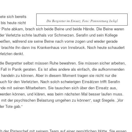
ete sich bereits
Die Bergretter im Einsatz. Foto: Pistenrettung Ischgl
bis heute nicht
r Piste abkam, brach sich beide Beine und beide Hände. Die Beine waren
r Verletzte schrie lauthals vor Schmerzen. Serafin und sein Kollege
ißen, während sie seine Beine nach vorne zogen und wieder gerade
r brachte ihn dann ins Krankenhaus von Innsbruck. Noch heute schaudert
letzten denkt.
– die Bergretter selbst müssen Ruhe bewahren. Sie müssen sicher arbeiten,
Fall in Panik geraten. Es ist alles andere als einfach, die aufkommenden
 handeln zu können. Aber in diesem Moment tragen sie nicht nur die
uch für den Verletzten. Nach solch schwierigen Einsätzen trifft Serafin
nde mit seinen Mitarbeitern. Sie tauschen sich über den Einsatz aus,
 werden können, und klären, was beim nächsten Mal besser laufen muss.
m mit der psychischen Belastung umgehen zu können“, sagt Siegele. „Vor
er Tote gab.“
ch der Pistenchef mit seinem Team auf einer gemütlichen Hütte. Sie essen