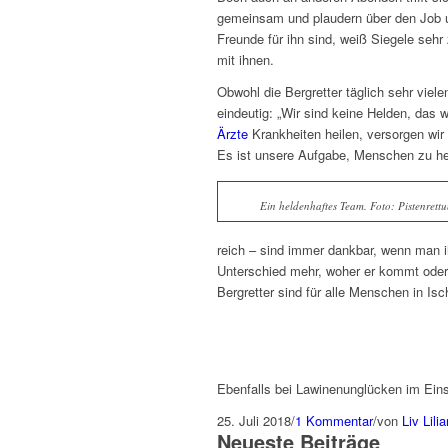
gemeinsam und plaudern über den Job un
Freunde für ihn sind, weiß Siegele sehr 
mit ihnen.
Obwohl die Bergretter täglich sehr viel
eindeutig: „Wir sind keine Helden, das w
Ärzte
Krankheiten heilen, versorgen wir
Es ist unsere Aufgabe, Menschen zu he
Ein heldenhaftes Team. Foto: Pistenrettu
reich – sind immer dankbar, wenn man ih
Unterschied mehr, woher er kommt oder w
Bergretter sind für alle Menschen in Isc
Ebenfalls bei Lawinenunglücken im Ein
25. Juli 2018
/
1 Kommentar
/
von
Liv Lilia
Neueste Beiträge