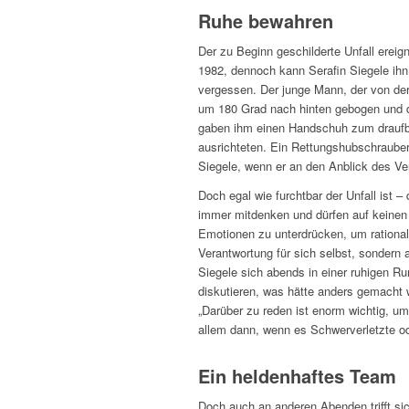
Ruhe bewahren
Der zu Beginn geschilderte Unfall ereign
1982, dennoch kann Serafin Siegele ihn 
vergessen. Der junge Mann, der von de
um 180 Grad nach hinten gebogen und de
gaben ihm einen Handschuh zum draufbe
ausrichteten. Ein Rettungshubschraube
Siegele, wenn er an den Anblick des Ver
Doch egal wie furchtbar der Unfall ist 
immer mitdenken und dürfen auf keinen 
Emotionen zu unterdrücken, um rational
Verantwortung für sich selbst, sondern a
Siegele sich abends in einer ruhigen Ru
diskutieren, was hätte anders gemacht
„Darüber zu reden ist enorm wichtig, u
allem dann, wenn es Schwerverletzte od
Ein heldenhaftes Team
Doch auch an anderen Abenden trifft si