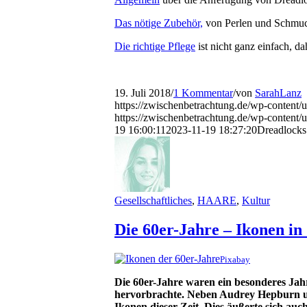
Das nötige Zubehör,
von Perlen und Schmuc
Die richtige Pflege
ist nicht ganz einfach, 
19. Juli 2018
/
1 Kommentar
/
von
SarahLanz
https://zwischenbetrachtung.de/wp-content/
https://zwischenbetrachtung.de/wp-conten
19 16:00:11
2023-11-19 18:27:20
Dreadlocks 
Gesellschaftliches
,
HAARE
,
Kultur
Die 60er-Jahre – Ikonen in
Pixabay
Die 60er-Jahre waren ein besonderes Jahr
hervorbrachte. Neben Audrey Hepburn u
Ikonen dieser Zeit. Dies äußerte sich auc