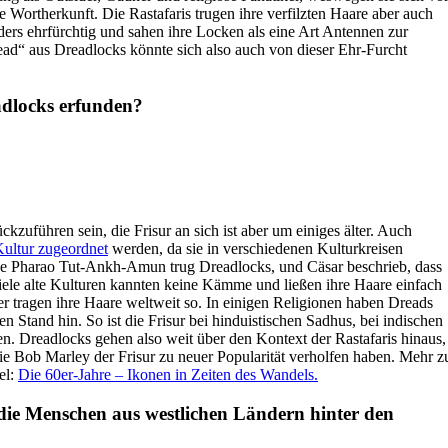
ie Wortherkunft. Die Rastafaris trugen ihre verfilzten Haare aber auch
ders ehrfürchtig und sahen ihre Locken als eine Art Antennen zur
read“ aus Dreadlocks könnte sich also auch von dieser Ehr-Furcht
adlocks erfunden?
kzuführen sein, die Frisur an sich ist aber um einiges älter. Auch
Kultur zugeordnet
werden, da sie in verschiedenen Kulturkreisen
e Pharao Tut-Ankh-Amun trug Dreadlocks, und Cäsar beschrieb, dass
iele alte Kulturen kannten keine Kämme und ließen ihre Haare einfach
r tragen ihre Haare weltweit so. In einigen Religionen haben Dreads
n Stand hin. So ist die Frisur bei hinduistischen Sadhus, bei indischen
. Dreadlocks gehen also weit über den Kontext der Rastafaris hinaus,
ie Bob Marley der Frisur zu neuer Popularität verholfen haben. Mehr z
el:
Die 60er-Jahre – Ikonen in Zeiten des Wandels.
 die Menschen aus westlichen Ländern hinter den