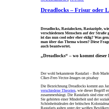
Dreadlocks – Frisur oder L
Dreadlocks, Rastalocken, Rastazöpfe, wie
verschiedenen Menschen auf der Straße ges
ist das nun cool oder eher eklig? Was gen
man über das Thema wissen? Diese Fragen 
auch beantwortet.
„Dreadlocks“ – wo kommt dieser 
Der wohl bekannteste Rastafari – Bob Marl
Clker-Free-Vector-Images on pixabay
Die Bezeichnung Dreadlocks kommt aus Jama
verschiedene Theorien
, wie dieser Begriff e
zusammenhängt. Die Rastafaris sind eine reli
Sie gehörten einer Minderheit und der sozia
Schönheitsidealen der britischen Kolonialma
Rastafaris galten unter der weißen Bevölker