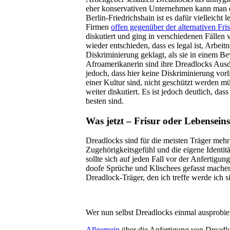
eher konservativen Unternehmen kann man e
Berlin-Friedrichshain ist es dafür vielleicht
Firmen
offen gegenüber der alternativen Fri
diskutiert und ging in verschiedenen Fällen 
wieder entschieden, dass es legal ist, Arbe
Diskriminierung geklagt, als sie in einem B
Afroamerikanerin sind ihre Dreadlocks Ausdr
jedoch, dass hier keine Diskriminierung vor
einer Kultur sind, nicht geschützt werden 
weiter diskutiert. Es ist jedoch deutlich, da
besten sind.
Was jetzt – Frisur oder Lebenseins
Dreadlocks sind für die meisten Träger mehr 
Zugehörigkeitsgefühl und die eigene Identität
sollte sich auf jeden Fall vor der Anfertigu
doofe Sprüche und Klischees gefasst machen
Dreadlock-Träger, den ich treffe werde ich s
Wer nun selbst Dreadlocks einmal ausprobier
Allgemein
über die Anfertigung von Dreadlo