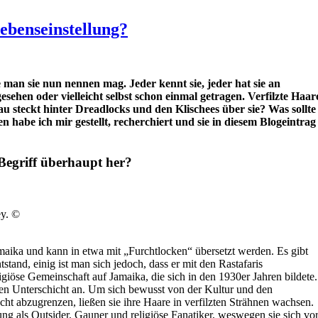
ebenseinstellung?
 man sie nun nennen mag. Jeder kennt sie, jeder hat sie an
ehen oder vielleicht selbst schon einmal getragen. Verfilzte Haar
au steckt hinter Dreadlocks und den Klischees über sie? Was sollte
habe ich mir gestellt, recherchiert und sie in diesem Blogeintrag
Begriff überhaupt her?
ey. ©
ika und kann in etwa mit „Furchtlocken“ übersetzt werden. Es gibt
ntstand, einig ist man sich jedoch, dass er mit den Rastafaris
giöse Gemeinschaft auf Jamaika, die sich in den 1930er Jahren bildete.
len Unterschicht an. Um sich bewusst von der Kultur und den
cht abzugrenzen, ließen sie ihre Haare in verfilzten Strähnen wachsen.
ung als Outsider, Gauner und religiöse Fanatiker, weswegen sie sich vo