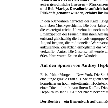
außergewöhnliche Frisuren – Markenzeic
und Bob Marleys Dreadlocks auf sich hat
Pilzköpfe genannt wurden, erfahrt ihr i
In den 60er-Jahren herrschte der Kalte Krie
schrieben Musikgeschichte. Die 60er-Jahre 
dieses ereignisreiche Jahrzehnt hat noch me
Emanzipation der Frauen nahm ihren Anfang.
entstand gleichzeitig die Terroristengruppe
Jugend begann, die traditionellen Wertevors
aufzulehnen. Zusätzlich ermöglichte das Wi
verkauften Autos. Die Gesellschaft wurde z
60er-Jahre waren Zeiten des Wandels.
Auf den Spuren von Audrey Hep
Es ist früher Morgen in New York. Die Straß
eine junge grazile Frau aus. Sie trägt ein s
komplizierten hoch aufgetürmten Hochsteckfri
einer Tüte und trinkt von ihrem Kaffee. Di
Hepburn im Jahr 1961 über Nacht bekannt und
Der Beehive – ein Bienenkorb auf dem K