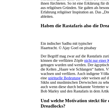
ihnen fürchteten. So ist eine Erklärung für d
aus religiösen Gründen. Sie galten als beson
Erfahrung religiöser Inspiration an. Das „D
ableiten.
Haben die Rastafaris also die Dre
Ein indischer Sadhu mit typischer
Haartracht. © Ajay Goel on pixabay
Der Begriff mag zwar auf die Rastafaris zurüc
können die verfilzten Zöpfe
nicht nur einer 
getragen wurden und werden. Der ägyptisch
die Kelten „Haare wie Schlangen“ hatten. V
wachsen und verfilzen. Auch indigene Völke
eine
spirituelle Bedeutung
oder weisen auf de
Sikhs und muslimischen Derwischen zu sehen
auch wenn diese durch bekannte Vertreter w
Bob Marley und den Rastafaris in dem Artik
Und welche Motivation steckt für
Dreadlocks?