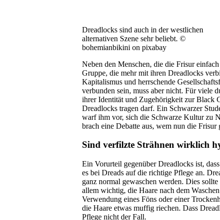
Dreadlocks sind auch in der westlichen
alternativen Szene sehr beliebt. ©
bohemianbikini on pixabay
Neben den Menschen, die die Frisur einfach
Gruppe, die mehr mit ihren Dreadlocks verbi
Kapitalismus und herrschende Gesellschafts
verbunden sein, muss aber nicht. Für viele
ihrer Identität und Zugehörigkeit zur Blac
Dreadlocks tragen darf. Ein Schwarzer Stude
warf ihm vor, sich die Schwarze Kultur zu 
brach eine Debatte aus, wem nun die Frisur 
Sind verfilzte Strähnen wirklich 
Ein Vorurteil gegenüber Dreadlocks ist, das
es bei Dreads auf die richtige Pflege an. D
ganz normal gewaschen werden. Dies sollte e
allem wichtig, die Haare nach dem Waschen 
Verwendung eines Föns oder einer Trockenhaub
die Haare etwas muffig riechen. Dass Dreadl
Pflege nicht der Fall.