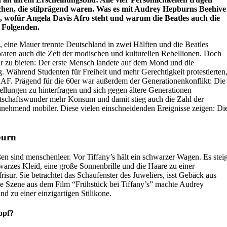
hen, die stilprägend waren. Was es mit Audrey Hepburns Beehive
, wofür Angela Davis Afro steht und warum die Beatles auch die
m Folgenden.
g, eine Mauer trennte Deutschland in zwei Hälften und die Beatles
waren auch die Zeit der modischen und kulturellen Rebellionen. Doch
hr zu bieten: Der erste Mensch landete auf dem Mond und die
 Während Studenten für Freiheit und mehr Gerechtigkeit protestierten
 RAF. Prägend für die 60er war außerdem der Generationenkonflikt: Die
tellungen zu hinterfragen und sich gegen ältere Generationen
rtschaftswunder mehr Konsum und damit stieg auch die Zahl der
unehmend mobiler. Diese vielen einschneidenden Ereignisse zeigen: Di
burn
en sind menschenleer. Vor Tiffany’s hält ein schwarzer Wagen. Es steig
chwarzes Kleid, eine große Sonnenbrille und die Haare zu einer
sur. Sie betrachtet das Schaufenster des Juweliers, isst Gebäck aus
ese Szene aus dem Film “Frühstück bei Tiffany’s” machte Audrey
 zu einer einzigartigen Stilikone.
opf?