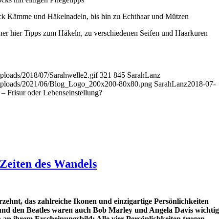
k Kämme und Häkelnadeln, bis hin zu Echthaar und Mützen
daher hier Tipps zum Häkeln, zu verschiedenen Seifen und Haarkuren
uploads/2018/07/Sarahwelle2.gif
321
845
SarahLanz
t/uploads/2021/06/Blog_Logo_200x200-80x80.png
SarahLanz
2018-07-
– Frisur oder Lebenseinstellung?
 Zeiten des Wandels
zehnt, das zahlreiche Ikonen und einzigartige Persönlichkeiten
nd den Beatles waren auch Bob Marley und Angela Davis wichtig
h an ihrem Erscheinungsbild: Alle vier Persönlichkeiten trugen