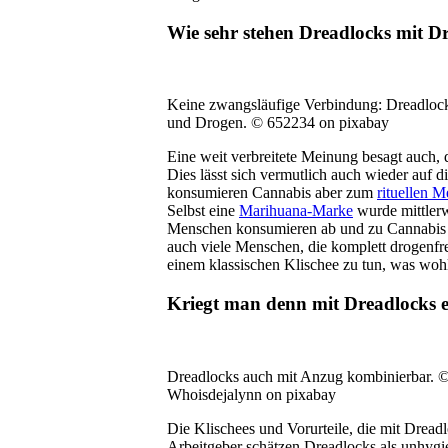
Wie sehr stehen Dreadlocks mit D
Keine zwangsläufige Verbindung: Dreadloc
und Drogen. © 652234 on pixabay
Eine weit verbreitete Meinung besagt auch,
Dies lässt sich vermutlich auch wieder auf 
konsumieren Cannabis aber zum
rituellen M
Selbst eine
Marihuana-Marke
wurde mittlerw
Menschen konsumieren ab und zu Cannabis und
auch viele Menschen, die komplett drogenfre
einem klassischen Klischee zu tun, was wohl a
Kriegt man denn mit Dreadlocks 
Dreadlocks auch mit Anzug kombinierbar. 
Whoisdejalynn on pixabay
Die Klischees und Vorurteile, die mit Dread
Arbeitgeber schätzen Dreadlocks als unhygi