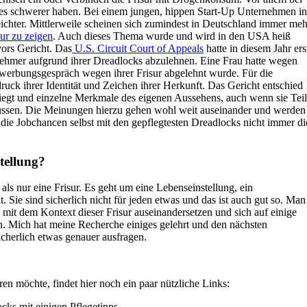
s schwerer haben. Bei einem jungen, hippen Start-Up Unternehmen in
 leichter. Mittlerweile scheinen sich zumindest in Deutschland immer meh
sur zu zeigen
. Auch dieses Thema wurde und wird in den USA heiß
vors Gericht. Das
U.S. Circuit Court of Appeals
hatte in diesem Jahr ers
itnehmer aufgrund ihrer Dreadlocks abzulehnen. Eine Frau hatte wegen
ewerbungsgespräch wegen ihrer Frisur abgelehnt wurde. Für die
uck ihrer Identität und Zeichen ihrer Herkunft. Das Gericht entschied
liegt und einzelne Merkmale des eigenen Aussehens, auch wenn sie Teil
müssen. Die Meinungen hierzu gehen wohl weit auseinander und werden
ss die Jobchancen selbst mit den gepflegtesten Dreadlocks nicht immer di
tellung?
als nur eine Frisur. Es geht um eine Lebenseinstellung, ein
. Sie sind sicherlich nicht für jeden etwas und das ist auch gut so. Man
ng mit dem Kontext dieser Frisur auseinandersetzen und sich auf einige
. Mich hat meine Recherche einiges gelehrt und den nächsten
icherlich etwas genauer ausfragen.
en möchte, findet hier noch ein paar nützliche Links:
cks mit einigen Pflegetipps