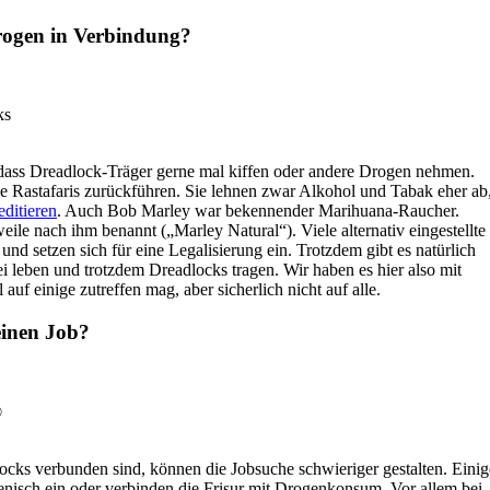
rogen in Verbindung?
ks
 dass Dreadlock-Träger gerne mal kiffen oder andere Drogen nehmen.
die Rastafaris zurückführen. Sie lehnen zwar Alkohol und Tabak eher ab
editieren
. Auch Bob Marley war bekennender Marihuana-Raucher.
eile nach ihm benannt („Marley Natural“). Viele alternativ eingestellte
 setzen sich für eine Legalisierung ein. Trotzdem gibt es natürlich
i leben und trotzdem Dreadlocks tragen. Wir haben es hier also mit
uf einige zutreffen mag, aber sicherlich nicht auf alle.
einen Job?
©
locks verbunden sind, können die Jobsuche schwieriger gestalten. Einig
enisch ein oder verbinden die Frisur mit Drogenkonsum. Vor allem bei