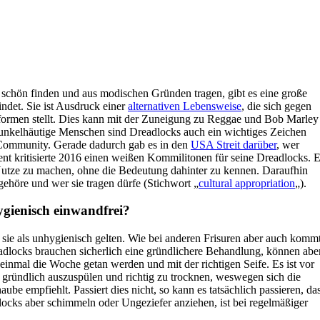
 schön finden und aus modischen Gründen tragen, gibt es eine große
ndet. Sie ist Ausdruck einer
alternativen Lebensweise
, die sich gegen
formen stellt. Dies kann mit der Zuneigung zu Reggae und Bob Marley
 dunkelhäutige Menschen sind Dreadlocks auch ein wichtiges Zeichen
k Community. Gerade dadurch gab es in den
USA Streit darüber
, wer
nt kritisierte 2016 einen weißen Kommilitonen für seine Dreadlocks. E
Nutze zu machen, ohne die Bedeutung dahinter zu kennen. Daraufhin
gehöre und wer sie tragen dürfe (Stichwort „
cultural appropriation
„).
hygienisch einwandfrei?
s sie als unhygienisch gelten. Wie bei anderen Frisuren aber auch komm
readlocks brauchen sicherlich eine gründlichere Behandlung, können abe
inmal die Woche getan werden und mit der richtigen Seife. Es ist vor
gründlich auszuspülen und richtig zu trocknen, weswegen sich die
e empfiehlt. Passiert dies nicht, so kann es tatsächlich passieren, da
ocks aber schimmeln oder Ungeziefer anziehen, ist bei regelmäßiger