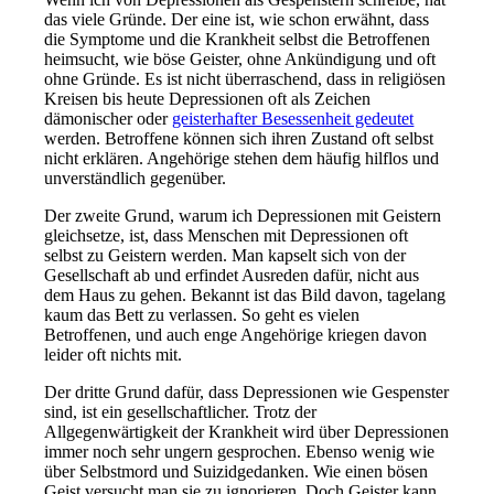
das viele Gründe. Der eine ist, wie schon erwähnt, dass
die Symptome und die Krankheit selbst die Betroffenen
heimsucht, wie böse Geister, ohne Ankündigung und oft
ohne Gründe. Es ist nicht überraschend, dass in religiösen
Kreisen bis heute Depressionen oft als Zeichen
dämonischer oder
geisterhafter Besessenheit gedeutet
werden. Betroffene können sich ihren Zustand oft selbst
nicht erklären. Angehörige stehen dem häufig hilflos und
unverständlich gegenüber.
Der zweite Grund, warum ich Depressionen mit Geistern
gleichsetze, ist, dass Menschen mit Depressionen oft
selbst zu Geistern werden. Man kapselt sich von der
Gesellschaft ab und erfindet Ausreden dafür, nicht aus
dem Haus zu gehen. Bekannt ist das Bild davon, tagelang
kaum das Bett zu verlassen. So geht es vielen
Betroffenen, und auch enge Angehörige kriegen davon
leider oft nichts mit.
Der dritte Grund dafür, dass Depressionen wie Gespenster
sind, ist ein gesellschaftlicher. Trotz der
Allgegenwärtigkeit der Krankheit wird über Depressionen
immer noch sehr ungern gesprochen. Ebenso wenig wie
über Selbstmord und Suizidgedanken. Wie einen bösen
Geist versucht man sie zu ignorieren. Doch Geister kann