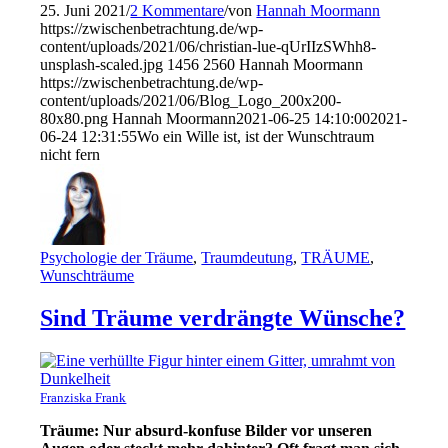
25. Juni 2021
/
2 Kommentare
/
von
Hannah Moormann
https://zwischenbetrachtung.de/wp-
content/uploads/2021/06/christian-lue-qUrIIzSWhh8-
unsplash-scaled.jpg
1456
2560
Hannah Moormann
https://zwischenbetrachtung.de/wp-
content/uploads/2021/06/Blog_Logo_200x200-
80x80.png
Hannah Moormann
2021-06-25 14:10:00
2021-
06-24 12:31:55
Wo ein Wille ist, ist der Wunschtraum
nicht fern
Psychologie der Träume
,
Traumdeutung
,
TRÄUME
,
Wunschträume
Sind Träume verdrängte Wünsche?
Franziska Frank
Träume: Nur absurd-konfuse Bilder vor unseren