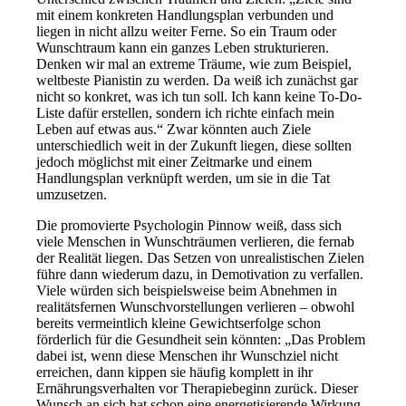
mit einem konkreten Handlungsplan verbunden und
liegen in nicht allzu weiter Ferne. So ein Traum oder
Wunschtraum kann ein ganzes Leben strukturieren.
Denken wir mal an extreme Träume, wie zum Beispiel,
weltbeste Pianistin zu werden. Da weiß ich zunächst gar
nicht so konkret, was ich tun soll. Ich kann keine To-Do-
Liste dafür erstellen, sondern ich richte einfach mein
Leben auf etwas aus.“ Zwar könnten auch Ziele
unterschiedlich weit in der Zukunft liegen, diese sollten
jedoch möglichst mit einer Zeitmarke und einem
Handlungsplan verknüpft werden, um sie in die Tat
umzusetzen.
Die promovierte Psychologin Pinnow weiß, dass sich
viele Menschen in Wunschträumen verlieren, die fernab
der Realität liegen. Das Setzen von unrealistischen Zielen
führe dann wiederum dazu, in Demotivation zu verfallen.
Viele würden sich beispielsweise beim Abnehmen in
realitätsfernen Wunschvorstellungen verlieren – obwohl
bereits vermeintlich kleine Gewichtserfolge schon
förderlich für die Gesundheit sein könnten: „Das Problem
dabei ist, wenn diese Menschen ihr Wunschziel nicht
erreichen, dann kippen sie häufig komplett in ihr
Ernährungsverhalten vor Therapiebeginn zurück. Dieser
Wunsch an sich hat schon eine energetisierende Wirkung,