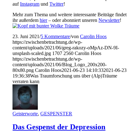
auf
Instagram
und
Twitter
!
Mehr zum Thema und weitere interessante Beiträge findet
ihr außerdem
hier
– oder abonniert unseren
Newsletter
!
23. Juni 2021
/
5 Kommentare
/
von
Carolin Hoos
https://zwischenbetrachtung.de/wp-
content/uploads/2021/06/greg-rakozy-oMpAz-DN-9I-
unsplash-scaled.jpg
1707
2560
Carolin Hoos
https://zwischenbetrachtung.de/wp-
content/uploads/2021/06/Blog_Logo_200x200-
80x80.png
Carolin Hoos
2021-06-23 14:10:33
2021-06-23
19:36:38
Was Traumforschung uns über (Alp)Träume
verraten kann
Geisterworte
,
GESPENSTER
Das Gespenst der Depression