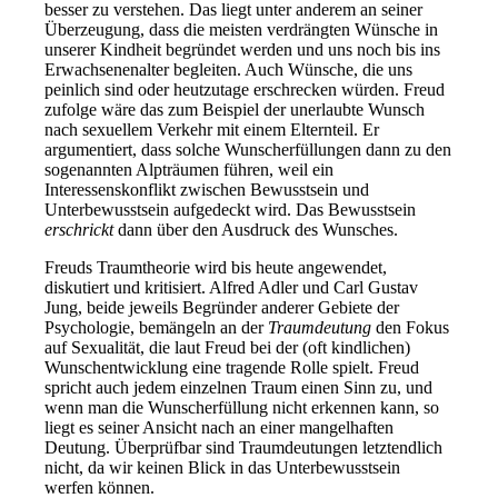
besser zu verstehen. Das liegt unter anderem an seiner
Überzeugung, dass die meisten verdrängten Wünsche in
unserer Kindheit begründet werden und uns noch bis ins
Erwachsenenalter begleiten. Auch Wünsche, die uns
peinlich sind oder heutzutage erschrecken würden. Freud
zufolge wäre das zum Beispiel der unerlaubte Wunsch
nach sexuellem Verkehr mit einem Elternteil. Er
argumentiert, dass solche Wunscherfüllungen dann zu den
sogenannten Alpträumen führen, weil ein
Interessenskonflikt zwischen Bewusstsein und
Unterbewusstsein aufgedeckt wird. Das Bewusstsein
erschrickt
dann über den Ausdruck des Wunsches.
Freuds Traumtheorie wird bis heute angewendet,
diskutiert und kritisiert. Alfred Adler und Carl Gustav
Jung, beide jeweils Begründer anderer Gebiete der
Psychologie, bemängeln an der
Traumdeutung
den Fokus
auf Sexualität, die laut Freud bei der (oft kindlichen)
Wunschentwicklung eine tragende Rolle spielt. Freud
spricht auch jedem einzelnen Traum einen Sinn zu, und
wenn man die Wunscherfüllung nicht erkennen kann, so
liegt es seiner Ansicht nach an einer mangelhaften
Deutung. Überprüfbar sind Traumdeutungen letztendlich
nicht, da wir keinen Blick in das Unterbewusstsein
werfen können.