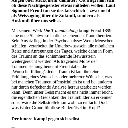
Augen oder steckt mehr dahinter? Oft fragt man sich,
ob diese Nachtgespenster etwas mitteilen wollen. Laut
Sigmund Freud tun sie das tatsächlich – zwar nicht
als Weissagung über die Zukunft, sondern als
Auskunft über uns selbst.
Mit seinem Werk
Die Traumdeutung
bringt Freud 1899
eine neue Sichtweise in die bestehenden Traumtheorien.
Sein Ansatz liegt in der Psychoanalyse: Wenn Menschen
schlafen, verarbeitet ihr Unterbewusstsein alle möglichen
Reize und Anregungen des Tages, welche dann in Form
des Traums an das schlummernde Bewusstsein
weitergereicht werden. Als tragendes Motiv der
Traumentstehung benennt Freud dabei die
‚Wunscherfüllung‘. Jeder Traum ist laut ihm eine
Erfüllung eines Wunsches oder mehrerer Wünsche, was
bei manchen Träumen offensichtlich ist und bei anderen
nur durch tiefgehende Analyse herausgearbeitet werden
kann. Denn unser Geist macht es uns nicht immer leicht,
die eigentlichen Gedanken der Traumbilder zu erkennen –
sonst wäre die Selbstreflektion wohl zu einfach. Doch
was ist der Grund für diese Bilderrätsel im Kopf?
Der innere Kampf gegen sich selbst