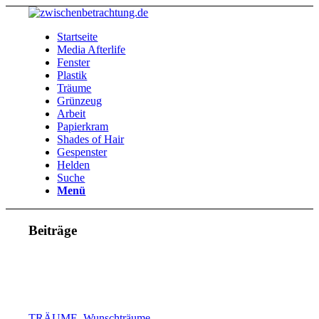
Startseite
Media Afterlife
Fenster
Plastik
Träume
Grünzeug
Arbeit
Papierkram
Shades of Hair
Gespenster
Helden
Suche
Menü
Beiträge
TRÄUME
,
Wunschträume