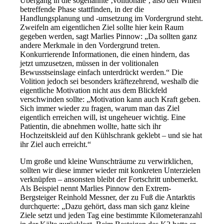
Übergang in die sogenannte ‚volitionale‘, also den Willen
betreffende Phase stattfinden, in der die
Handlungsplanung und -umsetzung im Vordergrund steht.
Zweifeln am eigentlichen Ziel sollte hier kein Raum
gegeben werden, sagt Marlies Pinnow: „Da sollten ganz
andere Merkmale in den Vordergrund treten.
Konkurrierende Informationen, die einen hindern, das
jetzt umzusetzen, müssen in der volitionalen
Bewusstseinslage einfach unterdrückt werden.“ Die
Volition jedoch sei besonders kräftezehrend, weshalb die
eigentliche Motivation nicht aus dem Blickfeld
verschwinden sollte: „Motivation kann auch Kraft geben.
Sich immer wieder zu fragen, warum man das Ziel
eigentlich erreichen will, ist ungeheuer wichtig. Eine
Patientin, die abnehmen wollte, hatte sich ihr
Hochzeitskleid auf den Kühlschrank geklebt – und sie hat
ihr Ziel auch erreicht.“
Um große und kleine Wunschträume zu verwirklichen,
sollten wir diese immer wieder mit konkreten Unterzielen
verknüpfen – ansonsten bleibt der Fortschritt unbemerkt.
Als Beispiel nennt Marlies Pinnow den Extrem-
Bergsteiger Reinhold Messner, der zu Fuß die Antarktis
durchquerte: „Dazu gehört, dass man sich ganz kleine
Ziele setzt und jeden Tag eine bestimmte Kilometeranzahl