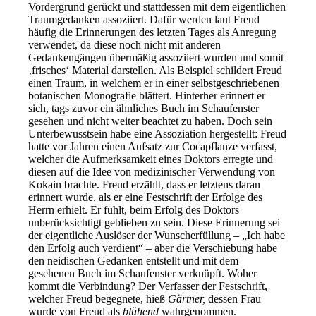
Vordergrund gerückt und stattdessen mit dem eigentlichen
Traumgedanken assoziiert. Dafür werden laut Freud
häufig die Erinnerungen des letzten Tages als Anregung
verwendet, da diese noch nicht mit anderen
Gedankengängen übermäßig assoziiert wurden und somit
‚frisches‘ Material darstellen. Als Beispiel schildert Freud
einen Traum, in welchem er in einer selbstgeschriebenen
botanischen Monografie blättert. Hinterher erinnert er
sich, tags zuvor ein ähnliches Buch im Schaufenster
gesehen und nicht weiter beachtet zu haben. Doch sein
Unterbewusstsein habe eine Assoziation hergestellt: Freud
hatte vor Jahren einen Aufsatz zur Cocapflanze verfasst,
welcher die Aufmerksamkeit eines Doktors erregte und
diesen auf die Idee von medizinischer Verwendung von
Kokain brachte. Freud erzählt, dass er letztens daran
erinnert wurde, als er eine Festschrift der Erfolge des
Herrn erhielt. Er fühlt, beim Erfolg des Doktors
unberücksichtigt geblieben zu sein. Diese Erinnerung sei
der eigentliche Auslöser der Wunscherfüllung – „Ich habe
den Erfolg auch verdient“ – aber die Verschiebung habe
den neidischen Gedanken entstellt und mit dem
gesehenen Buch im Schaufenster verknüpft. Woher
kommt die Verbindung? Der Verfasser der Festschrift,
welcher Freud begegnete, hieß
Gärtner,
dessen Frau
wurde von Freud als
blühend
wahrgenommen.