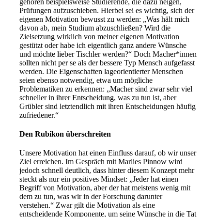
gehören beispielsweise Studierende, die dazu neigen,
Prüfungen aufzuschieben. Hierbei sei es wichtig, sich der
eigenen Motivation bewusst zu werden: „Was hält mich
davon ab, mein Studium abzuschließen? Wird die
Zielsetzung wirklich von meiner eigenen Motivation
gestützt oder habe ich eigentlich ganz andere Wünsche
und möchte lieber Tischler werden?“ Doch Macher*innen
sollten nicht per se als der bessere Typ Mensch aufgefasst
werden. Die Eigenschaften lageorientierter Menschen
seien ebenso notwendig, etwa um mögliche
Problematiken zu erkennen: „Macher sind zwar sehr viel
schneller in ihrer Entscheidung, was zu tun ist, aber
Grübler sind letztendlich mit ihren Entscheidungen häufig
zufriedener.“
Den Rubikon überschreiten
Unsere Motivation hat einen Einfluss darauf, ob wir unser
Ziel erreichen. Im Gespräch mit Marlies Pinnow wird
jedoch schnell deutlich, dass hinter diesem Konzept mehr
steckt als nur ein positives Mindset: „Jeder hat einen
Begriff von Motivation, aber der hat meistens wenig mit
dem zu tun, was wir in der Forschung darunter
verstehen.“ Zwar gilt die Motivation als eine
entscheidende Komponente, um seine Wünsche in die Tat