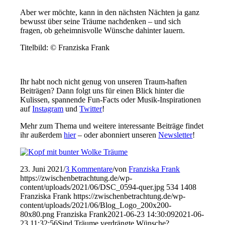
Aber wer möchte, kann in den nächsten Nächten ja ganz
bewusst über seine Träume nachdenken – und sich
fragen, ob geheimnisvolle Wünsche dahinter lauern.
Titelbild:
©
Franziska Frank
Ihr habt noch nicht genug von unseren Traum-haften
Beiträgen? Dann folgt uns für einen Blick hinter die
Kulissen, spannende Fun-Facts oder Musik-Inspirationen
auf
Instagram
und
Twitter
!
Mehr zum Thema und weitere interessante Beiträge findet
ihr außerdem
hier
– oder abonniert unseren
Newsletter
!
23. Juni 2021
/
3 Kommentare
/
von
Franziska Frank
https://zwischenbetrachtung.de/wp-
content/uploads/2021/06/DSC_0594-quer.jpg
534
1408
Franziska Frank
https://zwischenbetrachtung.de/wp-
content/uploads/2021/06/Blog_Logo_200x200-
80x80.png
Franziska Frank
2021-06-23 14:30:09
2021-06-
23 11:32:56
Sind Träume verdrängte Wünsche?