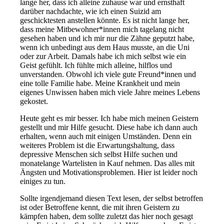
lange her, dass ich alleine zuhause war und ernsthaft
darüber nachdachte, wie ich einen Suizid am
geschicktesten anstellen könnte. Es ist nicht lange her,
dass meine Mitbewohner*innen mich tagelang nicht
gesehen haben und ich mir nur die Zähne geputzt habe,
wenn ich unbedingt aus dem Haus musste, an die Uni
oder zur Arbeit. Damals habe ich mich selbst wie ein
Geist gefühlt. Ich fühlte mich alleine, hilflos und
unverstanden. Obwohl ich viele gute Freund*innen und
eine tolle Familie habe. Meine Krankheit und mein
eigenes Unwissen haben mich viele Jahre meines Lebens
gekostet.
Heute geht es mir besser. Ich habe mich meinen Geistern
gestellt und mir Hilfe gesucht. Diese habe ich dann auch
erhalten, wenn auch mit einigen Umständen. Denn ein
weiteres Problem ist die Erwartungshaltung, dass
depressive Menschen sich selbst Hilfe suchen und
monatelange Wartelisten in Kauf nehmen. Das alles mit
Ängsten und Motivationsproblemen. Hier ist leider noch
einiges zu tun.
Sollte irgendjemand diesen Text lesen, der selbst betroffen
ist oder Betroffene kennt, die mit ihren Geistern zu
kämpfen haben, dem sollte zuletzt das hier noch gesagt