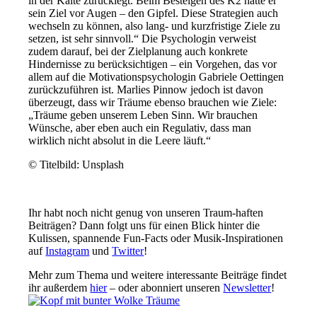
in der Kälte zurücklegt. Beim Besteigen des K2 hatte er
sein Ziel vor Augen – den Gipfel. Diese Strategien auch
wechseln zu können, also lang- und kurzfristige Ziele zu
setzen, ist sehr sinnvoll.“ Die Psychologin verweist
zudem darauf, bei der Zielplanung auch konkrete
Hindernisse zu berücksichtigen – ein Vorgehen, das vor
allem auf die Motivationspsychologin Gabriele Oettingen
zurückzuführen ist. Marlies Pinnow jedoch ist davon
überzeugt, dass wir Träume ebenso brauchen wie Ziele:
„Träume geben unserem Leben Sinn. Wir brauchen
Wünsche, aber eben auch ein Regulativ, dass man
wirklich nicht absolut in die Leere läuft.“
© Titelbild: Unsplash
Ihr habt noch nicht genug von unseren Traum-haften
Beiträgen? Dann folgt uns für einen Blick hinter die
Kulissen, spannende Fun-Facts oder Musik-Inspirationen
auf
Instagram
und
Twitter
!
Mehr zum Thema und weitere interessante Beiträge findet
ihr außerdem
hier
– oder abonniert unseren
Newsletter
!