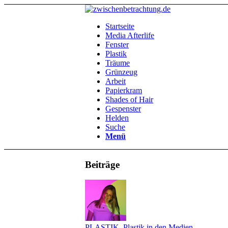
Startseite
Media Afterlife
Fenster
Plastik
Träume
Grünzeug
Arbeit
Papierkram
Shades of Hair
Gespenster
Helden
Suche
Menü
Beiträge
PLASTIK
,
Plastik in den Medien