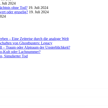
. Juli 2024
mächtnis ohne Tod?
19. Juli 2024
ert oder gruselig?
19. Juli 2024
2024
rben – Eine Zeitreise durch die analoge Welt
tschaften von Ghostbusters: Legacy
ll – Traum oder Alptraum der Unsterblichkeit?
o-Kult oder Lachnummer?
n, Simulierter Tod