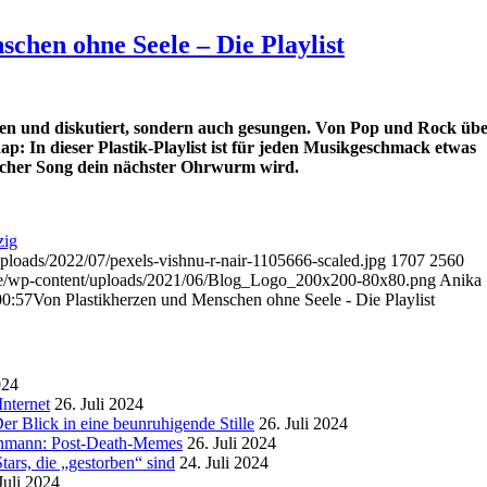
chen ohne Seele – Die Playlist
chen und diskutiert, sondern auch gesungen. Von Pop und Rock üb
p: In dieser Plastik-Playlist ist für jeden Musikgeschmack etwas
welcher Song dein nächster Ohrwurm wird.
zig
uploads/2022/07/pexels-vishnu-r-nair-1105666-scaled.jpg
1707
2560
.de/wp-content/uploads/2021/06/Blog_Logo_200x200-80x80.png
Anika
00:57
Von Plastikherzen und Menschen ohne Seele - Die Playlist
024
nternet
26. Juli 2024
r Blick in eine beunruhigende Stille
26. Juli 2024
enmann: Post-Death-Memes
26. Juli 2024
ars, die „gestorben“ sind
24. Juli 2024
Juli 2024