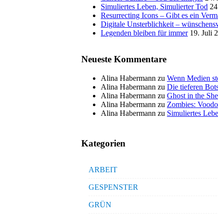
Simuliertes Leben, Simulierter Tod
24
Resurrecting Icons – Gibt es ein Ver
Digitale Unsterblichkeit – wünschensw
Legenden bleiben für immer
19. Juli 
Neueste Kommentare
Alina Habermann
zu
Wenn Medien ste
Alina Habermann
zu
Die tieferen Bo
Alina Habermann
zu
Ghost in the She
Alina Habermann
zu
Zombies: Voodo
Alina Habermann
zu
Simuliertes Lebe
Kategorien
ARBEIT
GESPENSTER
GRÜN