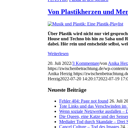
Von Plastikherzen und Mens
Über Plastik wird nicht nur viel gespro
House und Techno bis hin zu Salsa und Ra
dabei. Hör rein und entscheide selbst, 
Weiterlesen
20. Juli 2022
/
3 Kommentare
/
von
Anika Her
https://zwischenbetrachtung.de/wp-content/
Anika Herzig
https://zwischenbetrachtung
Herzig
2022-07-20 14:20:17
2022-07-19 17:
Neueste Beiträge
Fehler 404: Page not found
26. Juli 2
Tote Links und das Verschwinden im I
Wenn soziale Netzwerke ausfallen – De
Die Queen, eine Katze und der Sens
Medialer Tod durch Skandale – Drei St
Cancel Culture – Tod des Images
24. 