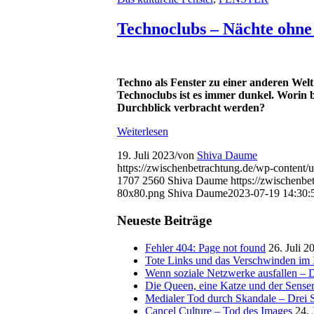
Technoclubs – Nächte ohne
Techno als Fenster zu einer anderen Wel
Technoclubs ist es immer dunkel. Worin 
Durchblick verbracht werden?
Weiterlesen
19. Juli 2023
/
von
Shiva Daume
https://zwischenbetrachtung.de/wp-conten
1707
2560
Shiva Daume
https://zwischenb
80x80.png
Shiva Daume
2023-07-19 14:30:
Neueste Beiträge
Fehler 404: Page not found
26. Juli 2
Tote Links und das Verschwinden im I
Wenn soziale Netzwerke ausfallen – De
Die Queen, eine Katze und der Sens
Medialer Tod durch Skandale – Drei St
Cancel Culture – Tod des Images
24. 