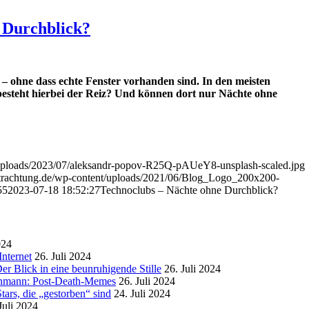
 Durchblick?
t – ohne dass
echte
Fenster vorhanden sind. In den meisten
besteht hierbei der Reiz? Und können dort nur Nächte ohne
t/uploads/2023/07/aleksandr-popov-R25Q-pAUeY8-unsplash-scaled.jpg
etrachtung.de/wp-content/uploads/2021/06/Blog_Logo_200x200-
55
2023-07-18 18:52:27
Technoclubs – Nächte ohne Durchblick?
024
nternet
26. Juli 2024
r Blick in eine beunruhigende Stille
26. Juli 2024
enmann: Post-Death-Memes
26. Juli 2024
ars, die „gestorben“ sind
24. Juli 2024
Juli 2024