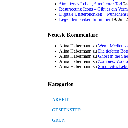
Simuliertes Leben, Simulierter Tod
24
Resurrecting Icons – Gibt es ein Ver
Digitale Unsterblichkeit – wünschensw
Legenden bleiben für immer
19. Juli 
Neueste Kommentare
Alina Habermann
zu
Wenn Medien ste
Alina Habermann
zu
Die tieferen Bo
Alina Habermann
zu
Ghost in the She
Alina Habermann
zu
Zombies: Voodo
Alina Habermann
zu
Simuliertes Lebe
Kategorien
ARBEIT
GESPENSTER
GRÜN