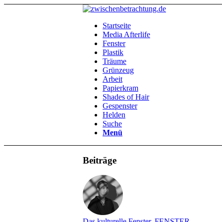
Startseite
Media Afterlife
Fenster
Plastik
Träume
Grünzeug
Arbeit
Papierkram
Shades of Hair
Gespenster
Helden
Suche
Menü
Beiträge
Das kulturelle Fenster
,
FENSTER