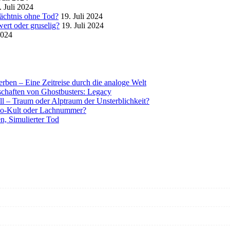
. Juli 2024
mächtnis ohne Tod?
19. Juli 2024
ert oder gruselig?
19. Juli 2024
2024
rben – Eine Zeitreise durch die analoge Welt
tschaften von Ghostbusters: Legacy
ll – Traum oder Alptraum der Unsterblichkeit?
o-Kult oder Lachnummer?
n, Simulierter Tod