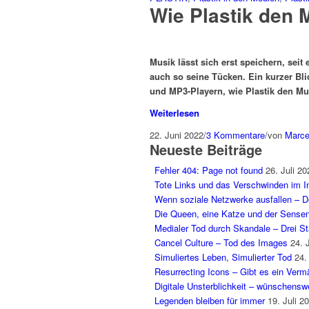
Wie Plastik den 
Musik lässt sich erst speichern, seit 
auch so seine Tücken. Ein kurzer Bl
und MP3-Playern, wie Plastik den Mu
Weiterlesen
22. Juni 2022
/
3 Kommentare
/
von
Marce
Neueste Beiträge
Fehler 404: Page not found
26. Juli 20
Tote Links und das Verschwinden im In
Wenn soziale Netzwerke ausfallen – Der
Die Queen, eine Katze und der Sens
Medialer Tod durch Skandale – Drei Sta
Cancel Culture – Tod des Images
24. 
Simuliertes Leben, Simulierter Tod
24.
Resurrecting Icons – Gibt es ein Ver
Digitale Unsterblichkeit – wünschenswe
Legenden bleiben für immer
19. Juli 2