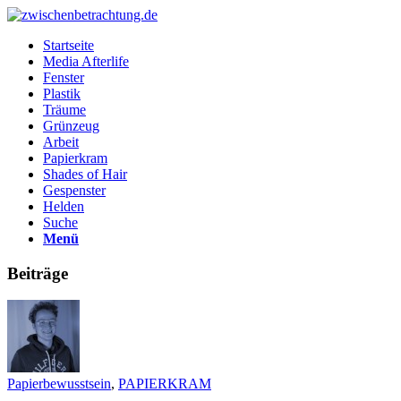
Startseite
Media Afterlife
Fenster
Plastik
Träume
Grünzeug
Arbeit
Papierkram
Shades of Hair
Gespenster
Helden
Suche
Menü
Beiträge
Papierbewusstsein
,
PAPIERKRAM