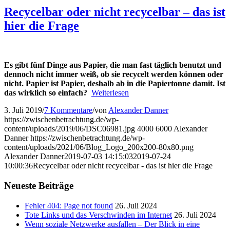
Recycelbar oder nicht recycelbar – das ist
hier die Frage
Es gibt fünf Dinge aus Papier, die man fast täglich benutzt und
dennoch nicht immer weiß, ob sie recycelt werden können oder
nicht. Papier ist Papier, deshalb ab in die Papiertonne damit. Ist
das wirklich so einfach?
Weiterlesen
3. Juli 2019
/
7 Kommentare
/
von
Alexander Danner
https://zwischenbetrachtung.de/wp-
content/uploads/2019/06/DSC06981.jpg
4000
6000
Alexander
Danner
https://zwischenbetrachtung.de/wp-
content/uploads/2021/06/Blog_Logo_200x200-80x80.png
Alexander Danner
2019-07-03 14:15:03
2019-07-24
10:00:36
Recycelbar oder nicht recycelbar - das ist hier die Frage
Neueste Beiträge
Fehler 404: Page not found
26. Juli 2024
Tote Links und das Verschwinden im Internet
26. Juli 2024
Wenn soziale Netzwerke ausfallen – Der Blick in eine