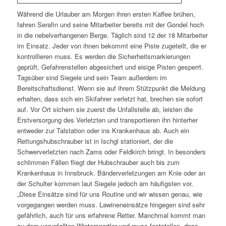
Während die Urlauber am Morgen ihren ersten Kaffee brühen,
fahren Serafin und seine Mitarbeiter bereits mit der Gondel hoch
in die nebelverhangenen Berge. Täglich sind 12 der 18 Mitarbeiter
im Einsatz. Jeder von ihnen bekommt eine Piste zugeteilt, die er
kontrollieren muss. Es werden die Sicherheitsmarkierungen
geprüft, Gefahrenstellen abgesichert und eisige Pisten gesperrt.
Tagsüber sind Siegele und sein Team außerdem im
Bereitschaftsdienst. Wenn sie auf ihrem Stützpunkt die Meldung
erhalten, dass sich ein Skifahrer verletzt hat, brechen sie sofort
auf. Vor Ort sichern sie zuerst die Unfallstelle ab, leisten die
Erstversorgung des Verletzten und transportieren ihn hinterher
entweder zur Talstation oder ins Krankenhaus ab. Auch ein
Rettungshubschrauber ist in Ischgl stationiert, der die
Schwerverletzten nach Zams oder Feldkirch bringt. In besonders
schlimmen Fällen fliegt der Hubschrauber auch bis zum
Krankenhaus in Innsbruck. Bänderverletzungen am Knie oder an
der Schulter kommen laut Siegele jedoch am häufigsten vor.
„Diese Einsätze sind für uns Routine und wir wissen genau, wie
vorgegangen werden muss. Lawineneinsätze hingegen sind sehr
gefährlich, auch für uns erfahrene Retter. Manchmal kommt man
zu dem verunfallten Wintersportler und muss feststellen, dass