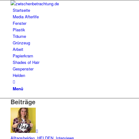
Startseite
Media Afterlife
Fenster
Plastik
Träume
Grünzeug
Arbeit
Papierkram
Shades of Hair
Gespenster
Helden
Menü
Beiträge
Alltagshelden
,
HELDEN
,
Interviews