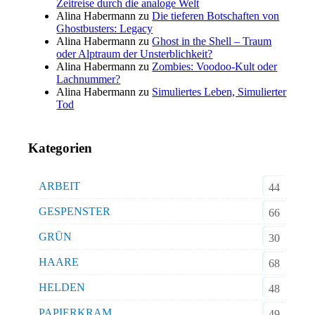
Zeitreise durch die analoge Welt
Alina Habermann
zu
Die tieferen Botschaften von
Ghostbusters: Legacy
Alina Habermann
zu
Ghost in the Shell – Traum
oder Alptraum der Unsterblichkeit?
Alina Habermann
zu
Zombies: Voodoo-Kult oder
Lachnummer?
Alina Habermann
zu
Simuliertes Leben, Simulierter
Tod
Kategorien
ARBEIT
44
GESPENSTER
66
GRÜN
30
HAARE
68
HELDEN
48
PAPIERKRAM
49