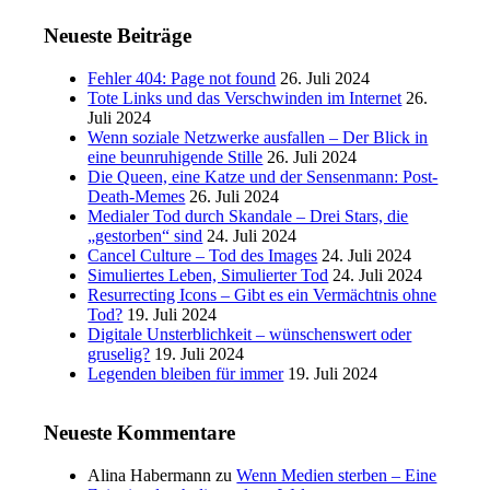
Neueste Beiträge
Fehler 404: Page not found
26. Juli 2024
Tote Links und das Verschwinden im Internet
26.
Juli 2024
Wenn soziale Netzwerke ausfallen – Der Blick in
eine beunruhigende Stille
26. Juli 2024
Die Queen, eine Katze und der Sensenmann: Post-
Death-Memes
26. Juli 2024
Medialer Tod durch Skandale – Drei Stars, die
„gestorben“ sind
24. Juli 2024
Cancel Culture – Tod des Images
24. Juli 2024
Simuliertes Leben, Simulierter Tod
24. Juli 2024
Resurrecting Icons – Gibt es ein Vermächtnis ohne
Tod?
19. Juli 2024
Digitale Unsterblichkeit – wünschenswert oder
gruselig?
19. Juli 2024
Legenden bleiben für immer
19. Juli 2024
Neueste Kommentare
Alina Habermann
zu
Wenn Medien sterben – Eine