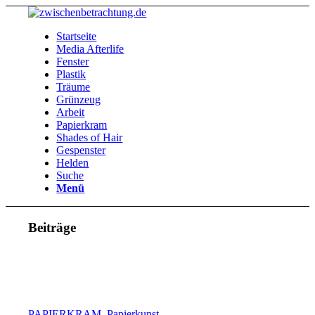
Startseite
Media Afterlife
Fenster
Plastik
Träume
Grünzeug
Arbeit
Papierkram
Shades of Hair
Gespenster
Helden
Suche
Menü
Beiträge
PAPIERKRAM
,
Papierkunst