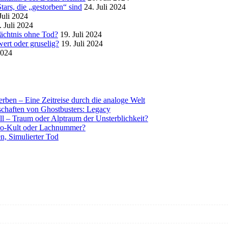
ars, die „gestorben“ sind
24. Juli 2024
Juli 2024
. Juli 2024
mächtnis ohne Tod?
19. Juli 2024
ert oder gruselig?
19. Juli 2024
2024
rben – Eine Zeitreise durch die analoge Welt
tschaften von Ghostbusters: Legacy
ll – Traum oder Alptraum der Unsterblichkeit?
o-Kult oder Lachnummer?
n, Simulierter Tod