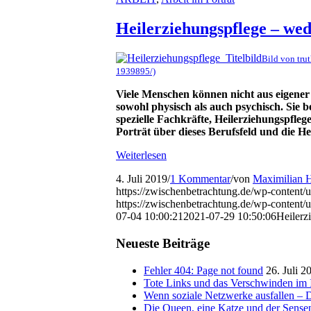
Heilerziehungspflege – we
Bild von tru
1939895/)
Viele Menschen können nicht aus eigener 
sowohl physisch als auch psychisch. Sie b
spezielle Fachkräfte, Heilerziehungspfleg
Porträt über dieses Berufsfeld und die H
Weiterlesen
4. Juli 2019
/
1 Kommentar
/
von
Maximilian H
https://zwischenbetrachtung.de/wp-content
https://zwischenbetrachtung.de/wp-conten
07-04 10:00:21
2021-07-29 10:50:06
Heilerz
Neueste Beiträge
Fehler 404: Page not found
26. Juli 2
Tote Links und das Verschwinden im I
Wenn soziale Netzwerke ausfallen – De
Die Queen, eine Katze und der Sens