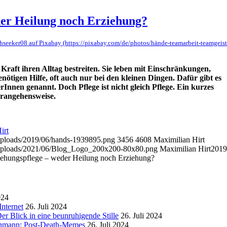
der Heilung noch Erziehung?
thseeker08 auf Pixabay (https://pixabay.com/de/photos/hände-teamarbeit-teamgeist
Kraft ihren Alltag bestreiten. Sie leben mit Einschränkungen,
enötigen Hilfe, oft auch nur bei den kleinen Dingen. Dafür gibt es
erInnen genannt. Doch Pflege ist nicht gleich Pflege. Ein kurzes
erangehensweise.
irt
/uploads/2019/06/hands-1939895.png
3456
4608
Maximilian Hirt
t/uploads/2021/06/Blog_Logo_200x200-80x80.png
Maximilian Hirt
2019
iehungspflege – weder Heilung noch Erziehung?
024
nternet
26. Juli 2024
r Blick in eine beunruhigende Stille
26. Juli 2024
enmann: Post-Death-Memes
26. Juli 2024