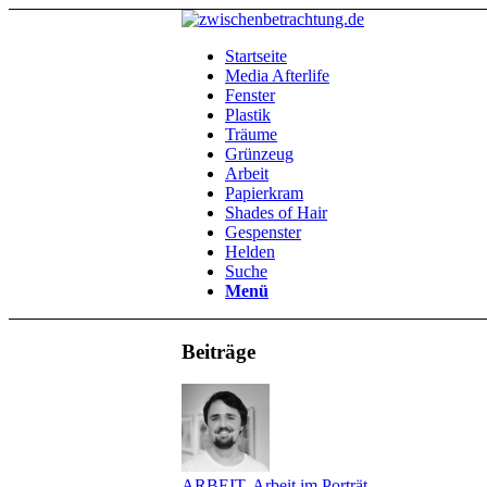
Startseite
Media Afterlife
Fenster
Plastik
Träume
Grünzeug
Arbeit
Papierkram
Shades of Hair
Gespenster
Helden
Suche
Menü
Beiträge
ARBEIT
,
Arbeit im Porträt