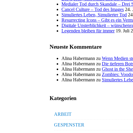
Medialer Tod durch Skandale – Drei St
Cancel Culture – Tod des Images
24. 
Simuliertes Leben, Simulierter Tod
24
Resurrecting Icons – Gibt es ein Ver
Digitale Unsterblichkeit – wünschensw
Legenden bleiben für immer
19. Juli 
Neueste Kommentare
Alina Habermann
zu
Wenn Medien ste
Alina Habermann
zu
Die tieferen Bo
Alina Habermann
zu
Ghost in the She
Alina Habermann
zu
Zombies: Voodo
Alina Habermann
zu
Simuliertes Lebe
Kategorien
ARBEIT
GESPENSTER