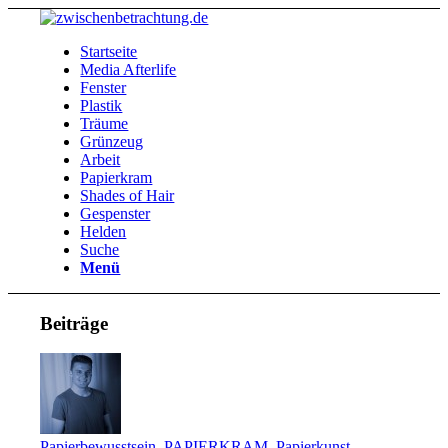
Startseite
Media Afterlife
Fenster
Plastik
Träume
Grünzeug
Arbeit
Papierkram
Shades of Hair
Gespenster
Helden
Suche
Menü
Beiträge
Papierbewusstsein
,
PAPIERKRAM
,
Papierkunst
,