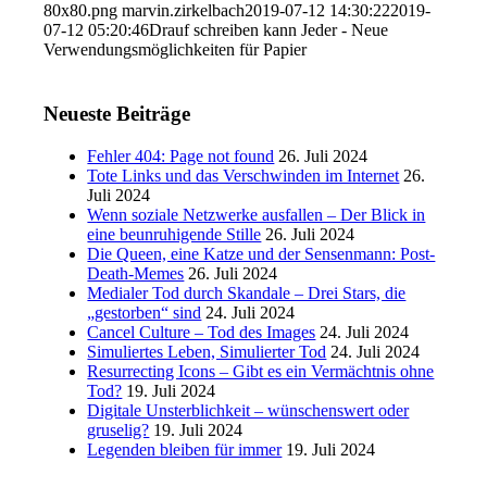
80x80.png
marvin.zirkelbach
2019-07-12 14:30:22
2019-
07-12 05:20:46
Drauf schreiben kann Jeder - Neue
Verwendungsmöglichkeiten für Papier
Neueste Beiträge
Fehler 404: Page not found
26. Juli 2024
Tote Links und das Verschwinden im Internet
26.
Juli 2024
Wenn soziale Netzwerke ausfallen – Der Blick in
eine beunruhigende Stille
26. Juli 2024
Die Queen, eine Katze und der Sensenmann: Post-
Death-Memes
26. Juli 2024
Medialer Tod durch Skandale – Drei Stars, die
„gestorben“ sind
24. Juli 2024
Cancel Culture – Tod des Images
24. Juli 2024
Simuliertes Leben, Simulierter Tod
24. Juli 2024
Resurrecting Icons – Gibt es ein Vermächtnis ohne
Tod?
19. Juli 2024
Digitale Unsterblichkeit – wünschenswert oder
gruselig?
19. Juli 2024
Legenden bleiben für immer
19. Juli 2024