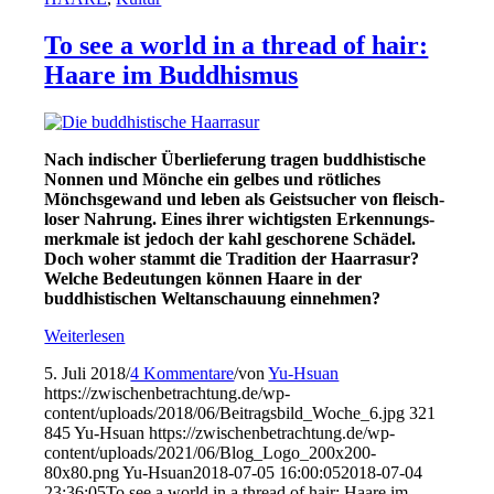
To see a world in a thread of hair:
Haare im Buddhismus
Nach indischer Überlieferung tragen buddhistische
Nonnen und Mönche ein gelbes und rötliches
Mönchs­gewand und leben als Geistsucher von fleisch­
loser Nahrung. Eines ihrer wichtigsten Er­ken­nungs­
merk­male ist jedoch der kahl geschorene Schädel.
Doch woher stammt die Tradition der Haarrasur?
Welche Bedeutungen können Haare in der
buddhistischen Weltanschauung einnehmen?
Weiterlesen
5. Juli 2018
/
4 Kommentare
/
von
Yu-Hsuan
https://zwischenbetrachtung.de/wp-
content/uploads/2018/06/Beitragsbild_Woche_6.jpg
321
845
Yu-Hsuan
https://zwischenbetrachtung.de/wp-
content/uploads/2021/06/Blog_Logo_200x200-
80x80.png
Yu-Hsuan
2018-07-05 16:00:05
2018-07-04
23:36:05
To see a world in a thread of hair: Haare im