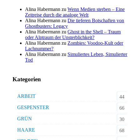
Alina Habermann
zu
Wenn Medien sterben – Eine
Zeitreise durch die analoge Welt
Alina Habermann
zu
Die tieferen Botschaften von
Ghostbusters: Legacy
Alina Habermann
zu
Ghost in the Shell – Traum
oder Alptraum der Unsterblichkeit?
Alina Habermann
zu
Zombies: Voodoo-Kult oder
Lachnummer?
Alina Habermann
zu
Simuliertes Leben, Simulierter
Tod
Kategorien
ARBEIT
44
GESPENSTER
66
GRÜN
30
HAARE
68