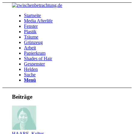
Startseite
Media Afterlife
Fenster
Plastik
Träume
Grünzeug
Arbeit
Papierkram
Shades of Hair
Gespenster
Helden
Suche
Menü
Beiträge
HAARE
,
Kultur