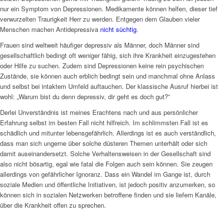
nur ein Symptom von Depressionen. Medikamente können helfen, dieser tief
verwurzelten Traurigkeit Herr zu werden. Entgegen dem Glauben vieler
Menschen machen Antidepressiva
nicht süchtig
.
Frauen sind weltweit häufiger depressiv als Männer, doch Männer sind
gesellschaftlich bedingt oft weniger fähig, sich ihre Krankheit einzugestehen
oder Hilfe zu suchen. Zudem sind Depressionen keine rein psychischen
Zustände, sie können auch erblich bedingt sein und manchmal ohne Anlass
und selbst bei intaktem Umfeld auftauchen. Der klassische Ausruf hierbei ist
wohl: „Warum bist du denn depressiv, dir geht es doch gut?”
Derlei Unverständnis ist meines Erachtens nach und aus persönlicher
Erfahrung selbst im besten Fall nicht hilfreich. Im schlimmsten Fall ist es
schädlich und mitunter lebensgefährlich. Allerdings ist es auch verständlich,
dass man sich ungerne über solche düsteren Themen unterhält oder sich
damit auseinandersetzt. Solche Verhaltensweisen in der Gesellschaft sind
also nicht bösartig, egal wie fatal die Folgen auch sein können. Sie zeugen
allerdings von gefährlicher Ignoranz. Dass ein Wandel im Gange ist, durch
soziale Medien und öffentliche Initiativen, ist jedoch positiv anzumerken, so
können sich in sozialen Netzwerken betroffene finden und sie liefern Kanäle,
über die Krankheit offen zu sprechen.