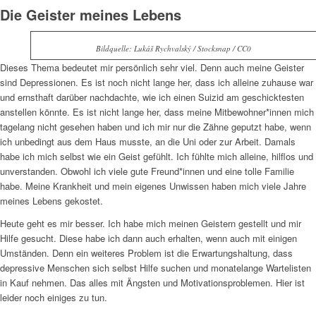
Die Geister meines Lebens
Bildquelle: Lukáš Rychvalský /​ Stocksnap /​ CC0
Dieses Thema bedeutet mir persönlich sehr viel. Denn auch meine Geister
sind Depressionen. Es ist noch nicht lange her, dass ich alleine zuhause war
und ernsthaft darüber nachdachte, wie ich einen Suizid am geschicktesten
anstellen könnte. Es ist nicht lange her, dass meine Mitbewohner*innen mich
tagelang nicht gesehen haben und ich mir nur die Zähne geputzt habe, wenn
ich unbedingt aus dem Haus musste, an die Uni oder zur Arbeit. Damals
habe ich mich selbst wie ein Geist gefühlt. Ich fühlte mich alleine, hilflos und
unverstanden. Obwohl ich viele gute Freund*innen und eine tolle Familie
habe. Meine Krankheit und mein eigenes Unwissen haben mich viele Jahre
meines Lebens gekostet.
Heute geht es mir besser. Ich habe mich meinen Geistern gestellt und mir
Hilfe gesucht. Diese habe ich dann auch erhalten, wenn auch mit einigen
Umständen. Denn ein weiteres Problem ist die Erwartungshaltung, dass
depressive Menschen sich selbst Hilfe suchen und monatelange Wartelisten
in Kauf nehmen. Das alles mit Ängsten und Motivationsproblemen. Hier ist
leider noch einiges zu tun.