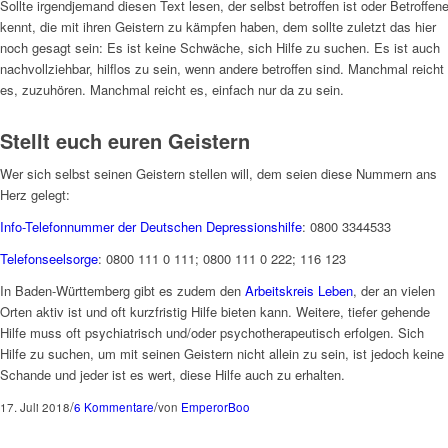
Sollte irgendjemand diesen Text lesen, der selbst betroffen ist oder Betroffen
kennt, die mit ihren Geistern zu kämpfen haben, dem sollte zuletzt das hier
noch gesagt sein: Es ist keine Schwäche, sich Hilfe zu suchen. Es ist auch
nachvollziehbar, hilflos zu sein, wenn andere betroffen sind. Manchmal reicht
es, zuzuhören. Manchmal reicht es, einfach nur da zu sein.
Stellt euch euren Geistern
Wer sich selbst seinen Geistern stellen will, dem seien diese Nummern ans
Herz gelegt:
Info-Telefonnummer der Deutschen Depressionshilfe
: 0800 3344533
Telefonseelsorge
: 0800 111 0 111; 0800 111 0 222; 116 123
In Baden-Württemberg gibt es zudem den
Arbeitskreis Leben
, der an vielen
Orten aktiv ist und oft kurzfristig Hilfe bieten kann. Weitere, tiefer gehende
Hilfe muss oft psychiatrisch und/oder psychotherapeutisch erfolgen. Sich
Hilfe zu suchen, um mit seinen Geistern nicht allein zu sein, ist jedoch keine
Schande und jeder ist es wert, diese Hilfe auch zu erhalten.
/
/
17. Juli 2018
6 Kommentare
von
EmperorBoo