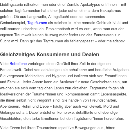
Lieblingsserie näherkommen oder einer Zombie-Apokalypse entrinnen – mit
solchen Tagträumereien hat sicher jeder schon einmal dem Eskapismus
gefrönt. Ob aus Langeweile, Alltagsflucht oder als spannendes
Gedankenspiel,
Tagträumen
als solches ist eine normale Gehirnaktivität und
vollkommen unbedenklich. Problematisch wird es erst, wenn man aus der
eigenen Traumwelt keinen Ausweg mehr findet und das Fantasieren zur
Sucht wird. Dann gilt das Tagträumen als fehlangepasst – oder maladaptiv.
Gleichzeitiges Konsumieren und Dealen
Viele
Betroffene
verbringen einen Großteil ihrer Zeit in der eigenen
Fantasiewelt. Dabei vernachlässigen sie schulische und berufliche Aufgaben.
Sie vergessen Mahlzeiten und Hygiene und isolieren sich von Freund*innen
und Familie. Jeder Anreiz kann ein Auslöser für neue Geschichten sein, mit
welchen sie sich vom täglichen Leben zurückziehen. Tagträume folgen oft
Idealversionen der Träumer*innen und kompensieren damit Lebensaspekte,
die ihnen selbst nicht vergönnt sind. Sie handeln von Freundschaften,
Abenteuern, Ruhm und Liebe – häufig aber auch von Gewalt, Mord und
Gefangenschaft. Dabei entstehen komplexe, detaillierte und lebendige
Geschichten, die starke Emotionen bei den Tagträumer*innen hervorrufen.
Viele führen bei ihren Traumreisen repetitive Bewegungen aus, hören