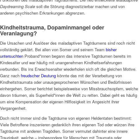
Daydreaming Scale
soll die Störung diagnostizierbar machen und von
anderen psychischen Erkrankungen abgrenzen.
Kindheitstrauma, Dopaminmangel oder
Veranlagung?
Die Ursachen und Auslöser des maladaptiven Tagträumens sind noch nicht
vollständig geklärt. Bei allen von Somer und seinem Team
bisher
untersuchten
Proband*innen begann das intensive Tagträumen bereits im
Kindesalter und war häufig mit unangenehmen Kindheitserfahrungen
verbunden. Bis ins Erwachsenalter wiederholen sich oft die gleichen Motive.
Ganz nach
freudscher Deutung
könnte das mit der Verarbeitung von
Kindheitstraumata oder unausgesprochenen Wünschen und Bedürfnissen
einhergehen. Somer berichtet beispielsweise von Missbrauchsopfern, welche
davon träumen, als Superheld*innen die Welt zu retten. Dabei geht es häufig
um eine Kompensation der eigenen Hilflosigkeit im Angesicht ihrer
Vergangenheit.
Doch nicht immer sind die Tagträume von eigenen Heldentaten bestimmt:
Viele Betroffene inszenieren gedanklich ihren eigenen Tod oder würzen ihre
Tagträume mit anderen Tragödien. Somer vermutet dahinter eine innere
Traurigkeit, welche – insbesondere für Menschen mit Traumata oder