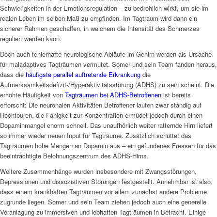
Schwierigkeiten in der Emotionsregulation – zu bedrohlich wirkt, um sie im
realen Leben im selben Maß zu empfinden. Im Tagtraum wird dann ein
sicherer Rahmen geschaffen, in welchem die Intensität des Schmerzes
reguliert werden kann.
Doch auch fehlerhafte neurologische Abläufe im Gehirn werden als Ursache
für maladaptives Tagträumen vermutet. Somer und sein Team fanden heraus,
dass die
häufigste parallel auftretende Erkrankung
die
Aufmerksamkeitsdefizit-/Hyperaktivitätsstörung (ADHS) zu sein scheint. Die
erhöhte Häufigkeit von
Tagträumen bei ADHS-Betroffenen
ist bereits
erforscht: Die neuronalen Aktivitäten Betroffener laufen zwar ständig auf
Hochtouren, die Fähigkeit zur Konzentration ermüdet jedoch durch einen
Dopaminmangel enorm schnell. Das unaufhörlich weiter ratternde Hirn liefert
so immer wieder neuen Input für Tagträume. Zusätzlich schüttet das
Tagträumen hohe Mengen an Dopamin aus – ein gefundenes Fressen für das
beeinträchtigte Belohnungszentrum des ADHS-Hirns.
Weitere Zusammenhänge wurden insbesondere mit Zwangsstörungen,
Depressionen und dissoziativen Störungen festgestellt. Annehmbar ist also,
dass einem krankhaften Tagträumen vor allem zunächst andere Probleme
zugrunde liegen. Somer und sein Team ziehen jedoch auch eine generelle
Veranlagung zu immersiven und lebhaften Tagträumen in Betracht. Einige