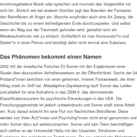
emotionsgeladene Musik oder sprechen und murmeln das Vorgestellte vor
sich hin. Ähnlich wie bei anderen Süchten jagt das Beenden der Fantasien
den Betroffenen oft Angst ein. Manche empfinden auch eine Art Zwang, die
Geschichte bis zu einem befriedigenden Ende durchzuspielen. Und selbst
wenn ein Weg aus der Traumwelt gefunden wird, gestaltet sich ein
Wiederaufnehmen viel zu einfach: Schließlich ist man Konsument*in und
Dealer*in in einer Person und benötigt dafür nicht einmal eine Substanz.
Das Phänomen bekommt einen Namen
2002 tritt der israelische Forscher Eli Somer mit den Ergebnissen einer
Studie über dissoziative Verhaltensweisen an die Öffentlichkeit. Sechs der 24
Proband*innen berichten von einer geheimen, inneren Fantasiewelt, die ihren
Alltag stark im Griff hat.
Maladaptive Daydreaming
tauft Somer das Leiden
und plädiert für eine Aufnahme in das DSM-5, das dominierende
Klassifikationssystem für psychische Erkrankungen in den USA. Die
Forschungsgemeinde ist jedoch unbeeindruckt und Somer stellt seine Arbeit
ein. Kurz darauf erreicht ihn eine Flut von Nachrichten Betroffener. Diese
werden von ihren Ärzt*innen und Psycholog*innen nicht ernst genommen und
rufen Somer dazu auf weiterzumachen. Somer und sein Team beschäftigen
sich seither an der Universität Haifa mit den Ursachen, Strukturen und
Funktionen des maladaptiven Tagträumens. Die neu entwickelte
Maladaptive