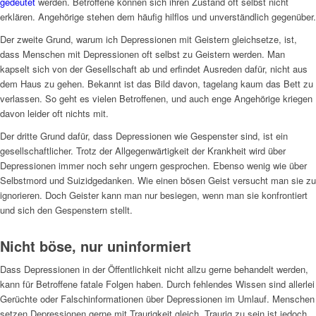
gedeutet
werden. Betroffene können sich ihren Zustand oft selbst nicht
erklären. Angehörige stehen dem häufig hilflos und unverständlich gegenüber.
Der zweite Grund, warum ich Depressionen mit Geistern gleichsetze, ist,
dass Menschen mit Depressionen oft selbst zu Geistern werden. Man
kapselt sich von der Gesellschaft ab und erfindet Ausreden dafür, nicht aus
dem Haus zu gehen. Bekannt ist das Bild davon, tagelang kaum das Bett zu
verlassen. So geht es vielen Betroffenen, und auch enge Angehörige kriegen
davon leider oft nichts mit.
Der dritte Grund dafür, dass Depressionen wie Gespenster sind, ist ein
gesellschaftlicher. Trotz der Allgegenwärtigkeit der Krankheit wird über
Depressionen immer noch sehr ungern gesprochen. Ebenso wenig wie über
Selbstmord und Suizidgedanken. Wie einen bösen Geist versucht man sie zu
ignorieren. Doch Geister kann man nur besiegen, wenn man sie konfrontiert
und sich den Gespenstern stellt.
Nicht böse, nur uninformiert
Dass Depressionen in der Öffentlichkeit nicht allzu gerne behandelt werden,
kann für Betroffene fatale Folgen haben. Durch fehlendes Wissen sind allerlei
Gerüchte oder Falschinformationen über Depressionen im Umlauf. Menschen
setzen Depressionen gerne mit Traurigkeit gleich. Traurig zu sein ist jedoch