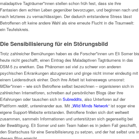
maladaptive Tagträumer*innen stellen schon früh fest, dass sie ihre
Fantasien dem echten Leben gegenüber bevorzugen, und beginnen nach und
nach letzteres zu vernachlässigen. Der dadurch entstandene Stress lässt
Betroffenen oft keine andere Wahl als eine erneute Flucht in die Traumwelt:
ein Teufelskreis.
Die Sensibilisierung für ein Störungsbild
Trotz zahlreicher Bemühungen haben es die Forscher*innen um Eli Somer bi
heute nicht geschafft, einen Eintrag des Maladaptiven Tagträumens in das
DSM-5 zu erwirken. Das Phänomen sei viel zu schwer von anderen
psychischen Erkrankungen abzugrenzen und ginge nicht immer eindeutig mit
einem Leidensdruck einher. Doch ihre Arbeit ist keineswegs umsonst:
MDler*innen
– wie sich Betroffene selbst bezeichnen – organisieren sich in
zahlreichen Internetforen, schreiben auf persönlichen Blogs über ihre
Erfahrungen oder tauschen sich in
Subreddits
, also Unterforen auf der
Plattform
reddit
, untereinander aus. Mit „
Wild Minds Network
“ ist sogar eine
eigene Support-Website entstanden. Betroffene finden sich dort weltweit
zusammen, sammeln Informationen und unterstützen sich gegenseitig bei
der Bewältigung. Eli Somer und sein Team haben es in jedem Fall geschafft,
den Startschuss für eine Sensibilisierung zu setzen, und der hat selbst uns i
diesem Blog erreicht.