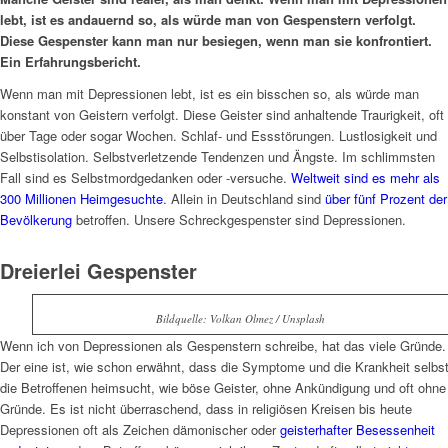
lebt, ist es anda
uernd so, als würde man von Gespenstern verfolgt.
Diese Gespenster kann man nur besiegen, wenn man sie konfrontiert.
Ein Erfahrungsbericht.
Wenn man mit Depressionen lebt, ist es ein bisschen so, als würde man
konstant von Geistern verfolgt. Diese Geister sind anhaltende Traurigkeit, oft
über Tage oder sogar Wochen. Schlaf- und Essstörungen. Lustlosigkeit und
Selbstisolation. Selbstverletzende Tendenzen und Ängste. Im schlimmsten
Fall sind es Selbstmordgedanken oder -versuche.
Weltweit sind es mehr als
300 Millionen Heimgesuchte
. Allein in Deutschland sind
über fünf Prozent der
Bevölkerung
betroffen. Unsere Schreckgespenster sind Depressionen.
Dreierlei Gespenster
Bildquelle: Volkan Olmez /​ Unsplash
Wenn ich von Depressionen als Gespenstern schreibe, hat das viele Gründe.
Der eine ist, wie schon erwähnt, dass die Symptome und die Krankheit selbs
die Betroffenen heimsucht, wie böse Geister, ohne Ankündigung und oft ohne
Gründe. Es ist nicht überraschend, dass in religiösen Kreisen bis heute
Depressionen oft als Zeichen dämonischer oder
geisterhafter Besessenheit