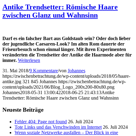
Antike Trendsetter: Römische Haare
zwischen Glanz und Wahnsinn
Darf es ein falscher Bart aus Goldstaub sein? Oder doch lieber
der jugendliche Caesaren-Look? Im alten Rom dauerte der
Friseurbesuch schon einmal länger. Mit ihren Experimenten
veränderten die Trendsetter der Antike die Haarmode aber für
immer.
Weiterlesen
31. Mai 2018
/
9 Kommentare
/
von
Johannes
https://zwischenbetrachtung.de/wp-content/uploads/2018/05/haare-
antike.jpg
321
845
Johannes
https://zwischenbetrachtung.de/wp-
content/uploads/2021/06/Blog_Logo_200x200-80x80.png
Johannes
2018-05-31 13:00:42
2018-06-25 21:43:13
Antike
Trendsetter: Römische Haare zwischen Glanz und Wahnsinn
Neueste Beiträge
Fehler 404: Page not found
26. Juli 2024
Tote Links und das Verschwinden im Internet
26. Juli 2024
Wenn soziale Netzwerke ausfallen – Der Blick in eine