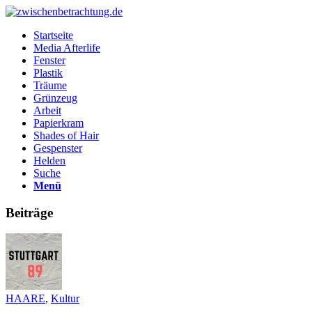
Startseite
Media Afterlife
Fenster
Plastik
Träume
Grünzeug
Arbeit
Papierkram
Shades of Hair
Gespenster
Helden
Suche
Menü
Beiträge
HAARE
,
Kultur