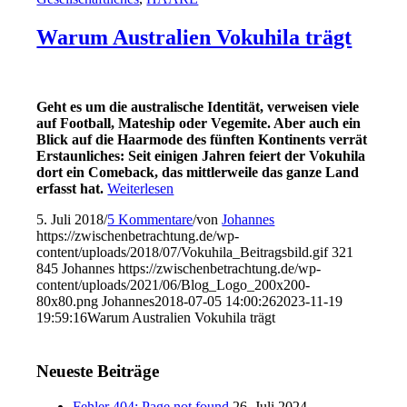
Warum Australien Vokuhila trägt
Geht es um die australische Identität, verweisen viele
auf Football, Mateship oder Vegemite. Aber auch ein
Blick auf die Haarmode des fünften Kontinents verrät
Erstaunliches: Seit einigen Jahren feiert der Vokuhila
dort ein Comeback, das mittlerweile das ganze Land
erfasst hat.
Weiterlesen
5. Juli 2018
/
5 Kommentare
/
von
Johannes
https://zwischenbetrachtung.de/wp-
content/uploads/2018/07/Vokuhila_Beitragsbild.gif
321
845
Johannes
https://zwischenbetrachtung.de/wp-
content/uploads/2021/06/Blog_Logo_200x200-
80x80.png
Johannes
2018-07-05 14:00:26
2023-11-19
19:59:16
Warum Australien Vokuhila trägt
Neueste Beiträge
Fehler 404: Page not found
26. Juli 2024