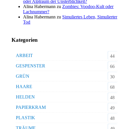
oder Alptraum der Unsterblichkeit?
Alina Habermann
zu
Zombies: Voodoo-Kult oder
Lachnummer?
Alina Habermann
zu
Simuliertes Leben, Simulierter
Tod
Kategorien
ARBEIT
44
GESPENSTER
66
GRÜN
30
HAARE
68
HELDEN
48
PAPIERKRAM
49
PLASTIK
48
TRÄUME
49