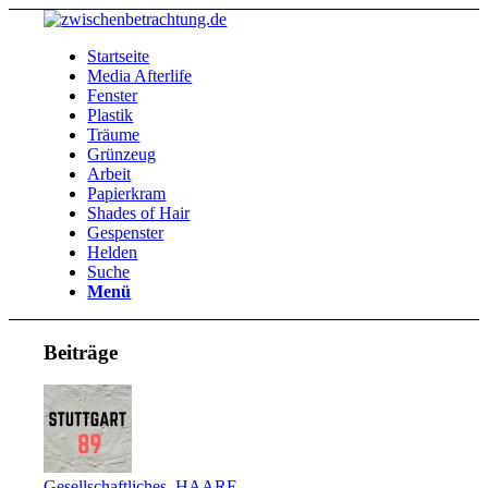
Startseite
Media Afterlife
Fenster
Plastik
Träume
Grünzeug
Arbeit
Papierkram
Shades of Hair
Gespenster
Helden
Suche
Menü
Beiträge
Gesellschaftliches
,
HAARE