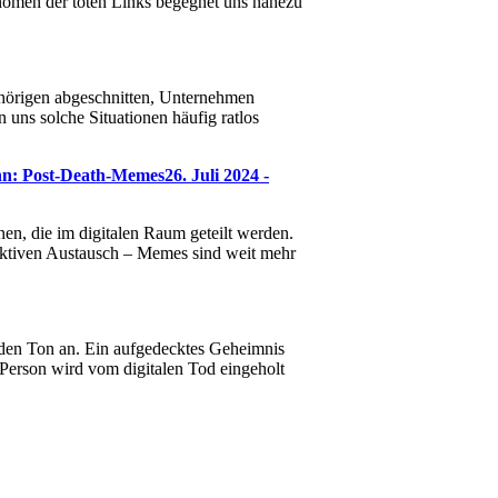
hänomen der toten Links begegnet uns nahezu
hörigen abgeschnitten, Unternehmen
 uns solche Situationen häufig ratlos
nn: Post-Death-Memes
26. Juli 2024 -
en, die im digitalen Raum geteilt werden.
lektiven Austausch – Memes sind weit mehr
bt den Ton an. Ein aufgedecktes Geheimnis
 Person wird vom digitalen Tod eingeholt