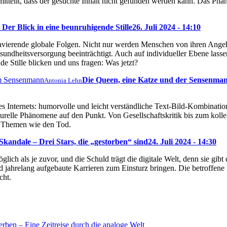
s mitteilt, dass der gesuchte Inhalt nicht gefunden werden kann. Das P
Der Blick in eine beunruhigende Stille
26. Juli 2024 - 14:10
ravierende globale Folgen. Nicht nur werden Menschen von ihren Ange
sundheitsversorgung beeinträchtigt. Auch auf individueller Ebene lassen
e Stille blicken und uns fragen: Was jetzt?
Die Queen, eine Katze und der Sensenma
Antonia Lehn
s Internets: humorvolle und leicht verständliche Text-Bild-Kombination
turelle Phänomene auf den Punkt. Von Gesellschaftskritik bis zum kol
ch Themen wie den Tod.
kandale – Drei Stars, die „gestorben“ sind
24. Juli 2024 - 14:30
glich als je zuvor, und die Schuld trägt die digitale Welt, denn sie gi
 jahrelang aufgebaute Karrieren zum Einsturz bringen. Die betroffene
cht.
rben – Eine Zeitreise durch die analoge Welt