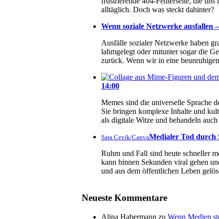
frustrierende 404-Fehlerseite, die un
alltäglich. Doch was steckt dahinter?
Wenn soziale Netzwerke ausfallen – 
Ausfälle sozialer Netzwerke haben g
lahmgelegt oder mitunter sogar die Ge
zurück. Wenn wir in eine beunruhigend
14:00
Memes sind die universelle Sprache de
Sie bringen komplexe Inhalte und kul
als digitale Witze und behandeln au
Medialer Tod durch S
Sara Cevik/Canva
Ruhm und Fall sind heute schneller mö
kann binnen Sekunden viral gehen und
und aus dem öffentlichen Leben gelös
Neueste Kommentare
Alina Habermann
zu
Wenn Medien ste