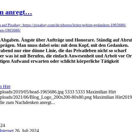
en anregt…
a auf Pixabay: https://pixabay.com/de/photos/leiter-gehirn-gedanken-1965686/
nken-1965686/
d Abgaben. Ängste über Aufträge und Honorare. Ständig auf Abru
ufe prägen. Man muss dabei sein: mit dem Kopf, mit den Gedanken.
rabend nur eine dünne Linie, die das Privatleben nicht so scharf
Aber was ist mit Berufen, die einfach Anwesenheit und Arbeit vor Or
stigen Aufwand erwarten oder schlicht körperliche Tätigkeit
n Hirt
/uploads/2019/05/head-1965686.jpg
5333
5333
Maximilian Hirt
t/uploads/2021/06/Blog_Logo_200x200-80x80.png
Maximilian Hirt
2019
 die zum Nachdenken anregt...
024
nternet
26. Juli 2024