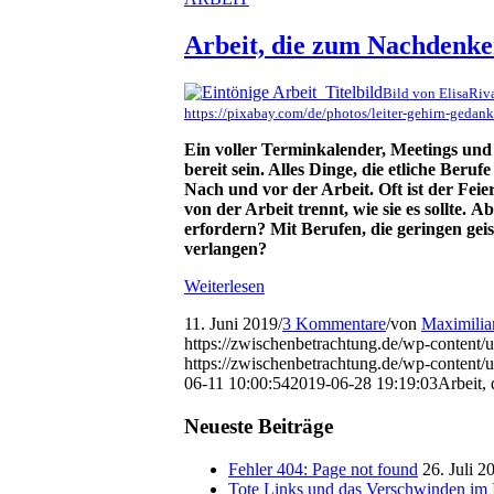
Arbeit, die zum Nachdenk
Bild von ElisaRiv
https://pixabay.com/de/photos/leiter-gehirn-geda
Ein voller Terminkalender, Meetings un
bereit sein. Alles Dinge, die etliche Ber
Nach und vor der Arbeit. Oft ist der Feie
von der Arbeit trennt, wie sie es sollte. 
erfordern? Mit Berufen, die geringen gei
verlangen?
Weiterlesen
11. Juni 2019
/
3 Kommentare
/
von
Maximilia
https://zwischenbetrachtung.de/wp-content
https://zwischenbetrachtung.de/wp-conten
06-11 10:00:54
2019-06-28 19:19:03
Arbeit,
Neueste Beiträge
Fehler 404: Page not found
26. Juli 2
Tote Links und das Verschwinden im I