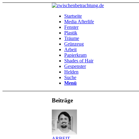
Startseite
Media Afterlife
Fenster
Plastik
Träume
Grünzeug
Arbeit
Papierkram
Shades of Hair
Gespenster
Helden
Suche
Menü
Beiträge
ARBEIT