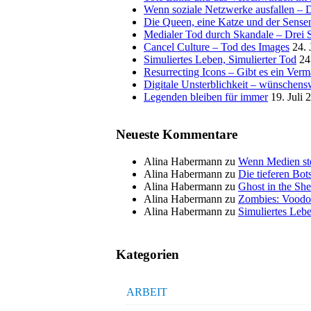
Wenn soziale Netzwerke ausfallen – De
Die Queen, eine Katze und der Sens
Medialer Tod durch Skandale – Drei St
Cancel Culture – Tod des Images
24. 
Simuliertes Leben, Simulierter Tod
24
Resurrecting Icons – Gibt es ein Ver
Digitale Unsterblichkeit – wünschensw
Legenden bleiben für immer
19. Juli 
Neueste Kommentare
Alina Habermann
zu
Wenn Medien ste
Alina Habermann
zu
Die tieferen Bo
Alina Habermann
zu
Ghost in the She
Alina Habermann
zu
Zombies: Voodo
Alina Habermann
zu
Simuliertes Lebe
Kategorien
ARBEIT