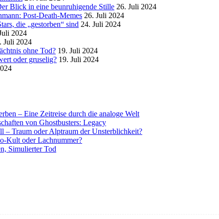
r Blick in eine beunruhigende Stille
26. Juli 2024
enmann: Post-Death-Memes
26. Juli 2024
ars, die „gestorben“ sind
24. Juli 2024
Juli 2024
. Juli 2024
mächtnis ohne Tod?
19. Juli 2024
ert oder gruselig?
19. Juli 2024
2024
rben – Eine Zeitreise durch die analoge Welt
tschaften von Ghostbusters: Legacy
ll – Traum oder Alptraum der Unsterblichkeit?
o-Kult oder Lachnummer?
n, Simulierter Tod