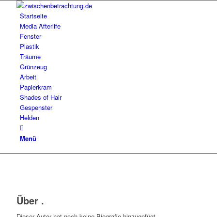
Startseite
Media Afterlife
Fenster
Plastik
Träume
Grünzeug
Arbeit
Papierkram
Shades of Hair
Gespenster
Helden
Menü
Über
.
Dieser Autor hat noch keine Biografie hinzugefügt.