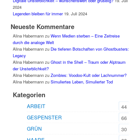
Digitale Unsterblichkeit – wünschenswert oder gruselig?
19. Juli
2024
Legenden bleiben für immer
19. Juli 2024
Neueste Kommentare
Alina Habermann
zu
Wenn Medien sterben – Eine Zeitreise
durch die analoge Welt
Alina Habermann
zu
Die tieferen Botschaften von Ghostbusters:
Legacy
Alina Habermann
zu
Ghost in the Shell – Traum oder Alptraum
der Unsterblichkeit?
Alina Habermann
zu
Zombies: Voodoo-Kult oder Lachnummer?
Alina Habermann
zu
Simuliertes Leben, Simulierter Tod
Kategorien
ARBEIT
44
GESPENSTER
66
GRÜN
30
HAARE